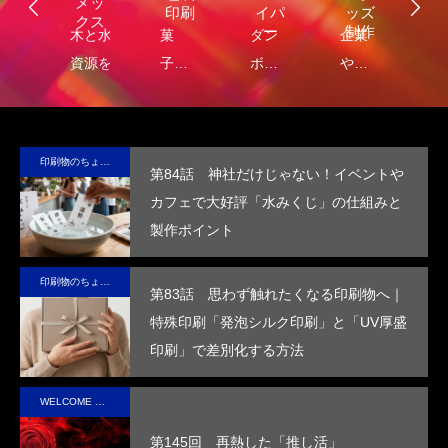
メッ
ナ
印刷
イパ
ッズ
クス
・
ー
制作
し
木と水の
菓
ダン
企業
環
コ
れ
資源を守
子・
ボー
や商
包
容
）
サ
る新素
食品
ルに
品
に
テ
材、
包装
保
の“ら
る
ブ
LIMEX。
の付
冷・
し
品
印刷物のちょっと深い〜話
第84話 神社だけじゃない！イベントや
な
日本の技
加価
防水
さ”を
装
カフェで大好評「水みくじ」の仕組みと
コ
術で、こ
値を
効果
活か
付
製作ポイント
ッ
の星の未
高め
を付
した
価
ー
来を変え
ま
与
デザ
を
印刷物のちょっと深い〜話
ていけ
す。
し、
イン
め
第83話 思わず触れたくなる印刷物へ｜
る。
高い
で、
す
特殊印刷「発泡シルク印刷」と「UV厚盛
断熱
手に
印刷」で差別化する方法
性を
取っ
実現
た人
WELCOME STAFF ROOM
させ
の心
第145回 再熱した「推し活」