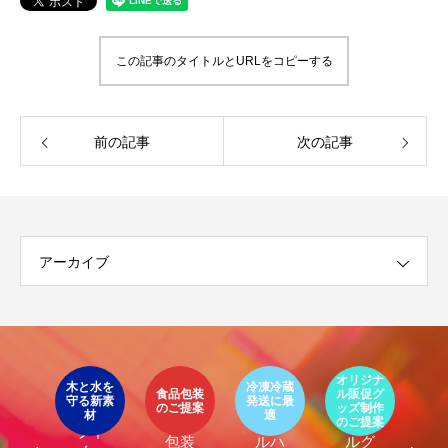
この記事のタイトルとURLをコピーする
前の記事
次の記事
アーカイブ
イ
ア
オリジナ
環
ト
木と水を
冷凍冷蔵
パッ
食品包装
ル販促グ
エ
守る新素
発送に最
器
エコ
オリ
ージ
のご提案
ッズ制作
ケ
LIMEX
材
適
オ
食品
クー
ジナ
のご提案
ご
ライ
ジ
包装
ルハ
ルグ