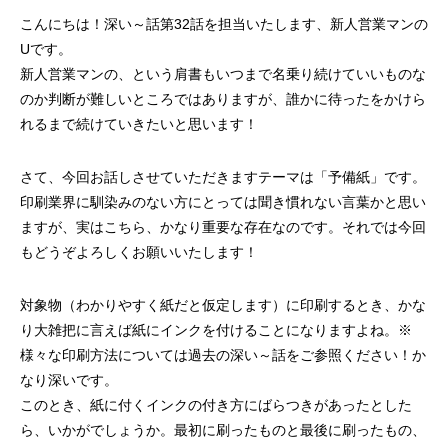
案をしています。
フェで大好評「水みくじ」の仕組みと製作
殊印刷「発泡シルク
こんにちは！深い～話第32話を担当いたします、新人営業マンの
ポイント
刷」で差別化する方
2026.08.01
2026.07.01
Uです。
新人営業マンの、という肩書もいつまで名乗り続けていいものな
のか判断が難しいところではありますが、誰かに待ったをかけら
れるまで続けていきたいと思います！
さて、今回お話しさせていただきますテーマは「予備紙」です。
印刷業界に馴染みのない方にとっては聞き慣れない言葉かと思い
ますが、実はこちら、かなり重要な存在なのです。それでは今回
もどうぞよろしくお願いいたします！
第145回 再熱した「推し活」
第144回 サブスク
対象物（わかりやすく紙だと仮定します）に印刷するとき、かな
り大雑把に言えば紙にインクを付けることになりますよね。※
2026.06.15
2026.04.15
様々な印刷方法については過去の深い～話をご参照ください！か
なり深いです。
このとき、紙に付くインクの付き方にばらつきがあったとした
ら、いかがでしょうか。最初に刷ったものと最後に刷ったもの、