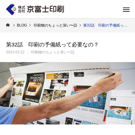
BLOG
印刷物のちょっと深い〜話
第32話 印刷の予備紙って必要なの？
第32話 印刷の予備紙って必要なの？
2022.03.22
印刷物のちょっと深い〜話
印刷物のちょっと深い〜話
WELCOME 
エコ製品
第84話 神社だけじゃない！イベントやカ
第83話 思わず触
京富士印刷はクライアントのSDGsを支援し、CSR･環境保護製品のご提