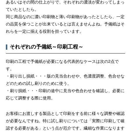
あるいはその間の仕上がりで、それぞれの濃淡が変わってしまっ
ていたとしたら。
同じ商品なのに濃い印刷物と薄い印刷物があったとしたら、一定
の品質を保つことが出来ているとは言えませんよね。予備紙はそ
れらを一定に揃える役割を担っています。
第53回青年経営者全国交流会 in 香川で
我が家の脱プラ生活
それぞれの予備紙～印刷工程～
「選ばれる企業の条件」を学んできまし
た！
2025.12.04
2023.05.25
印刷の工程で予備紙が必要になる代表的なケースは次の2点で
す。
・刷り出し損紙・・・版の見当合わせや、色濃度調整、色合せな
どのための試し刷りのために使う。
・刷り損紙・・・印刷の途中に見当や色合わせを確認し、必要に
応じて調整する際に使用。
お客様にお渡しする製品として印刷をする前に様々な調整や確認
が必要なんですね。特に試し刷りについては「実際に印刷して確
認する必要がある」という点が厄介です。繊細な作業になります