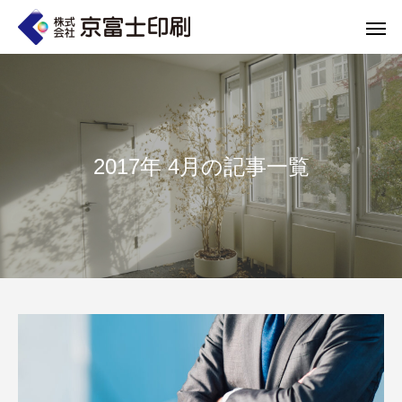
2017年 4月の記事一覧
印刷物のちょっと深い〜話
WELCOME 
エコ製品
第84話 神社だけじゃない！イベントやカ
第83話 思わず触
京富士印刷はクライアントのSDGsを支援し、CSR･環境保護製品のご提