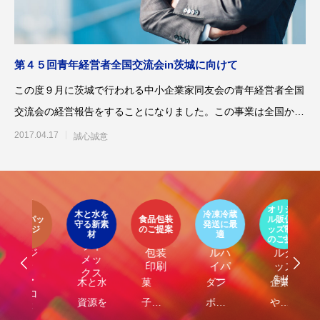
案をしています。
フェで大好評「水みくじ」の仕組みと製作
殊印刷「発泡シルク
ポイント
刷」で差別化する方
2026.08.01
2026.07.01
第４５回青年経営者全国交流会in茨城に向けて
この度９月に茨城で行われる中小企業家同友会の青年経営者全国
交流会の経営報告をすることになりました。この事業は全国から
青年経営者をはじめとし
2017.04.17
誠心誠意
イ
ア
第145回 再熱した「推し活」
第144回 サブスク
オリジナ
環
ト
木と水を
冷凍冷蔵
パッ
食品包装
ル販促グ
エ
守る新素
発送に最
器
エコ
オリ
ージ
のご提案
ッズ制作
ケ
LIMEX
材
適
オ
食品
クー
ジナ
のご提案
ご
2026.06.15
2026.04.15
ライ
ジ
包装
ルハ
ルグ
メッ
ナ
印刷
イパ
ッズ
クス
・
ー
制作
し
木と水の
菓
ダン
企業
環
コ
れ
資源を守
子・
ボー
や商
包
容