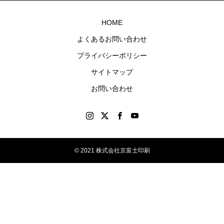
ナル
第4回 色の話をしますが何か…
第3回 色上質紙の
グッ
HOME
ズを
2015.04.10
2015.03.13
よくあるお問い合わせ
制作
プライバシーポリシー
しま
す。
サイトマップ
お問い合わせ
© 2021 株式会社京富士印刷