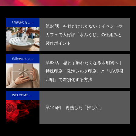
）
サ
る新素
食品
ルに
品
に
テ
材、
包装
保
の“ら
る
ブ
LIMEX。
の付
冷・
し
品
印刷物のちょっと深い〜話
第84話 神社だけじゃない！イベントや
な
日本の技
加価
防水
さ”を
装
カフェで大好評「水みくじ」の仕組みと
コ
術で、こ
値を
効果
活か
付
製作ポイント
ッ
の星の未
高め
を付
した
価
第53回青年経営者全国交流会 in 香川で
我が家の脱プラ生活
ー
来を変え
ま
与
デザ
を
「選ばれる企業の条件」を学んできまし
印刷物のちょっと深い〜話
ていけ
す。
し、
イン
め
た！
2025.12.04
2023.05.25
第83話 思わず触れたくなる印刷物へ｜
る。
高い
で、
す
特殊印刷「発泡シルク印刷」と「UV厚盛
断熱
手に
印刷」で差別化する方法
性を
取っ
実現
た人
WELCOME STAFF ROOM
させ
の心
第145回 再熱した「推し活」
まし
に残
た。
るオ
リジ