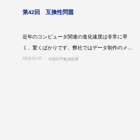
第42回 互換性問題
近年のコンピュータ関連の進化速度は非常に早
く、驚くばかりです。弊社ではデータ制作のメイ
ンＰＣに、Ｍａｃ（マック）を使用しています。
2010.02.07
印刷DTP勉強部屋