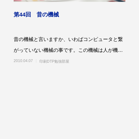
第44回 昔の機械
昔の機械と言いますか、いわばコンピュータと繋
がっていない機械の事です。この機械は人が機械
と機械の間に立って、機械同士を繋げています。
2010.04.07
印刷DTP勉強部屋
繋げて