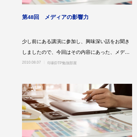
第4回 色の話をしますが何か…
第3回 
第48回 メディアの影響力
2015.04.10
2015.03.1
少し前にある講演に参加し、興味深い話をお聞き
しましたので、今回はその内容にあった、メディ
アの持つ影響力について書きたいと思います。
2010.08.07
印刷DTP勉強部屋