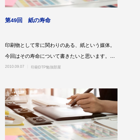
第49回 紙の寿命
印刷物として常に関わりのある、紙という媒体。
業認証制
中信ビジネスフェア2021に出展しました。
今回はその寿命について書きたいと思います。紙
2021.11.15
には寿命があります。世の中に存在するものほ
2010.09.07
印刷DTP勉強部屋