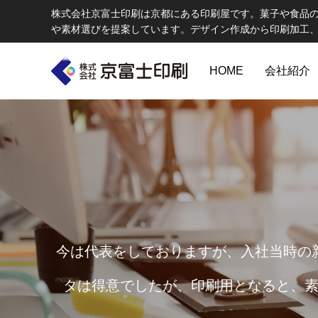
株式会社京富士印刷は京都にある印刷屋です。菓子や食品
や素材選びを提案しています。デザイン作成から印刷加工
HOME
会社紹介
印刷物のちょっと深い〜話
W
今は代表をしておりますが、入社当時の
タは得意でしたが、印刷用となると、素
エコ製品
第84話 神社だけじゃない！イベントやカ
第83話
京富士印刷はクライアントのSDGsを支援し、CSR･環境保護製品の