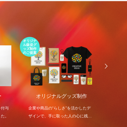
オリジナ
環境包装
ル販促グ
エコパッ
ッズ制作
ケージの
のご提案
ご提案
ー
オリジナルグッズ制作
環境
を付与
企業や商品の“らしさ”を活かしたデ
環境包
した。
ザインで、手に取った人の心に残る
を高め
オリジナルグッズを制作します。