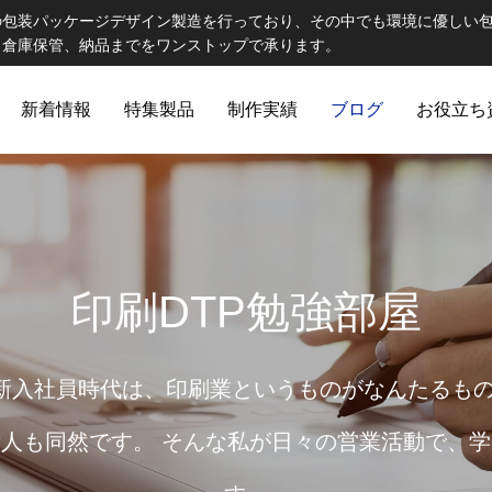
の包装パッケージデザイン製造を行っており、その中でも環境に優しい
、倉庫保管、納品までをワンストップで承ります。
新着情報
特集製品
制作実績
ブログ
お役立ち
ELCOME STAFF ROOM
誠心誠意
印刷DTP勉強部屋
新入社員時代は、印刷業というものがなんたるもの
人も同然です。 そんな私が日々の営業活動で、
出版製品
 思わず触れたくなる印刷物へ｜特
第82話 オリジナルランチョン
ご提
出版印刷物（書籍、雑誌、参考書など）