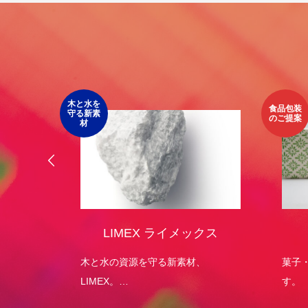
木と水を
食品包装
守る新素
のご提案
材
オリジ
LIMEX ライメックス
）
エコパッ
木と水の資源を守る新素材、
菓子
LIMEX。
す。
日本の技術で、この星の未来を変え