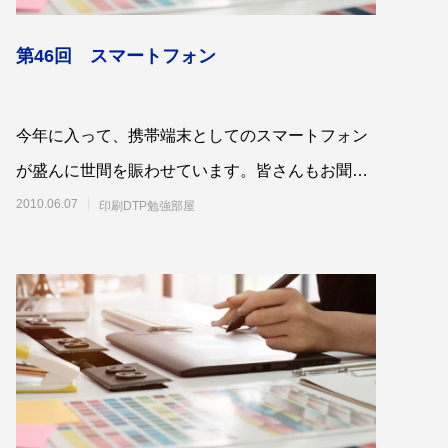
第1回 印刷の工程について話しますが何
か…
第46回 スマートフォン
2015.01.18
今年に入って、携帯端末としてのスマートフォン
が盛んに世間を賑わせています。皆さんもお聞き
した事ぐらいはあるかもしれませんが、簡単に
2010.06.07
印刷DTP勉強部屋