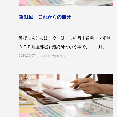
第51回 これからの自分
皆様こんにちは。今回は、この若手営業マン印刷
第53回青年経営者全国交流会 in 香川で
我が家の
「選ばれる企業の条件」を学んできまし
ＤＴＰ勉強部屋も最終号という事で、１１月、１
た！
2025.12.04
2023.05.2
２月合併号という形で、感想をふまえながら、
2010.12.07
印刷DTP勉強部屋