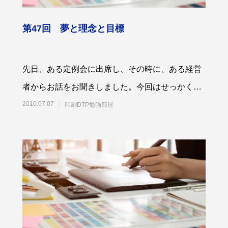
色上質紙の話をしますが何か…
第2回 紙の話をしますが何か…
第47回 夢と理念と目標
3
2015.02.01
先日、ある定例会に出席し、その時に、ある経営
者からお話をお聞きしました。今回はせっかくな
ので、その中で飛び交っていた言葉、「夢」と
2010.07.07
印刷DTP勉強部屋
「理念」