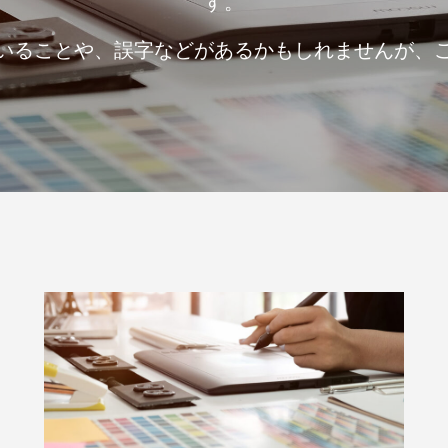
す。
発泡シルク印刷」と「UV厚盛印
食店の集客力アップ！販促・SN
別化する方法
効果的◎
1
2026.06.01
いることや、誤字などがあるかもしれませんが、
回 サブスクの入会・退会
第143回 だまし絵って？
5
2026.02.16