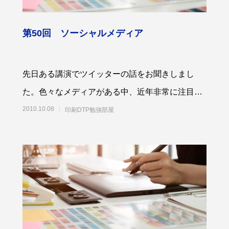
第50回 ソーシャルメディア
先日ある講演でツイッターの話をお聞きしまし
脱プラ生活
世のため人のため「ソーシャル企
度 S認証」を取得！
た。色々なメディアがある中、近年非常に注目さ
5
2021.11.18
れている、ソーシャルメディアについて書きたい
2010.10.08
印刷DTP勉強部屋
と思いま