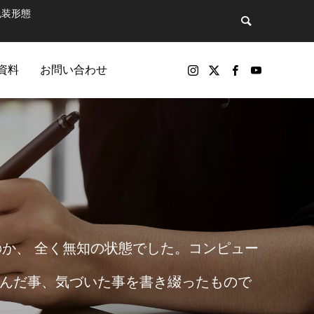
包装形態
資料
お問い合わせ
バックナンバー
か、 全く無知の状態でした。コンピュー
学んだ事、気づいた事を書き綴ったもので
包装製品
マットで飲
第81話 そのペットボトル、実は“広告媒
パッケージ印刷物や包装資材の製品（紙器、軟包装）