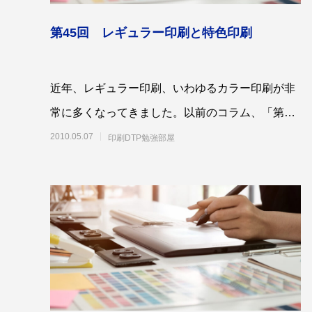
第45回 レギュラー印刷と特色印刷
近年、レギュラー印刷、いわゆるカラー印刷が非
常に多くなってきました。以前のコラム、「第３
回 色の作り方」でも書きましたが、今回は少し
2010.05.07
印刷DTP勉強部屋
違った