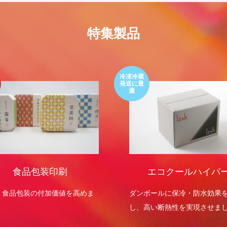
特集製品
冷凍冷蔵
発送に最
適
食品包装印刷
エコクールハイパ
・食品包装の付加価値を高めま
ダンボールに保冷・防水効果
し、高い断熱性を実現させま