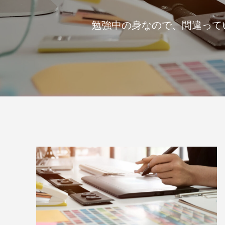
案をしています。
フェで大好評「水みくじ」の仕組みと製作
殊印刷「
ポイント
刷」で差
2026.08.01
2026.07.0
勉強中の身なので、間違って
第145回 再熱した「推し活」
第144
2026.06.15
2026.04.1