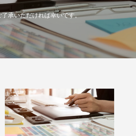
S対策にも
体”です｜オリジナルラベル水の活用アイ
デア
2026.05.01
ご了承いただければ幸いです。
第142回 鳥取砂丘
2025.12.24