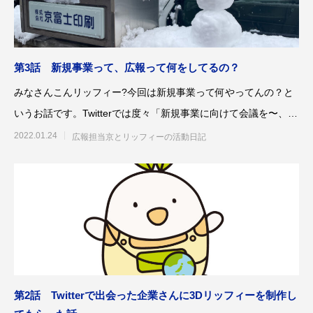
第3話 新規事業って、広報って何をしてるの？
みなさんこんリッフィー?今回は新規事業って何やってんの？と
いうお話です。Twitterでは度々「新規事業に向けて会議を〜、新
規事業のお友だ
2022.01.24
広報担当京とリッフィーの活動日記
第2話 Twitterで出会った企業さんに3Dリッフィーを制作し