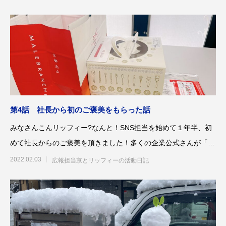
第4話 社長から初のご褒美をもらった話
みなさんこんリッフィー?なんと！SNS担当を始めて１年半、初
めて社長からのご褒美を頂きました！多くの企業公式さんが「〇
〇達成で社長か
2022.02.03
広報担当京とリッフィーの活動日記