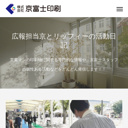
広報担当京とリッフィーの活動日
記
印刷物のちょっと深い〜話
WELCOME 
営業マンの印刷物に関する専門的な情報や、京富士スタッフ
の個性ある活動などをどんどん発信します！！
エコ製品
第84話 神社だけじゃない！イベントやカ
第83話 思わず触
京富士印刷はクライアントのSDGsを支援し、CSR･環境保護製品のご提