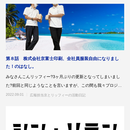
第4回 色の話をしますが何か…
第3回 色上質紙の
2015.04.10
2015.03.13
第８話 株式会社京富士印刷、全社員服装自由になりまし
た！のはなし。
みなさんこんリッフィー?3ヶ月ぶりの更新となってしまいまし
た?前回と同じようなことを言いますが、この間も我々プロジェ
クトチームは毎週ミー
2022.09.01
広報担当京とリッフィーの活動日記