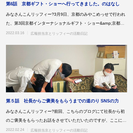
第6話 京都ギフト・ショーへ行ってきました。のはなし
みなさんこんリッフィー?3月9日、京都のみやこめっせで行われ
た、第3回京都インターナショナルギフト・ショー&amp;京都知
恵産業フェア20
2022.03.16
広報担当京とリッフィーの活動日記
第５話 社長からご褒美をもらうまでの道のり SNSの力
みなさんこんリッフィー?前回、こちらのブログにて社長から初
のご褒美をもらったお話をさせていただいたのですが、ここに到
達するまで長い道のりが
2022.02.24
広報担当京とリッフィーの活動日記