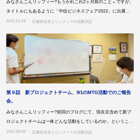
みなさんこんリッフィー?もうかれこれ2ヶ月前のこと←ですが、
タイトルにもあるように「中信ビジネスフェア2022」に出展し
ました！今年で出
2022.12.19
広報担当京とリッフィーの活動日記
第53回青年経営者全国交流会 in 香川で
我が家の脱プラ生活
「選ばれる企業の条件」を学んできまし
た！
2025.12.04
2023.05.25
第９話 新プロジェクトチーム、9/1のMTG活動でのご報告
会。
みなさんこんリッフィー?前回のブログにて、現在京含めて新プ
ロジェクトチームは一体どんな活動をしているのか。ということ
について、これから活動
2022.09.09
広報担当京とリッフィーの活動日記