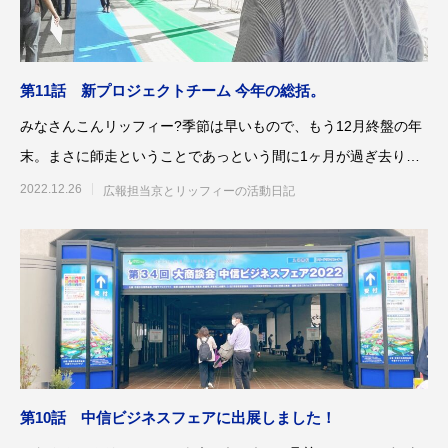
案をしています。
フェで大好評「水みくじ」の仕組みと製作
殊印刷「発泡シルク
ポイント
刷」で差別化する方
2026.08.01
2026.07.01
第11話 新プロジェクトチーム 今年の総括。
みなさんこんリッフィー?季節は早いもので、もう12月終盤の年
末。まさに師走ということであっという間に1ヶ月が過ぎ去りそ
うです。最近の京は、
2022.12.26
広報担当京とリッフィーの活動日記
第145回 再熱した「推し活」
第144回 サブスク
2026.06.15
2026.04.15
第10話 中信ビジネスフェアに出展しました！