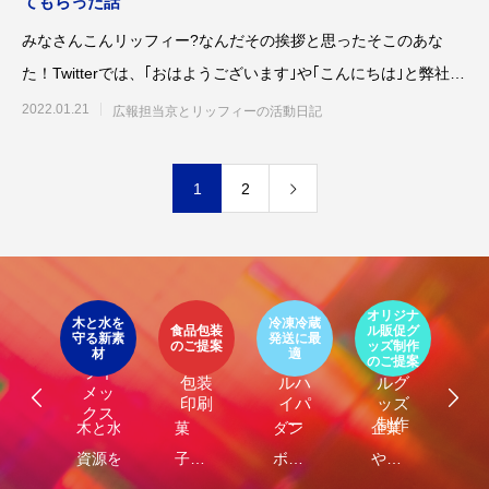
てもらった話
みなさんこんリッフィー?なんだその挨拶と思ったそこのあな
た！Twitterでは、｢おはようございます｣や｢こんにちは｣と弊社オ
リジナル
2022.01.21
広報担当京とリッフィーの活動日記
1
2
イ
ア
オリジナ
環
ト
木と水を
冷凍冷蔵
パッ
食品包装
ル販促グ
エ
守る新素
発送に最
器
エコ
オリ
ージ
のご提案
ッズ制作
ケ
LIMEX
材
適
オ
食品
クー
ジナ
のご提案
ご
ライ
ジ
包装
ルハ
ルグ
メッ
ナ
印刷
イパ
ッズ
クス
・
ー
制作
し
木と水の
菓
ダン
企業
環
コ
れ
資源を守
子・
ボー
や商
包
容
）
サ
る新素
食品
ルに
品
に