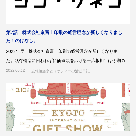
第7話 株式会社京富士印刷の経営理念が新しくなりまし
た！のはなし。
2022年度、株式会社京富士印刷の経営理念が新しくなりまし
た。既存概念に囚われずに価値観を広げるー広報担当は今期の理
念と個人の思いや考え方に
2022.05.12
広報担当京とリッフィーの活動日記