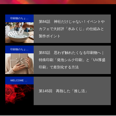
テ
材、
包装
保
の“ら
る
ブ
LIMEX。
の付
冷・
し
品
印刷物のちょっと深い〜話
第84話 神社だけじゃない！イベントや
な
日本の技
加価
防水
さ”を
装
カフェで大好評「水みくじ」の仕組みと
コ
術で、こ
値を
効果
活か
付
製作ポイント
ッ
の星の未
高め
を付
した
価
ー
来を変え
ま
与
デザ
を
印刷物のちょっと深い〜話
ていけ
す。
し、
イン
め
第83話 思わず触れたくなる印刷物へ｜
る。
高い
で、
す
特殊印刷「発泡シルク印刷」と「UV厚盛
断熱
手に
印刷」で差別化する方法
性を
取っ
実現
た人
WELCOME STAFF ROOM
させ
の心
第145回 再熱した「推し活」
まし
に残
た。
るオ
リジ
ナル