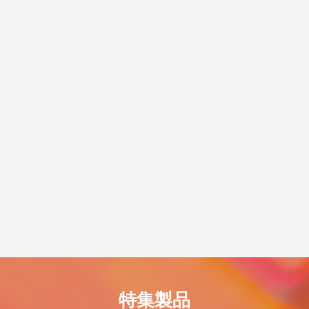
脱プラ生活
世のため人のため「ソーシャル企
度 S認証」を取得！
5
2021.11.18
特集製品