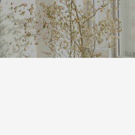
発泡シルク印刷」と「UV厚盛印
食店の集客力アップ！販促・SN
別化する方法
効果的◎
1
2026.06.01
回 サブスクの入会・退会
第143回 だまし絵って？
5
2026.02.16