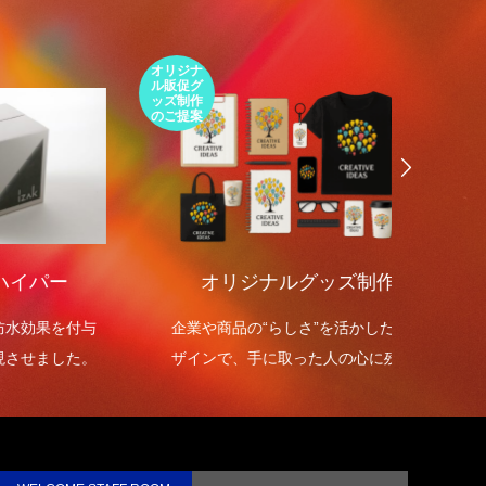
第1回 印刷の工程について話しますが何
か…
2015.01.18
オリジナ
環境包装
ル販促グ
エコパッ
ッズ制作
ケージの
のご提案
ご提案
ー
オリジナルグッズ制作
環境
を付与
企業や商品の“らしさ”を活かしたデ
環境包
した。
ザインで、手に取った人の心に残る
を高め
オリジナルグッズを制作します。