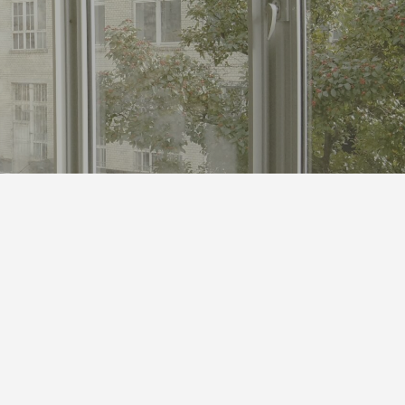
S対策にも
体”です｜オリジナルラベル水の活用アイ
デア
2026.05.01
第142回 鳥取砂丘
2025.12.24