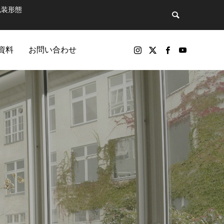
包装形態
資料
お問い合わせ
バックナンバー
包装製品
マットで飲
第81話 そのペットボトル、実は“広告媒
パッケージ印刷物や包装資材の製品（紙器、軟包装）