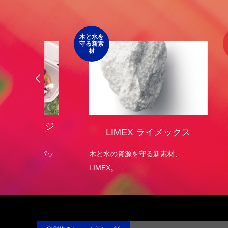
第4回 色の話をしますが何か…
第3回 
2015.04.10
2015.03.1
木と水を
食品包装
守る新素
のご提案
材
オリジ
LIMEX ライメックス
）
エコパッ
木と水の資源を守る新素材、
菓子
LIMEX。
す。
日本の技術で、この星の未来を変え
ていける。