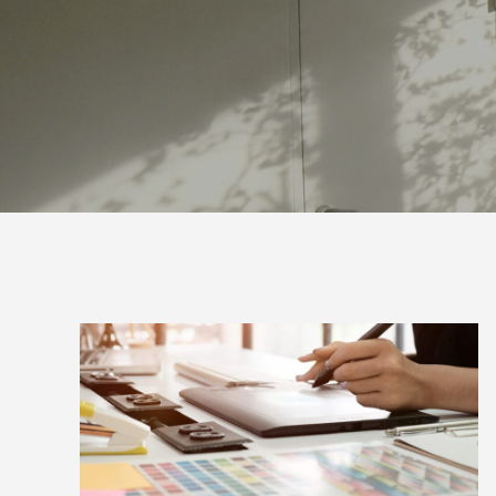
案をしています。
フェで大好評「水みくじ」の仕組みと製作
殊印刷「
ポイント
刷」で差
2026.08.01
2026.07.0
第145回 再熱した「推し活」
第144
2026.06.15
2026.04.1