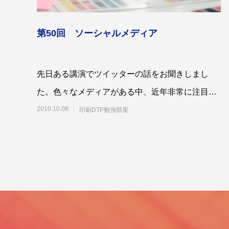
第50回 ソーシャルメディア
先日ある講演でツイッターの話をお聞きしまし
第53回青年経営者全国交流会 in 香川で
我が家の
「選ばれる企業の条件」を学んできまし
た。色々なメディアがある中、近年非常に注目さ
た！
2025.12.04
2023.05.2
れている、ソーシャルメディアについて書きたい
2010.10.08
印刷DTP勉強部屋
と思いま