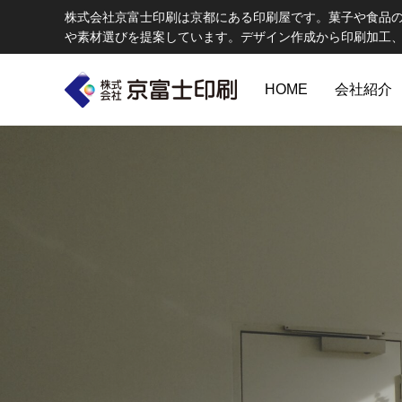
株式会社京富士印刷は京都にある印刷屋です。菓子や食品
や素材選びを提案しています。デザイン作成から印刷加工
HOME
会社紹介
印刷物のちょっと深い〜話
W
エコ製品
第84話 神社だけじゃない！イベントやカ
第83話
京富士印刷はクライアントのSDGsを支援し、CSR･環境保護製品の