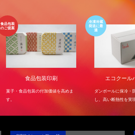
色上質紙の話をしますが何か…
第2回 紙の話をしますが何か…
3
2015.02.01
冷凍冷蔵
発送に最
適
食品包装印刷
エコクールハイパ
・食品包装の付加価値を高めま
ダンボールに保冷・防水効果
し、高い断熱性を実現させま