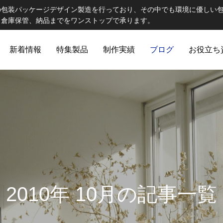
の包装パッケージデザイン製造を行っており、その中でも環境に優しい
、倉庫保管、納品までをワンストップで承ります。
新着情報
特集製品
制作実績
ブログ
お役立ち
ELCOME STAFF ROOM
誠心誠意
2010年 10月の記事一覧
出版製品
 思わず触れたくなる印刷物へ｜特
第82話 オリジナルランチョン
ご提
出版印刷物（書籍、雑誌、参考書など）