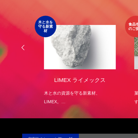
第4回 色の話をしますが何か…
第3回 
2015.04.10
2015.03.1
木と水を
食品包装
守る新素
のご提案
材
オリジ
LIMEX ライメックス
）
エコパッ
木と水の資源を守る新素材、
菓子
LIMEX。
す。
日本の技術で、この星の未来を変え
ていける。