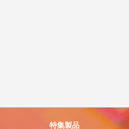
脱プラ生活
世のため人のため「ソーシャル企
度 S認証」を取得！
5
2021.11.18
特集製品