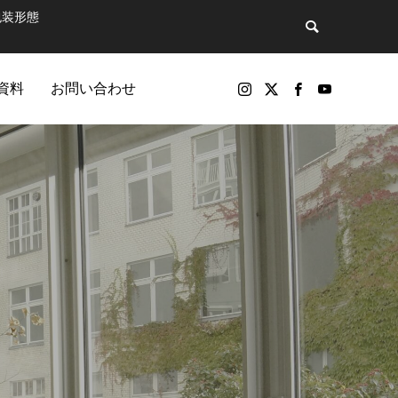
包装形態
資料
お問い合わせ
バックナンバー
包装製品
マットで飲
第81話 そのペットボトル、実は“広告媒
パッケージ印刷物や包装資材の製品（紙器、軟包装）