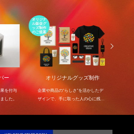
第1回 印刷の工程について話しますが何
か…
2015.01.18
オリジナ
環境包装
ル販促グ
エコパッ
ッズ制作
ケージの
のご提案
ご提案
ー
オリジナルグッズ制作
環境
を付与
企業や商品の“らしさ”を活かしたデ
環境包
した。
ザインで、手に取った人の心に残る
を高め
オリジナルグッズを制作します。