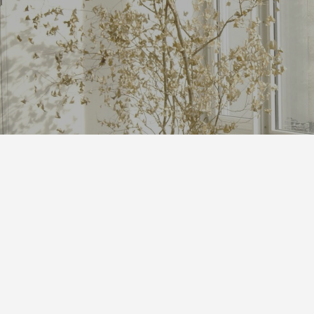
発泡シルク印刷」と「UV厚盛印
食店の集客力アップ！販促・SN
別化する方法
効果的◎
1
2026.06.01
回 サブスクの入会・退会
第143回 だまし絵って？
5
2026.02.16