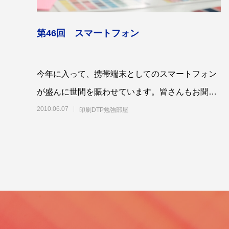
第46回 スマートフォン
今年に入って、携帯端末としてのスマートフォン
第53回青年経営者全国交流会 in 香川で
我が家の
「選ばれる企業の条件」を学んできまし
が盛んに世間を賑わせています。皆さんもお聞き
た！
2025.12.04
2023.05.2
した事ぐらいはあるかもしれませんが、簡単に
2010.06.07
印刷DTP勉強部屋