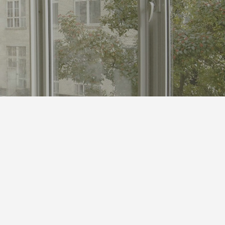
S対策にも
体”です｜オリジナルラベル水の活用アイ
デア
2026.05.01
第142回 鳥取砂丘
2025.12.24