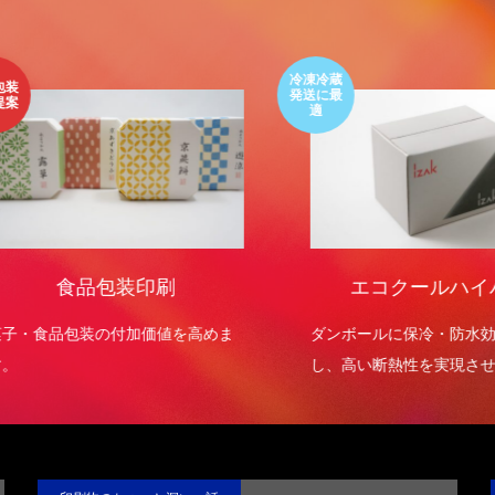
色上質紙の話をしますが何か…
第2回 紙の話をしますが何か…
3
2015.02.01
冷凍冷蔵
発送に最
適
食品包装印刷
エコクールハイパ
・食品包装の付加価値を高めま
ダンボールに保冷・防水効果
し、高い断熱性を実現させま