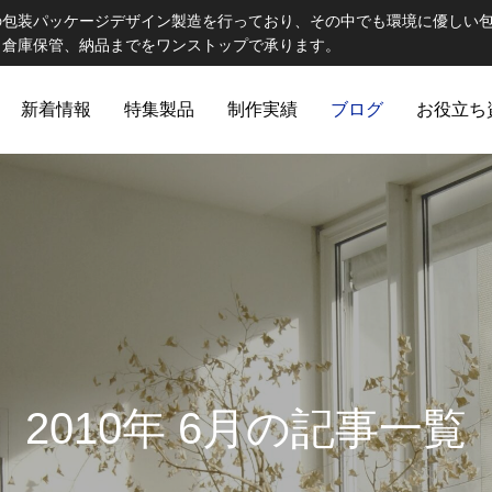
の包装パッケージデザイン製造を行っており、その中でも環境に優しい
、倉庫保管、納品までをワンストップで承ります。
新着情報
特集製品
制作実績
ブログ
お役立ち
ELCOME STAFF ROOM
誠心誠意
2010年 6月の記事一覧
出版製品
 思わず触れたくなる印刷物へ｜特
第82話 オリジナルランチョン
ご提
出版印刷物（書籍、雑誌、参考書など）