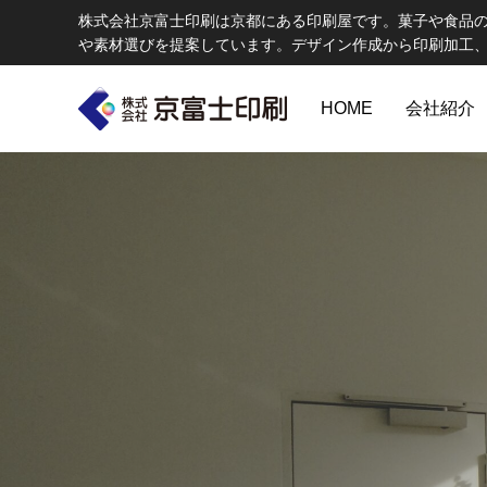
株式会社京富士印刷は京都にある印刷屋です。菓子や食品
や素材選びを提案しています。デザイン作成から印刷加工
HOME
会社紹介
印刷物のちょっと深い〜話
W
エコ製品
第84話 神社だけじゃない！イベントやカ
第83話
京富士印刷はクライアントのSDGsを支援し、CSR･環境保護製品の