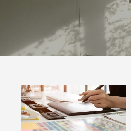
案をしています。
フェで大好評「水みくじ」の仕組みと製作
殊印刷「
ポイント
刷」で差
2026.08.01
2026.07.0
第145回 再熱した「推し活」
第144
2026.06.15
2026.04.1