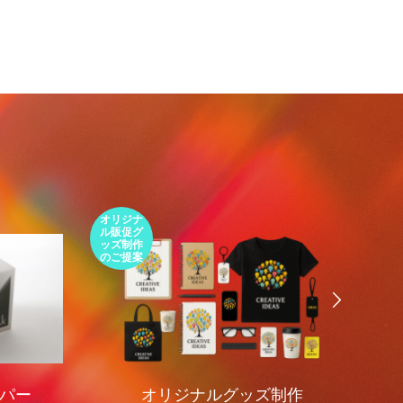
第1回 印刷の工程について話しますが何
か…
2015.01.18
オリジナ
環境包装
ル販促グ
エコパッ
ッズ制作
ケージの
のご提案
ご提案
ー
オリジナルグッズ制作
環境