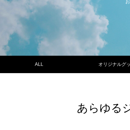
案をしています。
フェで大好評「水みくじ」の仕組みと製作
殊印刷「
お
ポイント
刷」で差
2026.08.01
2026.07.0
ALL
オリジナルグ
第145回 再熱した「推し活」
第144
2026.06.15
2026.04.1
あらゆる