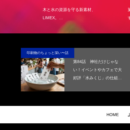
）
エコパッ
木と水の資源を守る新素材、
菓子
LIMEX。
す。
日本の技術で、この星の未来を変え
ていける。
印刷物のちょっと深い〜話
第84話 神社だけじゃな
い！イベントやカフェで大
好評「水みくじ」の仕組み
と製作ポイント
HOME