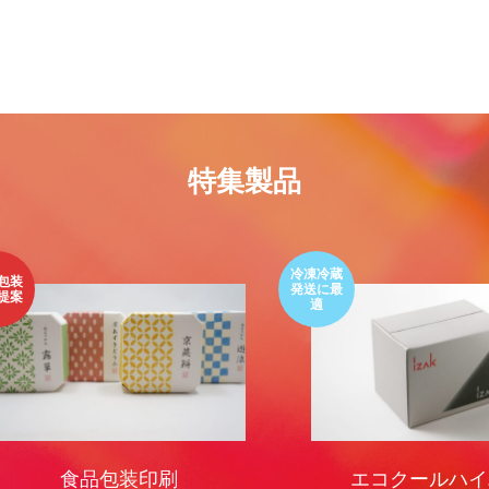
色上質紙の話をしますが何か…
第2回 紙の話をしますが何か…
3
2015.02.01
特集製品
冷凍冷蔵
発送に最
適
食品包装印刷
エコクールハイパ