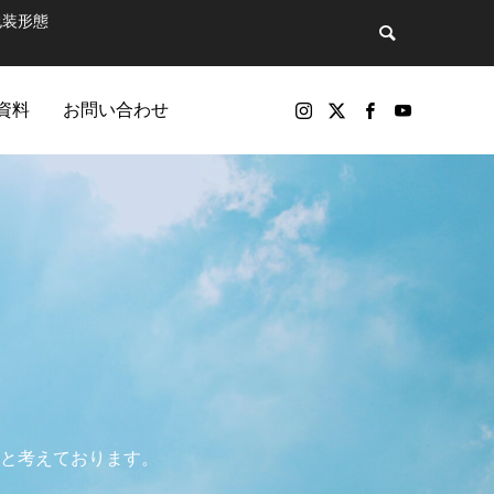
包装形態
資料
お問い合わせ
バックナンバー
包装製品
と考えております。
マットで飲
第81話 そのペットボトル、実は“広告媒
パッケージ印刷物や包装資材の製品（紙器、軟包装）