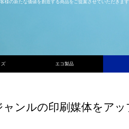
発泡シルク印刷」と「UV厚盛印
食店の集客力アップ！販促・SN
客様の新たな価値を創造する商品をご提案させていただきます
別化する方法
効果的◎
1
2026.06.01
ッズ
エコ製品
回 サブスクの入会・退会
第143回 だまし絵って？
5
2026.02.16
ジャンルの印刷媒体をアッ