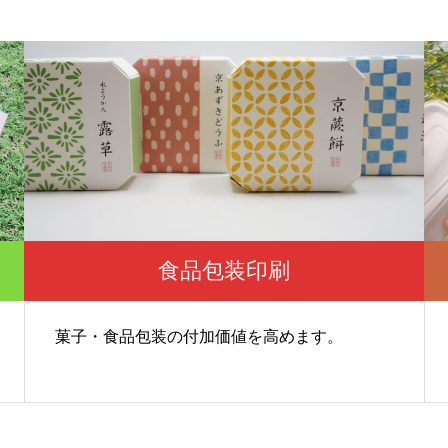
脱プラ生活
世のため人のため「ソーシャル企
度 S認証」を取得！
5
2021.11.18
食品包装印刷
菓子・食品包装の付加価値を高めます。