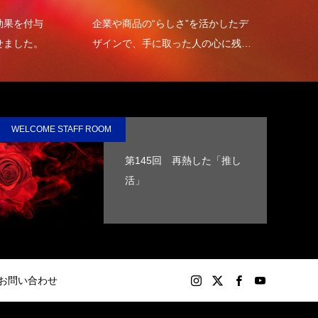
を付与
企業や商品の“らしさ”を活かしたデ
環境包
した。
ザインで、手に取った人の心に残る
を高め
オリジナルグッズを制作します。
WELCOME STAFF ROOM
第145回 再熱した「推し
活」
お問い合わせ