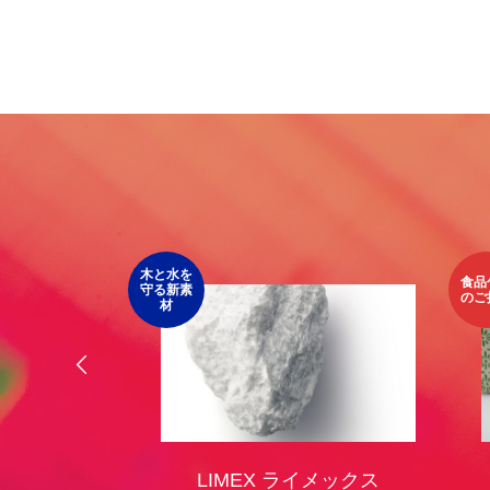
第4回 色の話をしますが何か…
第3回 
2015.04.10
2015.03.1
木と水を
食品包装
守る新素
のご提案
材
オリジ
LIMEX ライメックス