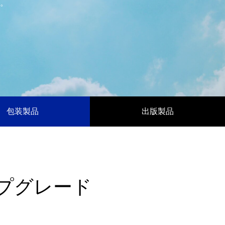
S対策にも
体”です｜オリジナルラベル水の活用アイ
。
デア
2026.05.01
包装製品
出版製品
第142回 鳥取砂丘
2025.12.24
プグレード