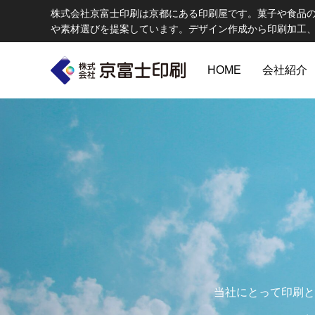
株式会社京富士印刷は京都にある印刷屋です。菓子や食品
や素材選びを提案しています。デザイン作成から印刷加工
HOME
会社紹介
印刷物のちょっと深い〜話
W
エコ製品
当社にとって印刷と
第84話 神社だけじゃない！イベントやカ
第83話
京富士印刷はクライアントのSDGsを支援し、CSR･環境保護製品の