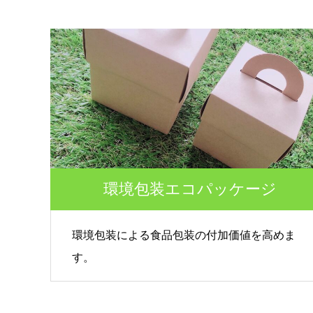
第53回青年経営者全国交流会 in 香川で
我が家の
「選ばれる企業の条件」を学んできまし
た！
2025.12.04
2023.05.2
環境包装エコパッケージ
環境包装による食品包装の付加価値を高めま
す。