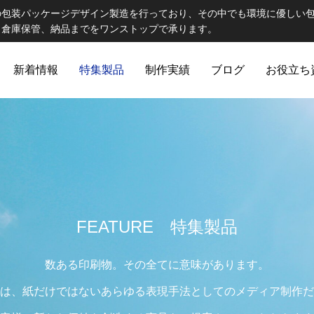
の包装パッケージデザイン製造を行っており、その中でも環境に優しい
、倉庫保管、納品までをワンストップで承ります。
新着情報
特集製品
制作実績
ブログ
お役立ち
ELCOME STAFF ROOM
誠心誠意
FEATURE 特集製品
数ある印刷物。その全てに意味があります。
出版製品
は、紙だけではないあらゆる表現手法としてのメディア制作だ
 思わず触れたくなる印刷物へ｜特
第82話 オリジナルランチョン
ご提
出版印刷物（書籍、雑誌、参考書など）