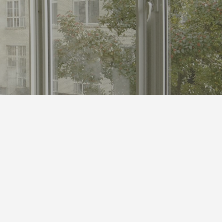
S対策にも
体”です｜オリジナルラベル水の活用アイ
デア
2026.05.01
第142回 鳥取砂丘
2025.12.24