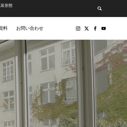
包装形態
資料
お問い合わせ
バックナンバー
包装製品
マットで飲
第81話 そのペットボトル、実は“広告媒
パッケージ印刷物や包装資材の製品（紙器、軟包装）