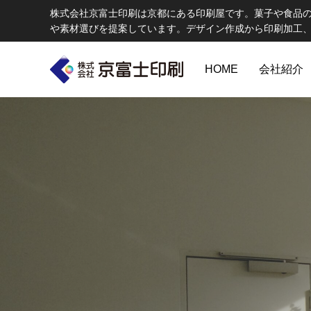
株式会社京富士印刷は京都にある印刷屋です。菓子や食品
や素材選びを提案しています。デザイン作成から印刷加工
HOME
会社紹介
印刷物のちょっと深い〜話
W
エコ製品
第84話 神社だけじゃない！イベントやカ
第83話
京富士印刷はクライアントのSDGsを支援し、CSR･環境保護製品の