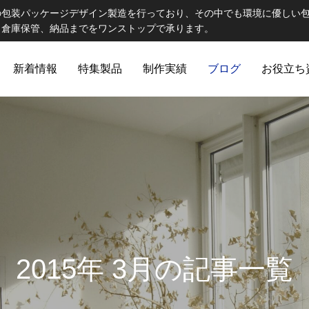
の包装パッケージデザイン製造を行っており、その中でも環境に優しい
、倉庫保管、納品までをワンストップで承ります。
新着情報
特集製品
制作実績
ブログ
お役立ち
ELCOME STAFF ROOM
誠心誠意
2015年 3月の記事一覧
出版製品
 思わず触れたくなる印刷物へ｜特
第82話 オリジナルランチョン
ご提
出版印刷物（書籍、雑誌、参考書など）