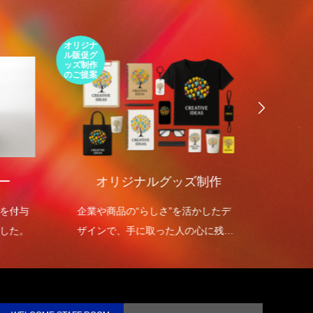
第1回 印刷の工程について話しますが何
か…
2015.01.18
オリジナ
環境包装
ル販促グ
エコパッ
ッズ制作
ケージの
のご提案
ご提案
ー
オリジナルグッズ制作
環境
を付与
企業や商品の“らしさ”を活かしたデ
環境包
した。
ザインで、手に取った人の心に残る
を高め
オリジナルグッズを制作します。