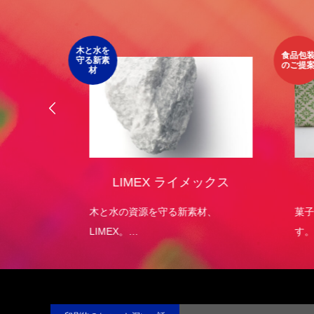
第4回 色の話をしますが何か…
第3回 
2015.04.10
2015.03.1
木と水を
食品包装
守る新素
のご提案
材
オリジ
LIMEX ライメックス
）
エコパッ
木と水の資源を守る新素材、
菓子
LIMEX。
す。
日本の技術で、この星の未来を変え
ていける。