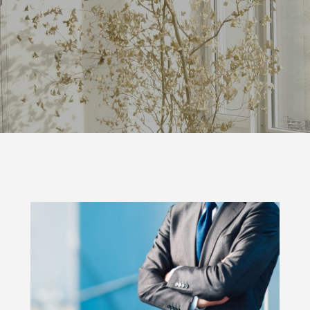
発泡シルク印刷」と「UV厚盛印
食店の集客力アップ！販促・SN
別化する方法
効果的◎
1
2026.06.01
回 サブスクの入会・退会
第143回 だまし絵って？
5
2026.02.16