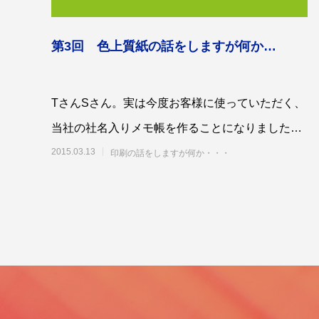
第3回 色上質紙の話をしますが何か…
TさんSさん。実は今度お客様に使っていただく、
第53回青年経営者全国交流会 in 香川で
我が家の
「選ばれる企業の条件」を学んできまし
当社の社名入りメモ帳を作ることになりました～
た！
2025.12.04
2023.05.2
(^_^)vSさんほう、社名入りのメモ帳か…T
2015.03.13
印刷の話をしますが何か・・・