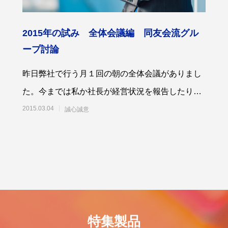
2015年の試み 全体会議編 同友会流グル
ープ討論
昨日弊社で行う月１回の朝の全体会議がありまし
脱プラ生活
世のため人のため「ソーシャル企
度 S認証」を取得！
た。今までは私か社長が経営状況を報告したり、
5
2021.11.18
全体としての方向性を伝えたり、社員の皆さん
2015.03.04
誠心誠意
特集製品