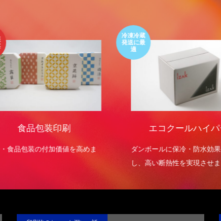
色上質紙の話をしますが何か…
第2回 紙の話をしますが何か…
3
2015.02.01
冷凍冷蔵
発送に最
適
食品包装印刷
エコクールハイパ
・食品包装の付加価値を高めま
ダンボールに保冷・防水効果
し、高い断熱性を実現させま