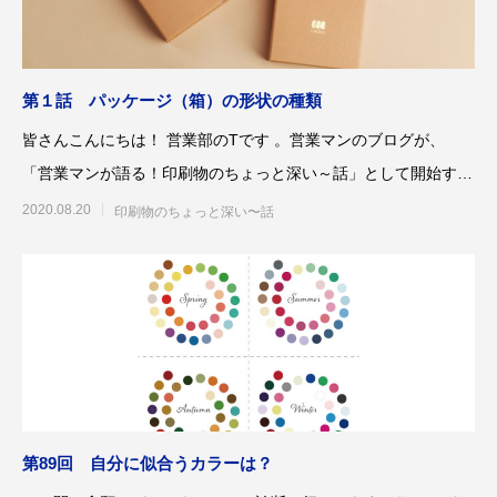
案をしています。
フェで大好評「水みくじ」の仕組みと製作
殊印刷「発泡シルク
ポイント
刷」で差別化する方
2026.08.01
2026.07.01
第１話 パッケージ（箱）の形状の種類
皆さんこんにちは！ 営業部のTです 。営業マンのブログが、
「営業マンが語る！印刷物のちょっと深い～話」として開始する
ことになりました。京都
2020.08.20
印刷物のちょっと深い〜話
第145回 再熱した「推し活」
第144回 サブスク
2026.06.15
2026.04.15
第89回 自分に似合うカラーは？