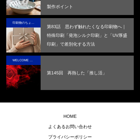
第4回 色の話をしますが何か…
第3回 色上質紙の
製作ポイント
ッ
の星の未
高め
を付
した
価
ー
来を変え
ま
与
デザ
を
2015.04.10
2015.03.13
印刷物のちょっと深い〜話
ていけ
す。
し、
イン
め
第83話 思わず触れたくなる印刷物へ｜
る。
高い
で、
す
特殊印刷「発泡シルク印刷」と「UV厚盛
断熱
手に
印刷」で差別化する方法
性を
取っ
実現
た人
WELCOME STAFF ROOM
させ
の心
第145回 再熱した「推し活」
まし
に残
た。
るオ
リジ
ナル
グッ
HOME
ズを
よくあるお問い合わせ
制作
プライバシーポリシー
しま