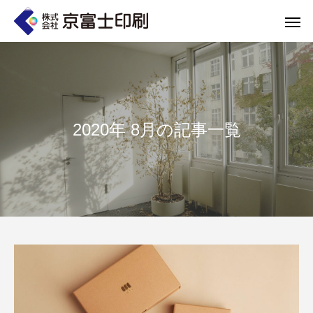
2020年 8月の記事一覧
印刷物のちょっと深い〜話
WELCOME 
エコ製品
第84話 神社だけじゃない！イベントやカ
第83話 思わず触
京富士印刷はクライアントのSDGsを支援し、CSR･環境保護製品のご提