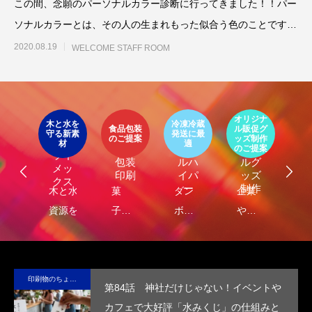
この間、念願のパーソナルカラー診断に行ってきました！！パー
ソナルカラーとは、その人の生まれもった似合う色のことです。
その中で人はスプリング
2020.08.19
WELCOME STAFF ROOM
イ
第53回青年経営者全国交流会 in 香川で
我が家の脱プラ生活
ア
オリジナ
環
「選ばれる企業の条件」を学んできまし
ト
木と水を
冷凍冷蔵
パッ
食品包装
ル販促グ
エ
守る新素
発送に最
器
エコ
オリ
ージ
のご提案
ッズ制作
ケ
た！
LIMEX
2025.12.04
2023.05.25
材
適
オ
食品
クー
ジナ
のご提案
ご
ライ
ジ
包装
ルハ
ルグ
メッ
ナ
印刷
イパ
ッズ
クス
・
ー
制作
し
木と水の
菓
ダン
企業
環
コ
れ
資源を守
子・
ボー
や商
包
容
）
サ
る新素
食品
ルに
品
に
テ
材、
包装
保
の“ら
る
ブ
LIMEX。
の付
冷・
し
品
印刷物のちょっと深い〜話
第84話 神社だけじゃない！イベントや
な
日本の技
加価
防水
さ”を
装
カフェで大好評「水みくじ」の仕組みと
コ
術で、こ
値を
効果
活か
付