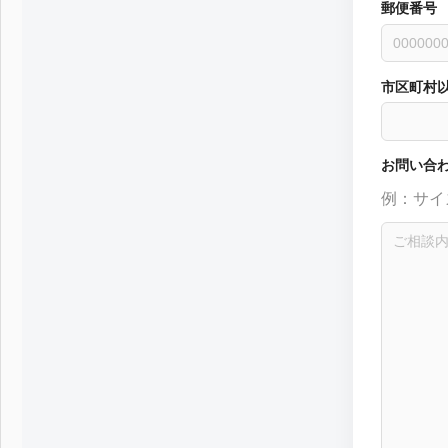
第4回 色の話をしますが何か…
第3回 
郵便番号
2015.04.10
2015.03.1
市区町村
お問い合
例：サイ