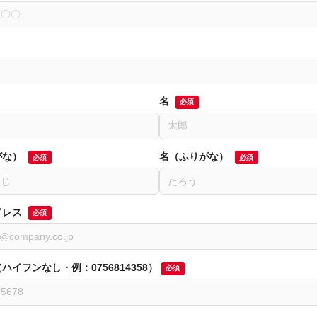
名
脱プラ生活
世のため人のため「ソーシャル企
必須
度 S認証」を取得！
5
2021.11.18
がな）
名（ふりがな）
必須
必須
ドレス
必須
ハイフンなし・例：0756814358）
必須