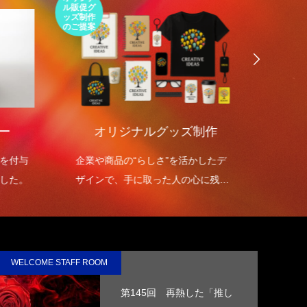
ル販促グ
エコパッ
ッズ制作
ケージの
のご提案
ご提案
ー
オリジナルグッズ制作
環境
を付与
企業や商品の“らしさ”を活かしたデ
環境包
した。
ザインで、手に取った人の心に残る
を高め
オリジナルグッズを制作します。
WELCOME STAFF ROOM
第145回 再熱した「推し