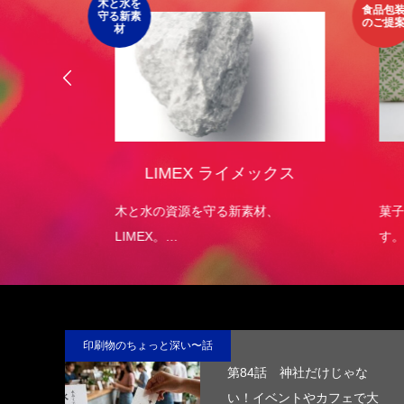
木と水を
食品包装
守る新素
のご提案
材
オリジ
LIMEX ライメックス
）
エコパッ
木と水の資源を守る新素材、
菓子
LIMEX。
す。
日本の技術で、この星の未来を変え
ていける。
印刷物のちょっと深い〜話
第84話 神社だけじゃな
い！イベントやカフェで大