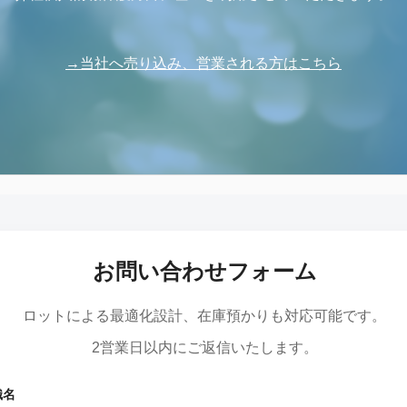
発泡シルク印刷」と「UV厚盛印
食店の集客力アップ！販促・SN
別化する方法
効果的◎
1
2026.06.01
→当社へ売り込み、営業される方はこちら
回 サブスクの入会・退会
第143回 だまし絵って？
お問い合わせフォーム
5
2026.02.16
ロットによる最適化設計、在庫預かりも対応可能です。
2営業日以内にご返信いたします。
織名