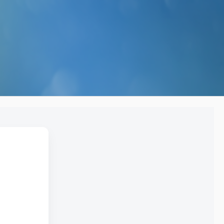
S対策にも
体”です｜オリジナルラベル水の活用アイ
デア
2026.05.01
第142回 鳥取砂丘
2025.12.24