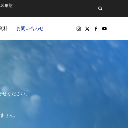
包装形態
資料
お問い合わせ
バックナンバー
寄せください。
ません。
包装製品
マットで飲
第81話 そのペットボトル、実は“広告媒
パッケージ印刷物や包装資材の製品（紙器、軟包装）