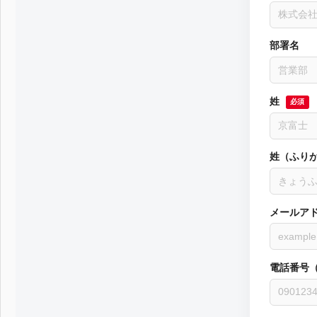
部署名
姓
第53回青年経営者全国交流会 in 香川で
我が家の
必須
「選ばれる企業の条件」を学んできまし
た！
2025.12.04
2023.05.2
姓（ふり
メールア
電話番号（