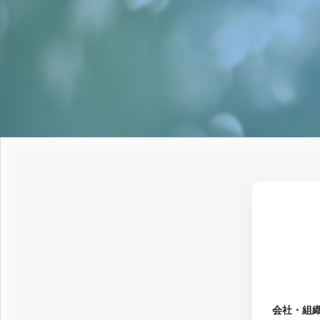
案をしています。
フェで大好評「水みくじ」の仕組みと製作
殊印刷「
ポイント
刷」で差
2026.08.01
2026.07.0
第145回 再熱した「推し活」
第144
2026.06.15
2026.04.1
会社・組