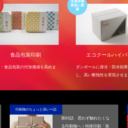
冷凍冷蔵
発送に最
適
食品包装印刷
エコクールハイパ
・食品包装の付加価値を高めま
ダンボールに保冷・防水効果
し、高い断熱性を実現させま
印刷物のちょっと深い〜話
第83話 思わず触れたくな
る印刷物へ｜特殊印刷「発