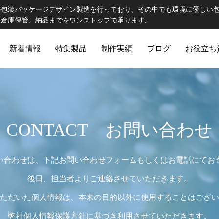
の包装パッケージデザイン製造を行っており、その中でも環境に優しい
、倉庫保管、納品までをワンストップで承ります。
新着情報
特集製品
制作実績
ブログ
お役立ち
ELCOME STAFF ROOM
誠心誠意
CONTACT お問い合わせ
い合わせは、下記お問い合わせフォームもしくはお電話にてお
後日、担当者よりご連絡させていただきます。
ただいた個人情報は、本来の目的以外に使用することはござい
出版製品
 思わず触れたくなる印刷物へ｜特
第82話 オリジナルランチョン
ご提
出版印刷物（書籍、雑誌、参考書など）
弊社個人情報保護方針に基づき利用させていただきます。