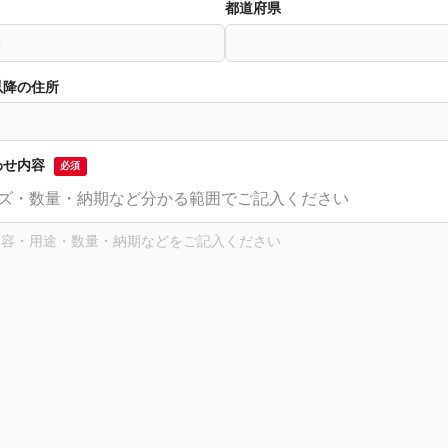
色上質紙の話をしますが何か…
第2回 紙の話をしますが何か…
都道府県
3
2015.02.01
以降の住所
わせ内容
必須
ズ・数量・納期など分かる範囲でご記入ください