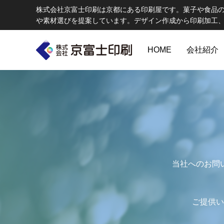
株式会社京富士印刷は京都にある印刷屋です。菓子や食品
や素材選びを提案しています。デザイン作成から印刷加工
HOME
会社紹介
印刷物のちょっと深い〜話
W
当社へのお問
エコ製品
ご提供い
第84話 神社だけじゃない！イベントやカ
第83話
京富士印刷はクライアントのSDGsを支援し、CSR･環境保護製品の