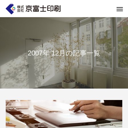
2007年 12月の記事一覧
印刷物のちょっと深い〜話
WELCOME 
エコ製品
第84話 神社だけじゃない！イベントやカ
第83話 思わず触
京富士印刷はクライアントのSDGsを支援し、CSR･環境保護製品のご提