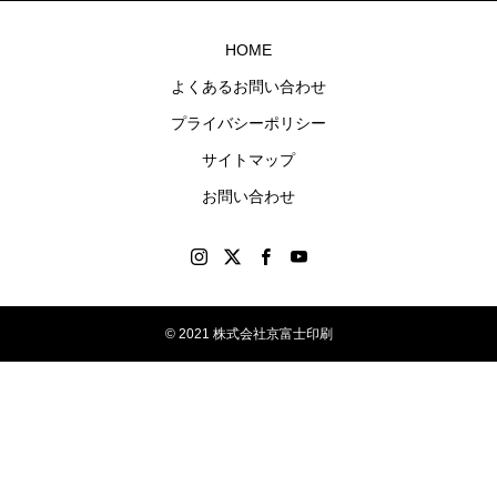
ナル
第4回 色の話をしますが何か…
第3回 色上質紙の
グッ
HOME
ズを
2015.04.10
2015.03.13
よくあるお問い合わせ
制作
プライバシーポリシー
しま
す。
サイトマップ
お問い合わせ
© 2021 株式会社京富士印刷