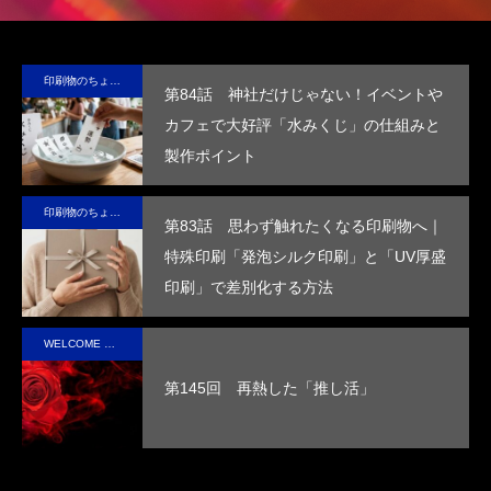
）
サ
る新素
食品
ルに
品
に
テ
材、
包装
保
の“ら
る
ブ
LIMEX。
の付
冷・
し
品
印刷物のちょっと深い〜話
第84話 神社だけじゃない！イベントや
な
日本の技
加価
防水
さ”を
装
カフェで大好評「水みくじ」の仕組みと
コ
術で、こ
値を
効果
活か
付
製作ポイント
ッ
の星の未
高め
を付
した
価
第53回青年経営者全国交流会 in 香川で
我が家の脱プラ生活
ー
来を変え
ま
与
デザ
を
「選ばれる企業の条件」を学んできまし
印刷物のちょっと深い〜話
ていけ
す。
し、
イン
め
た！
2025.12.04
2023.05.25
第83話 思わず触れたくなる印刷物へ｜
る。
高い
で、
す
特殊印刷「発泡シルク印刷」と「UV厚盛
断熱
手に
印刷」で差別化する方法
性を
取っ
実現
た人
WELCOME STAFF ROOM
させ
の心
第145回 再熱した「推し活」
まし
に残
た。
るオ
リジ