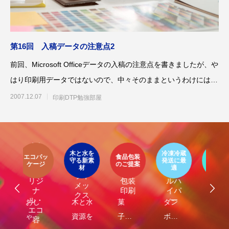
案をしています。
フェで大好評「水みくじ」の仕組みと製作
殊印刷「発泡シルク
ポイント
刷」で差別化する方
2026.08.01
2026.07.01
第16回 入稿データの注意点2
前回、Microsoft Officeデータの入稿の注意点を書きましたが、や
はり印刷用データではないので、中々そのままというわけにはい
きま
2007.12.07
印刷DTP勉強部屋
イ
ア
第145回 再熱した「推し活」
第144回 サブスク
オリジナ
環
ト
木と水を
冷凍冷蔵
パッ
食品包装
ル販促グ
エ
守る新素
発送に最
器
エコ
オリ
ージ
のご提案
ッズ制作
ケ
LIMEX
材
適
オ
食品
クー
ジナ
のご提案
ご
2026.06.15
2026.04.15
ライ
ジ
包装
ルハ
ルグ
メッ
ナ
印刷
イパ
ッズ
クス
・
ー
制作
し
木と水の
菓
ダン
企業
環
コ
れ
資源を守
子・
ボー
や商
包
容