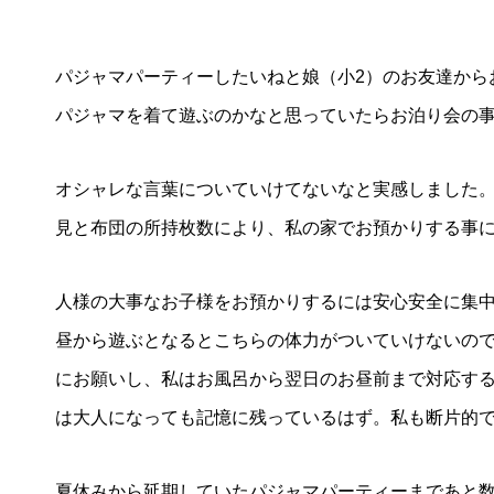
パジャマパーティーしたいねと娘（小2）のお友達から
パジャマを着て遊ぶのかなと思っていたらお泊り会の
第53回青年経営者全国交流会 in 香川で
我が家の
オシャレな言葉についていけてないなと実感しました
「選ばれる企業の条件」を学んできまし
た！
2025.12.04
2023.05.2
見と布団の所持枚数により、私の家でお預かりする事
人様の大事なお子様をお預かりするには安心安全に集
昼から遊ぶとなるとこちらの体力がついていけないので
にお願いし、私はお風呂から翌日のお昼前まで対応す
は大人になっても記憶に残っているはず。私も断片的
夏休みから延期していたパジャマパーティーまであと