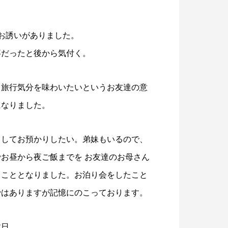
お誘いがありました。
事だったと後から気付く。
脱プラ生活
世のため人のため「ソーシャル企
。旅行気分を味わいたいというお友達の意
度 S認証」を取得！
5
2021.11.18
になりました。
中してお預かりしたい。弟妹もいるので、
お昼から夜ご飯までを お友達のお母さん
ることとなりました。お泊り会をしたこと
ではありますが記憶にのこっております。
数日。