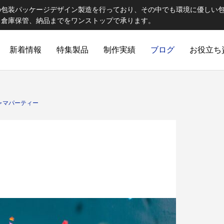
の包装パッケージデザイン製造を行っており、その中でも環境に優しい
、倉庫保管、納品までをワンストップで承ります。
新着情報
特集製品
制作実績
ブログ
お役立ち
ELCOME STAFF ROOM
誠心誠意
ャマパーティー
出版製品
 思わず触れたくなる印刷物へ｜特
第82話 オリジナルランチョン
ご提
出版印刷物（書籍、雑誌、参考書など）