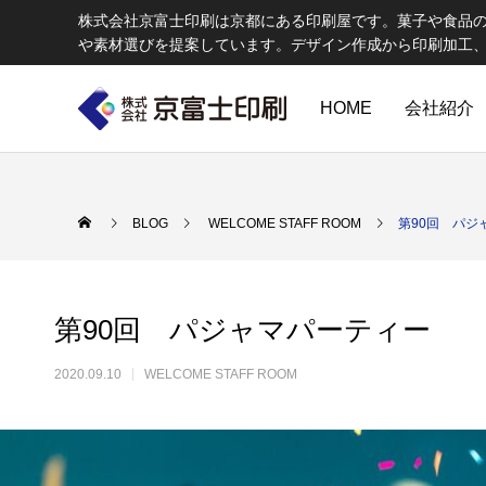
株式会社京富士印刷は京都にある印刷屋です。菓子や食品
や素材選びを提案しています。デザイン作成から印刷加工
HOME
会社紹介
印刷物のちょっと深い〜話
W
BLOG
WELCOME STAFF ROOM
第90回 パジ
第90回 パジャマパーティー
2020.09.10
WELCOME STAFF ROOM
エコ製品
第84話 神社だけじゃない！イベントやカ
第83話
京富士印刷はクライアントのSDGsを支援し、CSR･環境保護製品の