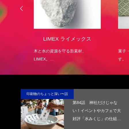
オリジ
LIMEX ライメックス
）
エコパッ
木と水の資源を守る新素材、
菓子
LIMEX。
す。
日本の技術で、この星の未来を変え
ていける。
印刷物のちょっと深い〜話
第84話 神社だけじゃな
い！イベントやカフェで大
好評「水みくじ」の仕組み
と製作ポイント