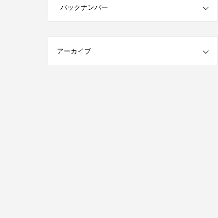
第1回 印刷の工程について話しますが何
バックナンバー
か…
2015.01.18
アーカイブ