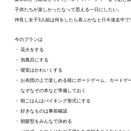
第4回 色の話をしますが何か…
第3回 
子供たちが楽しかったなって思える一日にしたい。
2015.04.10
2015.03.1
仲良し女子3人組は何をしたら喜ぶかなと只今迷走中で
今のプランは
・ 花火をする
・ 泡風呂にする
・ 寝室はかわいくする
・ お布団の上で楽しめる様にボードゲーム、カードゲ
なぞなぞの本など準備しておく
・ 朝ごはんはバイキング形式にする
・ 好きなものは事前確認
・ 朝髪型をみんなで決める