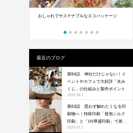
S対策にも
体”です｜オリジナルラベル水の活用アイ
デア
2026.05.01
ステナブルなエコパッケージ
木と水の資源を守る新素材、L
日本の技術で、この星の未来
る。
最近のブログ
第84話 神社だけじゃない！イ
ベントやカフェで大好評「水み
第142回 鳥取砂丘
くじ」の仕組みと製作ポイント
2026.08.1
2025.12.24
第83話 思わず触れたくなる印
刷物へ｜特殊印刷「発泡シルク
印刷」と「UV厚盛印刷」で差別
2026.07.1
化する方法