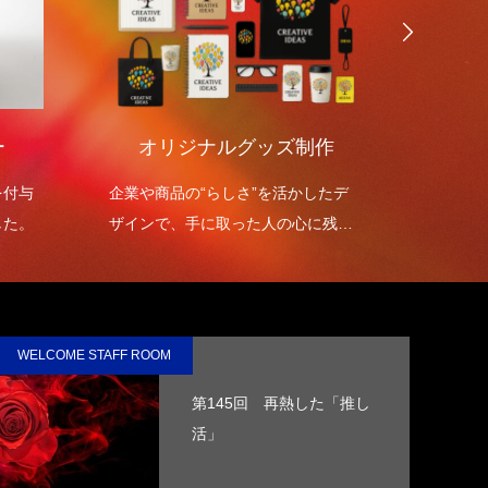
ー
オリジナルグッズ制作
環境
を付与
企業や商品の“らしさ”を活かしたデ
環境包
した。
ザインで、手に取った人の心に残る
を高め
オリジナルグッズを制作します。
WELCOME STAFF ROOM
第145回 再熱した「推し
活」