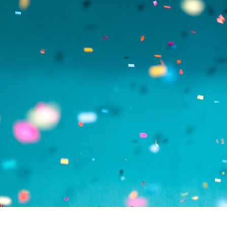
案をしています。
フェで大好評「水みくじ」の仕組みと製作
殊印刷「
ポイント
刷」で差
2026.08.01
2026.07.0
第145回 再熱した「推し活」
第144
2026.06.15
2026.04.1