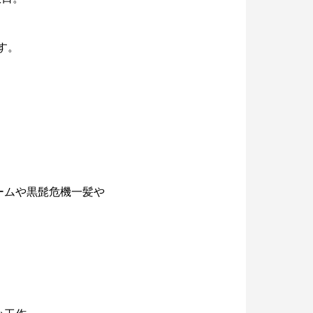
色上質紙の話をしますが何か…
第2回 紙の話をしますが何か…
3
2015.02.01
す。
ームや黒髭危機一髪や