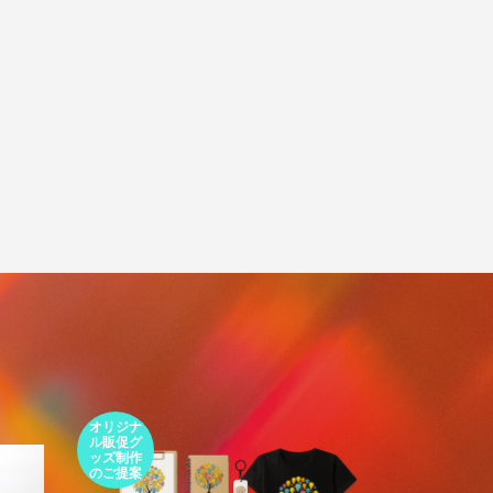
オリジナ
環境包装
ル販促グ
エコパッ
ッズ制作
ケージの
のご提案
ご提案