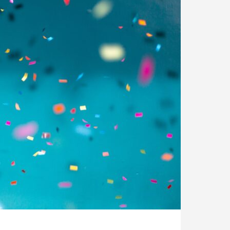
発泡シルク印刷」と「UV厚盛印
食店の集客力アップ！販促・SN
別化する方法
効果的◎
1
2026.06.01
創業時より長年出版物を手掛けてきた本づく
おしゃれでサ
りのノウハウを駆使してご提案します。
回 サブスクの入会・退会
第143回 だまし絵って？
5
2026.02.16