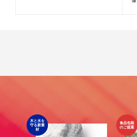
優
木と水を
食品包装
守る新素
のご提案
材