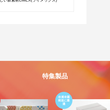
しい新素材LIMEX(ライメックス)
特集製品
冷凍冷蔵
発送に最
適