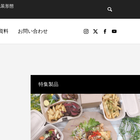
包装形態
資料
お問い合わせ
バックナンバー
特集製品
包装製品
マットで飲
第81話 そのペットボトル、実は“広告媒
パッケージ印刷物や包装資材の製品（紙器、軟包装）