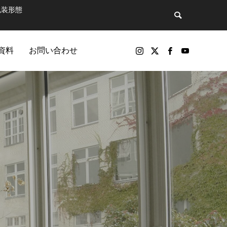
包装形態
資料
お問い合わせ
バックナンバー
包装製品
マットで飲
第81話 そのペットボトル、実は“広告媒
パッケージ印刷物や包装資材の製品（紙器、軟包装）