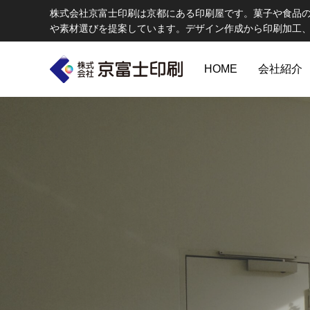
株式会社京富士印刷は京都にある印刷屋です。菓子や食品
や素材選びを提案しています。デザイン作成から印刷加工
HOME
会社紹介
印刷物のちょっと深い〜話
W
エコ製品
第84話 神社だけじゃない！イベントやカ
第83話
京富士印刷はクライアントのSDGsを支援し、CSR･環境保護製品の