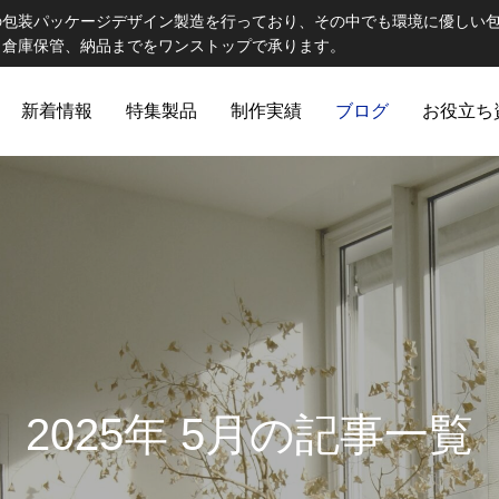
の包装パッケージデザイン製造を行っており、その中でも環境に優しい
、倉庫保管、納品までをワンストップで承ります。
新着情報
特集製品
制作実績
ブログ
お役立ち
ELCOME STAFF ROOM
誠心誠意
2025年 5月の記事一覧
出版製品
 思わず触れたくなる印刷物へ｜特
第82話 オリジナルランチョン
ご提
出版印刷物（書籍、雑誌、参考書など）