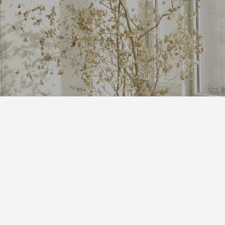
発泡シルク印刷」と「UV厚盛印
食店の集客力アップ！販促・SN
別化する方法
効果的◎
1
2026.06.01
回 サブスクの入会・退会
第143回 だまし絵って？
5
2026.02.16