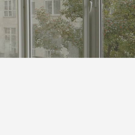
S対策にも
体”です｜オリジナルラベル水の活用アイ
デア
2026.05.01
第142回 鳥取砂丘
2025.12.24