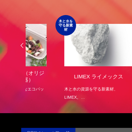
第4回 色の話をしますが何か…
第3回 
2015.04.10
2015.03.1
木と水を
食品包装
守る新素
のご提案
材
オリジ
LIMEX ライメックス
）
エコパッ
木と水の資源を守る新素材、
菓子
LIMEX。
す。
日本の技術で、この星の未来を変え
ていける。