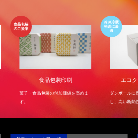
色上質紙の話をしますが何か…
第2回 紙の話をしますが何か…
3
2015.02.01
冷凍冷蔵
発送に最
適
食品包装印刷
エコクールハイパ
・食品包装の付加価値を高めま
ダンボールに保冷・防水効果
し、高い断熱性を実現させま