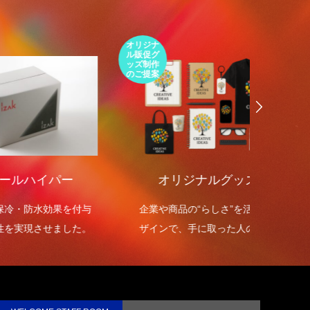
第1回 印刷の工程について話しますが何
か…
2015.01.18
オリジナ
環境包装
ル販促グ
エコパッ
ッズ制作
ケージの
のご提案
ご提案
ー
オリジナルグッズ制作
環境
を付与
企業や商品の“らしさ”を活かしたデ
環境包
した。
ザインで、手に取った人の心に残る
を高め
オリジナルグッズを制作します。