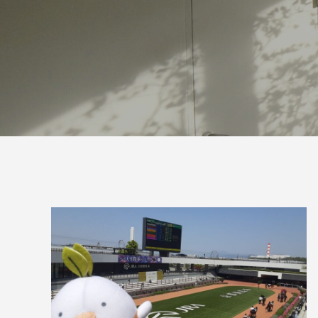
案をしています。
フェで大好評「水みくじ」の仕組みと製作
殊印刷「
ポイント
刷」で差
2026.08.01
2026.07.0
第145回 再熱した「推し活」
第144
2026.06.15
2026.04.1