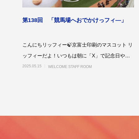
第138回 「競馬場へおでかけっフィ―」
こんにちリッフィー🍃京富士印刷のマスコット リ
第53回青年経営者全国交流会 in 香川で
我が家の
「選ばれる企業の条件」を学んできまし
ッフィーだよ！いつもは朝に「X」で記念日や最
た！
2025.12.04
2023.05.2
近あったことなどをポストしてるっフィよ！よか
2025.05.15
WELCOME STAFF ROOM
った