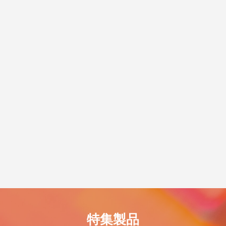
脱プラ生活
世のため人のため「ソーシャル企
度 S認証」を取得！
5
2021.11.18
特集製品