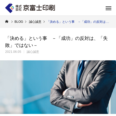
BLOG
誠心誠意
「決める」という事 －「成功」の反対は、「失敗」ではない－
「決める」という事 －「成功」の反対は、「失
敗」ではない－
印刷物のちょっと深い〜話
WELCOME 
2021.06.05
誠心誠意
エコ製品
第84話 神社だけじゃない！イベントやカ
第83話 思わず触
京富士印刷はクライアントのSDGsを支援し、CSR･環境保護製品のご提