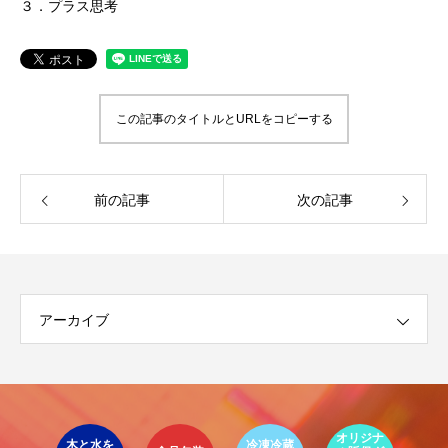
３．プラス思考
この記事のタイトルとURLをコピーする
前の記事
次の記事
アーカイブ
イ
ア
オリジナ
環
ト
木と水を
冷凍冷蔵