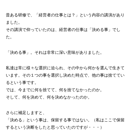
案をしています。
フェで大好評「水みくじ」の仕組みと製作
殊印刷「発泡シルク
ポイント
刷」で差別化する方
2026.08.01
2026.07.01
昔ある研修で、「経営者の仕事とは？」という内容の講演があり
ました。
その講演で仰っていたのは、経営者の仕事は「決める事」でし
た。
「決める事」。それは非常に深い意味がありました。
私達は常に様々な選択に迫られ、その中から何かを選んで生きて
います。その１つの事を選択し決めた時点で、他の事は捨ててい
るという事です。
第145回 再熱した「推し活」
第144回 サブスク
では、今までに何を捨てて、何を捨てなかったのか。
そして、何を決めて、何を決めなかったのか。
2026.06.15
2026.04.15
さらに補足しますと、
「決める」という事は、保留する事ではない。（私はここで保留
するという決断をしたと思っていたのですが・・・）