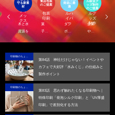
パッ
食品包装
ル販促グ
エ
守る新素
発送に最
器
エコ
オリ
ージ
のご提案
ッズ制作
ケ
LIMEX
材
適
オ
食品
クー
ジナ
のご提案
ご
ライ
ジ
包装
ルハ
ルグ
メッ
ナ
印刷
イパ
ッズ
クス
・
ー
制作
し
木と水の
菓
ダン
企業
環
コ
れ
資源を守
子・
ボー
や商
包
容
）
サ
る新素
食品
ルに
品
に
テ
材、
包装
保
の“ら
る
ブ
LIMEX。
の付
冷・
し
品
印刷物のちょっと深い〜話
第84話 神社だけじゃない！イベントや
な
日本の技
加価
防水
さ”を
装
カフェで大好評「水みくじ」の仕組みと
コ
術で、こ
値を
効果
活か
付
製作ポイント
ッ
の星の未
高め
を付
した
価
ー
来を変え
ま
与
デザ
を
印刷物のちょっと深い〜話
ていけ
す。
し、
イン
め
第83話 思わず触れたくなる印刷物へ｜
る。
高い
で、
す
特殊印刷「発泡シルク印刷」と「UV厚盛
断熱
手に
印刷」で差別化する方法
性を
取っ