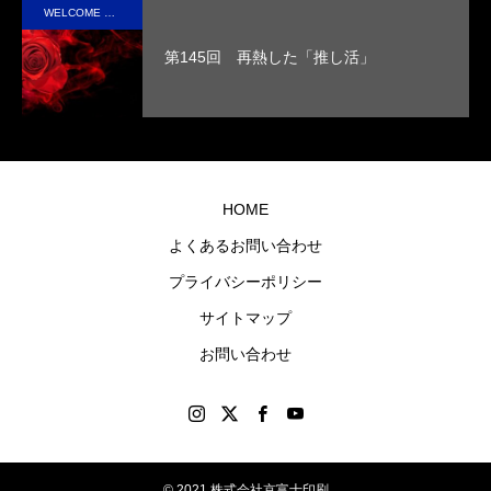
実現
た人
WELCOME STAFF ROOM
させ
の心
第145回 再熱した「推し活」
まし
に残
た。
るオ
リジ
ナル
グッ
HOME
ズを
よくあるお問い合わせ
制作
プライバシーポリシー
しま
す。
サイトマップ
お問い合わせ
© 2021 株式会社京富士印刷