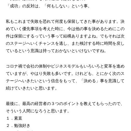
第4回 色の話をしますが何か…
第3回 色上質紙の
「成功」の反対は、「何もしない」という事。
2015.04.10
2015.03.13
私もこれまで失敗を恐れて何度も保留してきた事があります。決
めていく優先事項を考えた時に、今は他の事を決めるためにこの
件は保留にするっていう事って結構ありますよね。でもそれは次
のステージへいくチャンスを逃し、また検討する時に時間を戻し
ているという意識は持っておかないといけないですね。
コロナ禍で会社の体制やビジネスモデルもいろいろと変革を進め
ていますが、やはり失敗も多いです。けれども、とにかく次のス
テージへいきたいという信念をもって、「決める」事を意識して
続けていきたいと思います。
最後に、最高の経営者の３つのポイントを教えてもらったので、
そういう人間になろうと思います。
１．素直
２．勉強好き