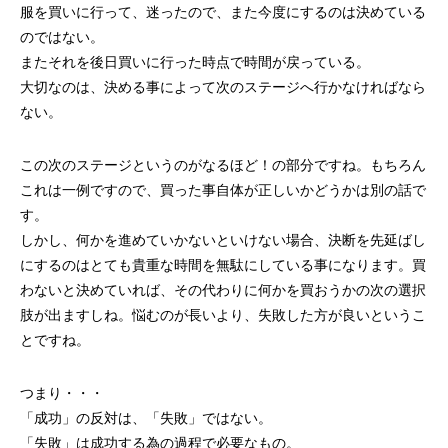
服を買いに行って、迷ったので、また今度にするのは決めている
のではない。
またそれを後日買いに行った時点で時間が戻っている。
大切なのは、決める事によって次のステージへ行かなければなら
ない。
第53回青年経営者全国交流会 in 香川で
我が家の脱プラ生活
この次のステージというのがなるほど！の部分ですね。もちろん
「選ばれる企業の条件」を学んできまし
これは一例ですので、買った事自体が正しいかどうかは別の話で
た！
2025.12.04
2023.05.25
す。
しかし、何かを進めていかないといけない場合、決断を先延ばし
にするのはとても貴重な時間を無駄にしている事になります。買
わないと決めていれば、その代わりに何かを買おうかの次の選択
肢が出ますしね。悩むのが長いより、失敗した方が良いというこ
とですね。
つまり・・・
「成功」の反対は、「失敗」ではない。
「失敗」は成功する為の過程で必要なもの。