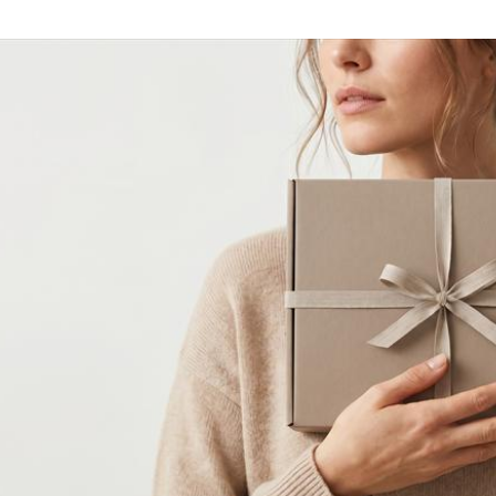
案をしています。
フェで大好評「水みくじ」の仕組みと製作
殊印刷「
ポイント
刷」で差
2026.08.01
2026.07.0
創業時より長年出
りのノウハウを駆
第145回 再熱した「推し活」
第144
2026.06.15
2026.04.1