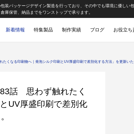
の包装パッケージデザイン製造を行っており、その中でも環境に優しい
、倉庫保管、納品までをワンストップで承ります。
新着情報
特集製品
制作実績
ブログ
お役立ち
ELCOME STAFF ROOM
誠心誠意
触れたくなる印刷物へ｜発泡シルク印刷とUV厚盛印刷で差別化する方法」を更新い
83話 思わず触れたく
とUV厚盛印刷で差別化
た。
出版製品
 思わず触れたくなる印刷物へ｜特
第82話 オリジナルランチョン
ご提
出版印刷物（書籍、雑誌、参考書など）