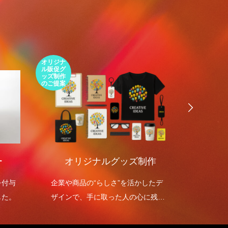
オリジナ
環境包装
ル販促グ
エコパッ
ッズ制作
ケージの
のご提案
ご提案
ー
オリジナルグッズ制作
環境
を付与
企業や商品の“らしさ”を活かしたデ
環境包
した。
ザインで、手に取った人の心に残る
を高め
オリジナルグッズを制作します。