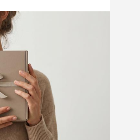
発泡シルク印刷」と「UV厚盛印
食店の集客力アップ！販促・SN
別化する方法
効果的◎
1
2026.06.01
版物を手掛けてきた本づく
おしゃれでサステナブルなエコパ
使してご提案します。
回 サブスクの入会・退会
第143回 だまし絵って？
5
2026.02.16