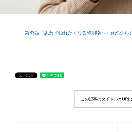
第83話 思わず触れたくなる印刷物へ｜発泡シル
第53回青年経営者全国交流会 in 香川で
我が家の
「選ばれる企業の条件」を学んできまし
た！
2025.12.04
2023.05.2
この記事のタイトルとURL