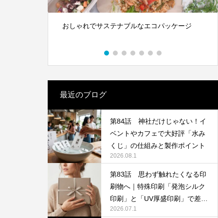
S対策にも
体”です｜オリジナルラベル水の活用アイ
デア
2026.05.01
ッケージ
木と水の資源を守る新素材、LIMEX。
日本の技術で、この星の未来を変えていけ
る。
最近のブログ
第84話 神社だけじゃない！イ
ベントやカフェで大好評「水み
第142回 鳥取砂丘
くじ」の仕組みと製作ポイント
2026.08.1
2025.12.24
第83話 思わず触れたくなる印
刷物へ｜特殊印刷「発泡シルク
印刷」と「UV厚盛印刷」で差別
2026.07.1
化する方法