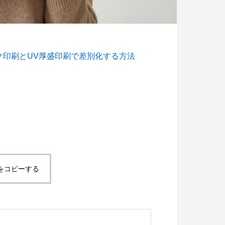
ク印刷とUV厚盛印刷で差別化する方法
脱プラ生活
世のため人のため「ソーシャル企
度 S認証」を取得！
5
2021.11.18
をコピーする