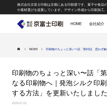
株式会社京富士印刷は京都にある印刷屋です。菓子や食品
や素材選びを提案しています。デザイン作成から印刷加工
HOME
会社紹介
印刷物のちょっと深い〜話
W
NEWS
印刷物のちょっと深い〜話「第83話 思わず
印刷物のちょっと深い〜話「第
なる印刷物へ｜発泡シルク印刷
する方法」を更新いたしまし
エコ製品
第84話 神社だけじゃない！イベントやカ
第83話
京富士印刷はクライアントのSDGsを支援し、CSR･環境保護製品の
2026.07.01