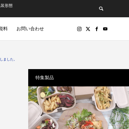
包装形態
資料
お問い合わせ
バックナンバー
たしました。
特集製品
包装製品
マットで飲
第81話 そのペットボトル、実は“広告媒
パッケージ印刷物や包装資材の製品（紙器、軟包装）