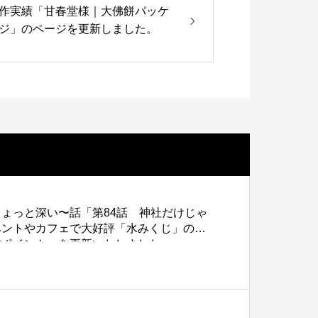
色上質紙の話をしますが何か…
第2回 紙の話をしますが何か…
作実績「甘春堂様｜大佛餅パッケ
ジ」のページを更新しました。
3
2015.02.01
ょっと深い〜話「第84話 神社だけじゃ
ベントやカフェで大好評「水みくじ」の仕
作ポイント」を更新いたしました。