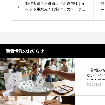
第4回 色の話をしますが何か…
第3回 
制作実績「京都市上下水道局様｜イ
制
ベント用水みくじ制作」のページを
ー
更新しました。
2015.04.10
2015.03.1
新着情報のお知らせ
印刷物のち
ない！イ
組みと製
2026.08.01