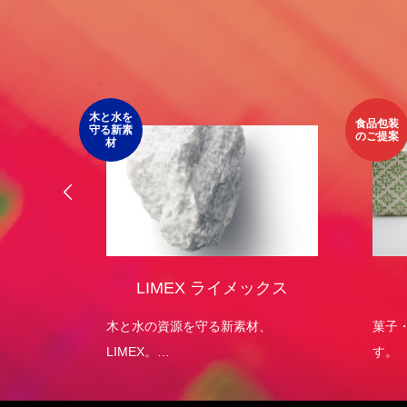
木と水を
食品包装
守る新素
のご提案
材
オリジ
LIMEX ライメックス
）
エコパッ
木と水の資源を守る新素材、
菓子
LIMEX。
す。
日本の技術で、この星の未来を変え
ていける。