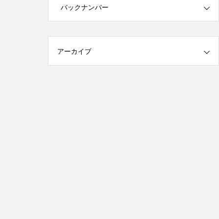
第1回 印刷の工程について話しますが何
バックナンバー
か…
2015.01.18
アーカイブ