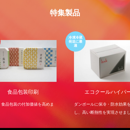
特集製品
冷凍冷蔵
発送に最
適
食品包装印刷
エコクールハイパ
・食品包装の付加価値を高めま
ダンボールに保冷・防水効果
し、高い断熱性を実現させま