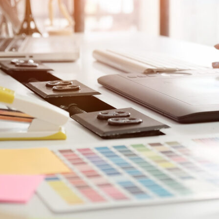
案をしています。
フェで大好評「水みくじ」の仕組みと製作
殊印刷「
ポイント
刷」で差
2026.08.01
2026.07.0
第145回 再熱した「推し活」
第144
2026.06.15
2026.04.1