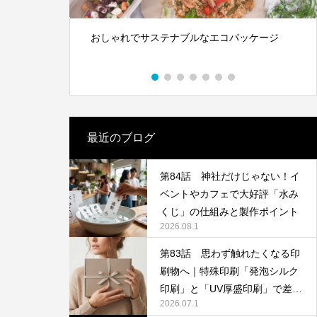
S対策にも
体”です｜オリジナルラベル水の活用アイ
デア
2026.05.01
きた本づく
おしゃれでサステナブルなエコパッケージ
ます。
最近のブログ
第84話 神社だけじゃない！イ
ベントやカフェで大好評「水み
第142回 鳥取砂丘
くじ」の仕組みと製作ポイント
2026.08.1
2025.12.24
第83話 思わず触れたくなる印
刷物へ｜特殊印刷「発泡シルク
印刷」と「UV厚盛印刷」で差別
2026.07.1
化する方法