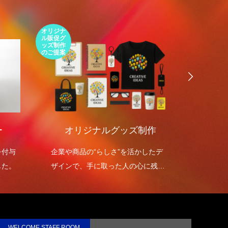
オリジナ
環境包装
ル販促グ
エコパッ
ッズ制作
ケージの
のご提案
ご提案
ー
オリジナルグッズ制作
環境
を付与
企業や商品の“らしさ”を活かしたデ
環境包
した。
ザインで、手に取った人の心に残る
を高め
オリジナルグッズを制作します。
WELCOME STAFF ROOM