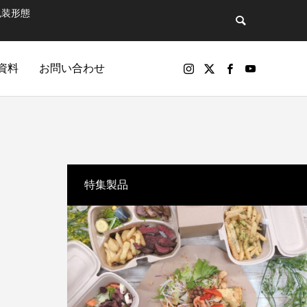
包装形態
資料
お問い合わせ
バックナンバー
特集製品
包装製品
マットで飲
第81話 そのペットボトル、実は“広告媒
パッケージ印刷物や包装資材の製品（紙器、軟包装）