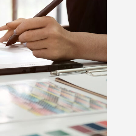
発泡シルク印刷」と「UV厚盛印
食店の集客力アップ！販促・SN
別化する方法
効果的◎
1
2026.06.01
創業時より長年出版物を手掛けて
りのノウハウを駆使してご提案し
回 サブスクの入会・退会
第143回 だまし絵って？
5
2026.02.16