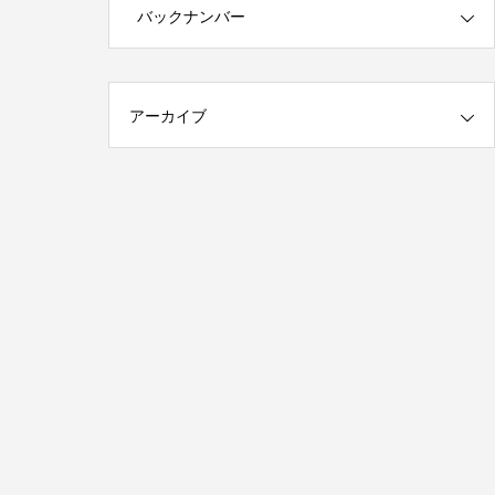
第1回 印刷の工程について話しますが何
バックナンバー
か…
2015.01.18
アーカイブ