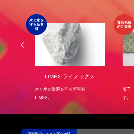
木と水を
食品包装
守る新素
のご提案
材
オリジ
LIMEX ライメックス
）
エコパッ
木と水の資源を守る新素材、
菓子
LIMEX。
す。
日本の技術で、この星の未来を変え
ていける。
印刷物のちょっと深い〜話