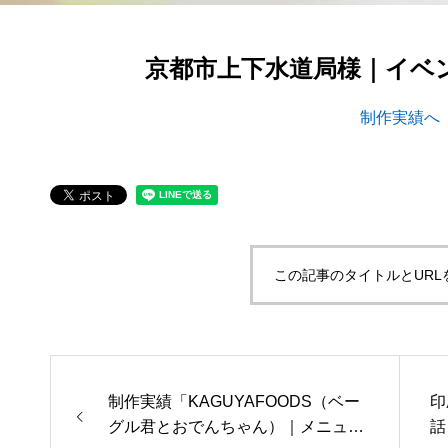
京都市上下水道局様｜イベ
制作実績へ
第53回青年経営者全国交流会 in 香川で
我が家の
「選ばれる企業の条件」を学んできまし
た！
2025.12.04
2023.05.2
この記事のタイトルとURL
制作実績「KAGUYAFOODS（ベー
印
グル君とおでんちゃん）｜メニュー
話