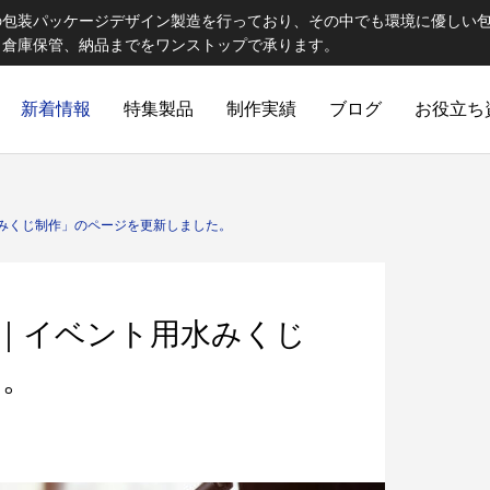
の包装パッケージデザイン製造を行っており、その中でも環境に優しい
、倉庫保管、納品までをワンストップで承ります。
新着情報
特集製品
制作実績
ブログ
お役立ち
ELCOME STAFF ROOM
誠心誠意
みくじ制作」のページを更新しました。
｜イベント用水みくじ
た。
出版製品
 思わず触れたくなる印刷物へ｜特
第82話 オリジナルランチョン
ご提
出版印刷物（書籍、雑誌、参考書など）