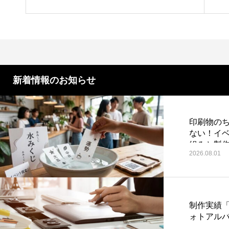
表」のページを更新しました。
発
第4回 色の話をしますが何か…
第3回 
別
た
2015.04.10
2015.03.1
新着情報のお知らせ
印刷物のち
ない！イ
組みと製
2026.08.01
制作実績
ォトアル