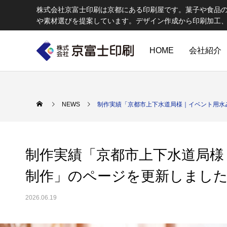
株式会社京富士印刷は京都にある印刷屋です。菓子や食品
や素材選びを提案しています。デザイン作成から印刷加工
HOME
会社紹介
印刷物のちょっと深い〜話
W
NEWS
制作実績「京都市上下水道局様｜イベント用水
制作実績「京都市上下水道局様
制作」のページを更新しまし
2026.06.19
エコ製品
第84話 神社だけじゃない！イベントやカ
第83話
京富士印刷はクライアントのSDGsを支援し、CSR･環境保護製品の