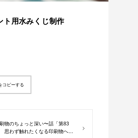
ント用水みくじ制作
脱プラ生活
世のため人のため「ソーシャル企
度 S認証」を取得！
5
2021.11.18
をコピーする
刷物のちょっと深い〜話「第83
 思わず触れたくなる印刷物へ｜