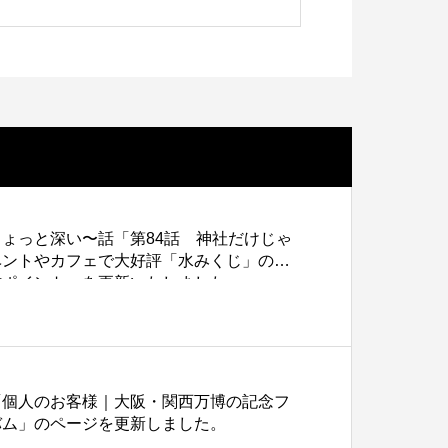
泡シルク印刷とUV厚盛印刷で差
色上質紙の話をしますが何か…
第2回 紙の話をしますが何か…
化する方法」を更新いたしまし
。
3
2015.02.01
ょっと深い〜話「第84話 神社だけじゃ
ベントやカフェで大好評「水みくじ」の仕
作ポイント」を更新いたしました。
「個人のお客様｜大阪・関西万博の記念フ
バム」のページを更新しました。