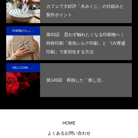
第4回 色の話をしますが何か…
第3回 色上質紙の
カフェで大好評「水みくじ」の仕組みと
コ
術で、こ
値を
効果
活か
付
製作ポイント
ッ
の星の未
高め
を付
した
価
2015.04.10
2015.03.13
ー
来を変え
ま
与
デザ
を
印刷物のちょっと深い〜話
ていけ
す。
し、
イン
め
第83話 思わず触れたくなる印刷物へ｜
る。
高い
で、
す
特殊印刷「発泡シルク印刷」と「UV厚盛
断熱
手に
印刷」で差別化する方法
性を
取っ
実現
た人
WELCOME STAFF ROOM
させ
の心
第145回 再熱した「推し活」
まし
に残
た。
るオ
リジ
ナル
グッ
HOME
ズを
よくあるお問い合わせ
制作