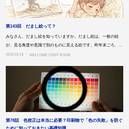
案をしています。
フェで大好評「水みくじ」の仕組みと製作
殊印刷「発泡シルク
ポイント
刷」で差別化する方
2026.08.01
2026.07.01
第143回 だまし絵って？
みなさん、だまし絵を知っていますか。だまし絵は、一枚の絵
が、見る角度や意識で別のものに見える絵です。昨年末ごろ、マ
クドナルドのハッ
2026.02.16
WELCOME STAFF ROOM
第145回 再熱した「推し活」
第144回 サブスク
2026.06.15
2026.04.15
第78話 色校正は本当に必要？印刷物で「色の失敗」を防ぐ
ために知っておきたい基礎知識