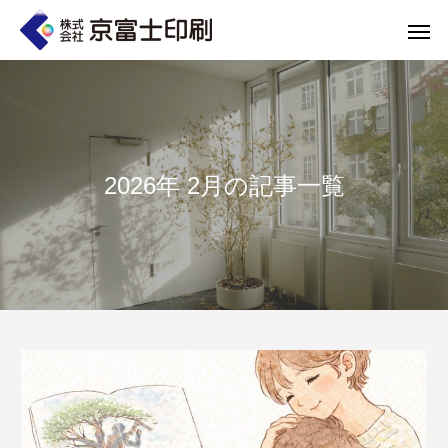
2026年 2月の記事一覧
印刷物のちょっと深い〜話
WELCOME 
エコ製品
第84話 神社だけじゃない！イベントやカ
第83話 思わず触
京富士印刷はクライアントのSDGsを支援し、CSR･環境保護製品のご提