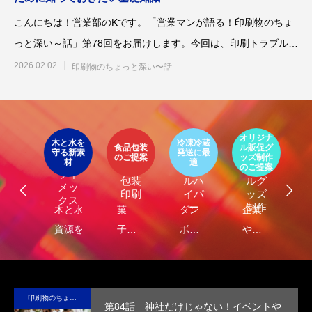
こんにちは！営業部のKです。「営業マンが語る！印刷物のちょ
っと深い～話」第78回をお届けします。今回は、印刷トラブルの
中でも特に多
2026.02.02
印刷物のちょっと深い〜話
第53回青年経営者全国交流会 in 香川で
我が家の脱プラ生活
イ
「選ばれる企業の条件」を学んできまし
ア
オリジナ
環
た！
ト
2025.12.04
2023.05.25
木と水を
冷凍冷蔵
パッ
食品包装
ル販促グ
エ
守る新素
発送に最
器
エコ
オリ
ージ
のご提案
ッズ制作
ケ
LIMEX
材
適
オ
食品
クー
ジナ
のご提案
ご
ライ
ジ
包装
ルハ
ルグ
メッ
ナ
印刷
イパ
ッズ
クス
・
ー
制作
し
木と水の
菓
ダン
企業
環
コ
れ
資源を守
子・
ボー
や商
包
容
）
サ
る新素
食品
ルに
品
に
テ
材、
包装
保
の“ら
る
ブ
LIMEX。
の付
冷・
し
品
印刷物のちょっと深い〜話
第84話 神社だけじゃない！イベントや
な
日本の技
加価
防水
さ”を
装