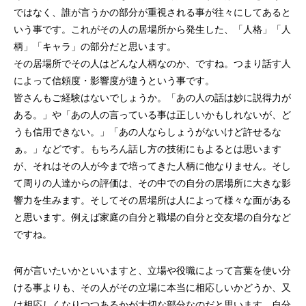
第4回 色の話をしますが何か…
第3回 色上質紙の
ではなく、誰が言うかの部分が重視される事が往々にしてあると
いう事です。これがその人の居場所から発生した、「人格」「人
2015.04.10
2015.03.13
柄」「キャラ」の部分だと思います。
その居場所でその人はどんな人柄なのか、ですね。つまり話す人
によって信頼度・影響度が違うという事です。
皆さんもご経験はないでしょうか。「あの人の話は妙に説得力が
ある。」や「あの人の言っている事は正しいかもしれないが、ど
うも信用できない。」「あの人ならしょうがないけど許せるな
ぁ。」などです。もちろん話し方の技術にもよるとは思います
が、それはその人が今まで培ってきた人柄に他なりません。そし
て周りの人達からの評価は、その中での自分の居場所に大きな影
響力を生みます。そしてその居場所は人によって様々な面がある
と思います。例えば家庭の自分と職場の自分と交友場の自分など
ですね。
何が言いたいかといいますと、立場や役職によって言葉を使い分
ける事よりも、その人がその立場に本当に相応しいかどうか、又
は相応しくなりつつあるかが大切な部分なのだと思います。自分