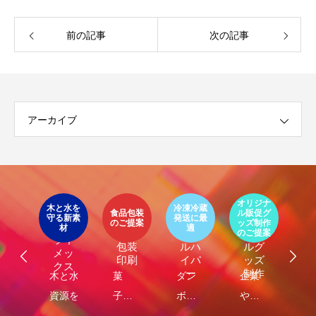
前の記事
次の記事
アーカイブ
イ
ア
オリジナ
環
ト
木と水を
冷凍冷蔵
パッ
食品包装
ル販促グ
エ
守る新素
発送に最
器
エコ
オリ
ージ
のご提案
ッズ制作
ケ
LIMEX
材
適
オ
食品
クー
ジナ
のご提案
ご
ライ
ジ
包装
ルハ
ルグ
メッ
ナ
印刷
イパ
ッズ
クス
・
ー
制作
し
木と水の
菓
ダン
企業
環
コ
れ
資源を守
子・
ボー
や商
包
容
）
サ
る新素
食品
ルに
品
に