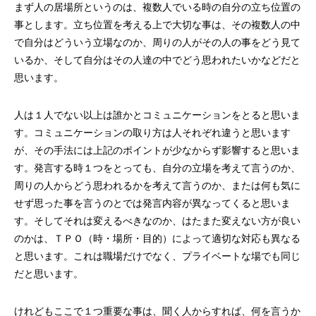
まず人の居場所というのは、複数人でいる時の自分の立ち位置の
事とします。立ち位置を考える上で大切な事は、その複数人の中
で自分はどういう立場なのか、周りの人がその人の事をどう見て
いるか、そして自分はその人達の中でどう思われたいかなどだと
思います。
第53回青年経営者全国交流会 in 香川で
我が家の脱プラ生活
人は１人でない以上は誰かとコミュニケーションをとると思いま
「選ばれる企業の条件」を学んできまし
す。コミュニケーションの取り方は人それぞれ違うと思います
た！
2025.12.04
2023.05.25
が、その手法には上記のポイントが少なからず影響すると思いま
す。発言する時１つをとっても、自分の立場を考えて言うのか、
周りの人からどう思われるかを考えて言うのか、または何も気に
せず思った事を言うのとでは発言内容が異なってくると思いま
す。そしてそれは変えるべきなのか、はたまた変えない方が良い
のかは、ＴＰＯ（時・場所・目的）によって適切な対応も異なる
と思います。これは職場だけでなく、プライベートな場でも同じ
だと思います。
けれどもここで１つ重要な事は、聞く人からすれば、何を言うか