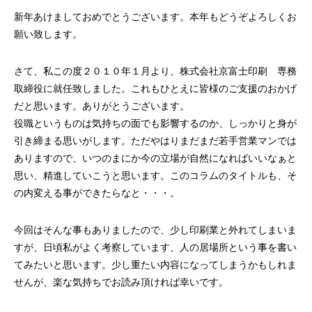
案をしています。
フェで大好評「水みくじ」の仕組みと製作
殊印刷「発泡シルク
新年あけましておめでとうございます。本年もどうぞよろしくお
ポイント
刷」で差別化する方
2026.08.01
2026.07.01
願い致します。
さて、私この度２０１０年１月より、株式会社京富士印刷 専務
取締役に就任致しました。これもひとえに皆様のご支援のおかげ
だと思います。ありがとうございます。
役職というものは気持ちの面でも影響するのか、しっかりと身が
引き締まる思いがします。ただやはりまだまだ若手営業マンでは
ありますので、いつのまにか今の立場が自然になればいいなぁと
思い、精進していこうと思います。このコラムのタイトルも、そ
の内変える事ができたらなと・・・。
第145回 再熱した「推し活」
第144回 サブスク
今回はそんな事もありましたので、少し印刷業と外れてしまいま
2026.06.15
2026.04.15
すが、日頃私がよく考察しています、人の居場所という事を書い
てみたいと思います。少し重たい内容になってしまうかもしれま
せんが、楽な気持ちでお読み頂ければ幸いです。