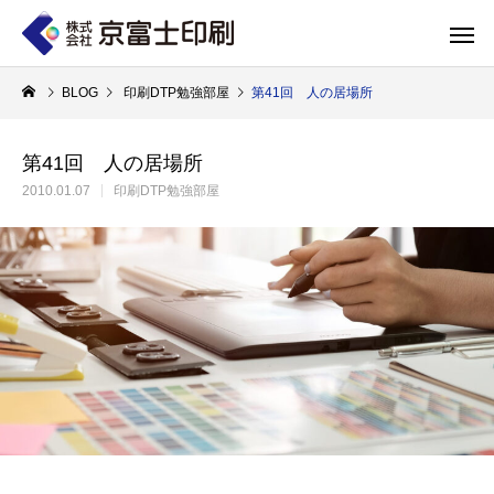
BLOG
印刷DTP勉強部屋
第41回 人の居場所
第41回 人の居場所
2010.01.07
印刷DTP勉強部屋
印刷物のちょっと深い〜話
WELCOME 
エコ製品
第84話 神社だけじゃない！イベントやカ
第83話 思わず触
京富士印刷はクライアントのSDGsを支援し、CSR･環境保護製品のご提