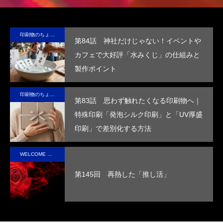
テ
材、
包装
保
の“ら
る
ブ
LIMEX。
の付
冷・
し
品
印刷物のちょっと深い〜話
第84話 神社だけじゃない！イベントや
な
日本の技
加価
防水
さ”を
装
カフェで大好評「水みくじ」の仕組みと
コ
術で、こ
値を
効果
活か
付
製作ポイント
ッ
の星の未
高め
を付
した
価
ー
来を変え
ま
与
デザ
を
印刷物のちょっと深い〜話
ていけ
す。
し、
イン
め
第83話 思わず触れたくなる印刷物へ｜
る。
高い
で、
す
特殊印刷「発泡シルク印刷」と「UV厚盛
断熱
手に
印刷」で差別化する方法
性を
取っ
実現
た人
WELCOME STAFF ROOM
させ
の心
第145回 再熱した「推し活」
まし
に残
た。
るオ
リジ
ナル