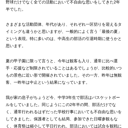
野球だけでなく全ての活動において不自由な思いをしてきた2年
半でした。
さまざまな活動団体、年代があり、それぞれ一区切りを迎えるタ
イミングも違うかと思いますが、一般的によく言う「最後の夏」
という表現。特に多いのは、中高生の部活の引退時期に使うかと
第53回青年経営者全国交流会 in 香川で
我が家の脱プラ生活
思います。
「選ばれる企業の条件」を学んできまし
た！
2025.12.04
2023.05.25
夏の甲子園に限って言うと、今年は観客も入り、通常に比べ選
手・応援など制限されていることはあるでしょうが、比較的いつ
もの景色に近い形で開催されていました。その一方、昨年は無観
客、一昨年は中止という結果になっています。
我が家の息子がちょうど今、中学3年生で部活はバスケットボー
ルをしていました。同じようにこの2年半の間、部活だけでな
く、通常行われるはずだった学校行事においても不自由な思いを
してきました。保護者としても結局、参加できた日曜参観もな
く、体育祭は縮小して平日行われ、部活においては試合を観戦に