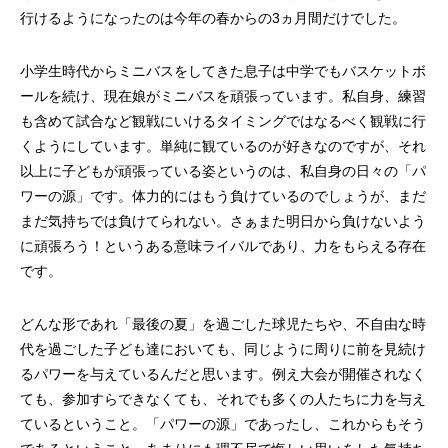
第4回 色の話をしますが何か…
第3回 色上質紙の
行けるようになったのは今年の春からの3ヵ月間だけでした。
2015.04.10
2015.03.13
小学生時代からミニバスをしてきた息子は中学でもバスケットボ
ールを続け、現在娘がミニバスを頑張っています。私自身、練習
も含めて試合など観戦にいけるタイミングではなるべく観戦に行
くようにしています。単純に観ているのが好きなのですが、それ
以上に子どもが頑張っている姿というのは、私自身の日々の「パ
ワーの源」です。体力的にはもう負けているのでしょうが、まだ
まだ気持ちでは負けてられない。さぁまた明日から負けないよう
に頑張ろう！というある意味ライバルであり、力をもらえる存在
です。
どんな形であれ「最後の夏」を過ごした球児たちや、不自由な時
代を過ごした子ども達においても、同じように周りに前を見続け
るパワーを与えているんだと思います。例え大会が開催されなく
ても、参加すらできなくても、それでも多くの人たちに力を与え
ているということ。「パワーの源」であったし、これからもそう