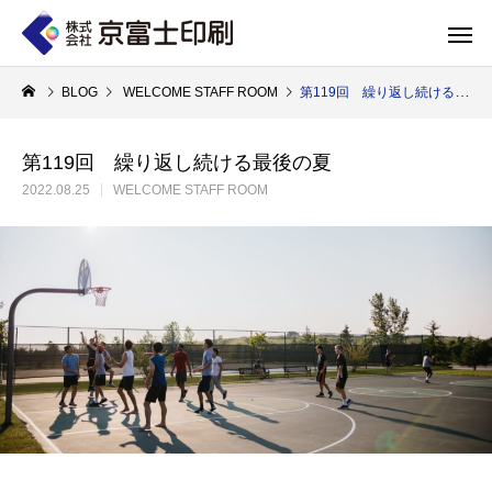
BLOG
WELCOME STAFF ROOM
第119回 繰り返し続ける最後の夏
第119回 繰り返し続ける最後の夏
2022.08.25
WELCOME STAFF ROOM
印刷物のちょっと深い〜話
WELCOME 
エコ製品
第84話 神社だけじゃない！イベントやカ
第83話 思わず触
京富士印刷はクライアントのSDGsを支援し、CSR･環境保護製品のご提