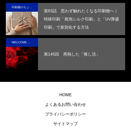
ー
来を変え
ま
与
デザ
を
印刷物のちょっと深い〜話
ていけ
す。
し、
イン
め
第83話 思わず触れたくなる印刷物へ｜
る。
高い
で、
す
特殊印刷「発泡シルク印刷」と「UV厚盛
断熱
手に
印刷」で差別化する方法
性を
取っ
実現
た人
WELCOME STAFF ROOM
させ
の心
第145回 再熱した「推し活」
まし
に残
た。
るオ
リジ
ナル
グッ
HOME
ズを
よくあるお問い合わせ
制作
プライバシーポリシー
しま
す。
サイトマップ