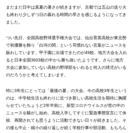
案をしています。
フェで大好評「水みくじ」の仕組みと製作
殊印刷「発泡シルク
まだまだ日中は真夏の暑さが続きますが、京都では五山の送り火
ポイント
刷」で差別化する方
2026.08.01
2026.07.01
も終わり少しずつ日の暮れる時間の早さを感じるようになってき
ました。
つい先日、全国高校野球選手権大会では、仙台育英高校が東北勢
で初優勝を飾り「白河の関」という耳慣れない言葉がニュースを
賑わしています。甲子園に出場できたのが49校。地方大会を入れ
ると日本全国3603校の中から勝ち抜いたようです。さらに地方
大会に参加していない高校の野球部をいれると何人の球児がいる
のだろうかと考えてしまいます。
第145回 再熱した「推し活」
第144回 サブスク
特に3年生にとっては「最後の夏」の大会。今の高校3年生という
のは、中学校生活も終わりに近づき新しい高校生活を期待に胸躍
2026.06.15
2026.04.15
らせていたちょうど2年半前に、新型コロナウイルスが世の中の
ニュースを騒がし始め、高校入学してすぐに緊急事態宣言にて休
校、再開されても思うように活動できない日々が続きました。そ
の後も中止・縮小の繰り返しが続く学校行事や部活動、もちろん