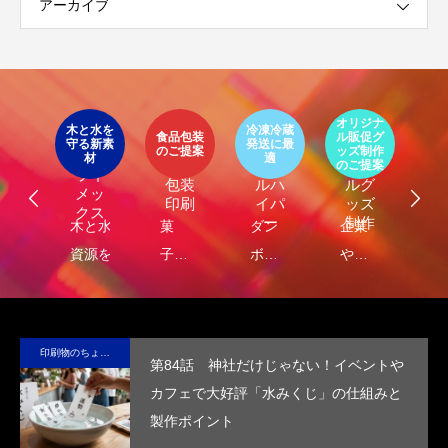
アーカイブ
イ
ア
オリジナ
環
ト
木と水を
冷凍冷蔵
パッ
食品包装
ル販促グ
エ
守る新素
発送に最
器
エコ
オリ
ージ
のご提案
ッズ制作
ケ
LIMEX
材
適
オ
食品
クー
ジナ
のご提案
ご
ライ
ジ
包装
ルハ
ルグ
メッ
ナ
印刷
イパ
ッズ
クス
・
ー
制作
し
木と水の
菓
ダン
企業
環
コ
れ
資源を守
子・
ボー
や商
包
容
）
サ
る新素
食品
ルに
品
に
テ
材、
包装
保
の“ら
る
ブ
LIMEX。
の付
冷・
し
品
印刷物のちょっと深い〜話
第84話 神社だけじゃない！イベントや
な
日本の技
加価
防水
さ”を
装
カフェで大好評「水みくじ」の仕組みと
コ
術で、こ
値を
効果
活か
付
製作ポイント
ッ
の星の未
高め
を付
した
価