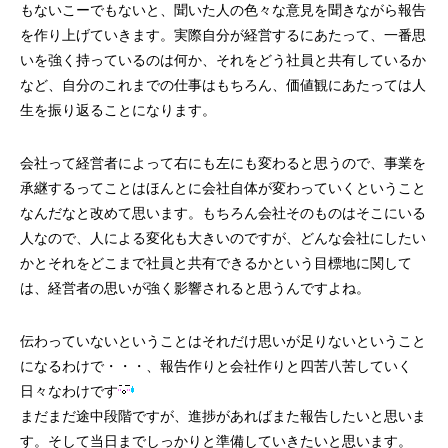
もないこーでもないと、聞いた人の色々な意見を聞きながら報告
を作り上げていきます。実際自分が経営するにあたって、一番思
いを強く持っているのは何か、それをどう社員と共有しているか
など、自分のこれまでの仕事はもちろん、価値観にあたっては人
生を振り返ることになります。
第53回青年経営者全国交流会 in 香川で
我が家の脱プラ生活
会社って経営者によって右にも左にも変わると思うので、事業を
「選ばれる企業の条件」を学んできまし
承継するってことはほんとに会社自体が変わっていくということ
た！
2025.12.04
2023.05.25
なんだなと改めて思います。もちろん会社そのものはそこにいる
人なので、人による変化も大きいのですが、どんな会社にしたい
かとそれをどこまで社員と共有できるかという目標地に関して
は、経営者の思いが強く影響されると思うんですよね。
伝わっていないということはそれだけ思いが足りないということ
になるわけで・・・、報告作りと会社作りと四苦八苦していく
日々なわけです
まだまだ途中段階ですが、進捗があればまた報告したいと思いま
す。そして当日までしっかりと準備していきたいと思います。