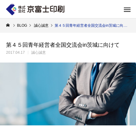
BLOG
誠心誠意
第４５回青年経営者全国交流会in茨城に向けて
第４５回青年経営者全国交流会in茨城に向けて
2017.04.17
誠心誠意
印刷物のちょっと深い〜話
WELCOME 
エコ製品
第84話 神社だけじゃない！イベントやカ
第83話 思わず触
京富士印刷はクライアントのSDGsを支援し、CSR･環境保護製品のご提