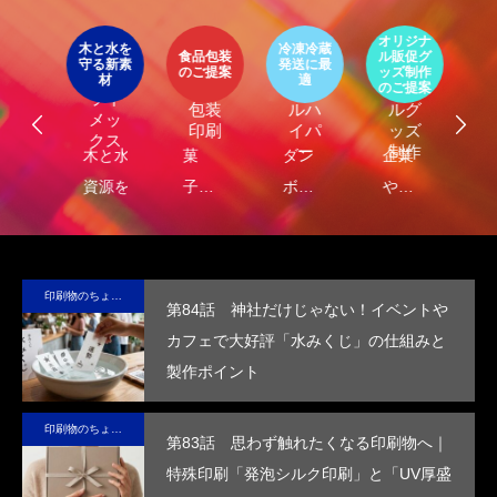
イ
ア
オリジナ
環
ト
木と水を
冷凍冷蔵
パッ
食品包装
ル販促グ
エ
守る新素
発送に最
器
エコ
オリ
ージ
のご提案
ッズ制作
ケ
LIMEX
材
適
オ
食品
クー
ジナ
のご提案
ご
ライ
ジ
包装
ルハ
ルグ
メッ
ナ
印刷
イパ
ッズ
クス
・
ー
制作
し
木と水の
菓
ダン
企業
環
コ
れ
資源を守
子・
ボー
や商
包
容
）
サ
る新素
食品
ルに
品
に
テ
材、
包装
保
の“ら
る
ブ
LIMEX。
の付
冷・
し
品
印刷物のちょっと深い〜話
第84話 神社だけじゃない！イベントや
な
日本の技
加価
防水
さ”を
装
カフェで大好評「水みくじ」の仕組みと
コ
術で、こ
値を
効果
活か
付
製作ポイント
ッ
の星の未
高め
を付
した
価
ー
来を変え
ま
与
デザ
を
印刷物のちょっと深い〜話
ていけ
す。
し、
イン
め
第83話 思わず触れたくなる印刷物へ｜
る。
高い
で、
す
特殊印刷「発泡シルク印刷」と「UV厚盛
断熱
手に