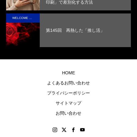
印刷」で差別化する方法
性を
取っ
実現
た人
WELCOME STAFF ROOM
させ
の心
第145回 再熱した「推し活」
まし
に残
た。
るオ
リジ
ナル
グッ
HOME
ズを
よくあるお問い合わせ
制作
プライバシーポリシー
しま
す。
サイトマップ
お問い合わせ