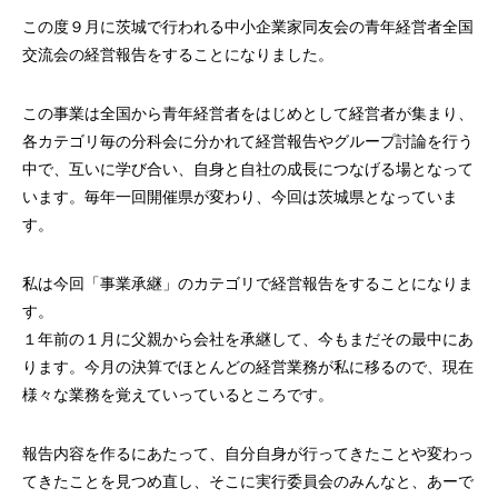
案をしています。
フェで大好評「水みくじ」の仕組みと製作
殊印刷「発泡シルク
この度９月に茨城で行われる中小企業家同友会の青年経営者全国
ポイント
刷」で差別化する方
2026.08.01
2026.07.01
交流会の経営報告をすることになりました。
この事業は全国から青年経営者をはじめとして経営者が集まり、
各カテゴリ毎の分科会に分かれて経営報告やグループ討論を行う
中で、互いに学び合い、自身と自社の成長につなげる場となって
います。毎年一回開催県が変わり、今回は茨城県となっていま
す。
私は今回「事業承継」のカテゴリで経営報告をすることになりま
す。
第145回 再熱した「推し活」
第144回 サブスク
１年前の１月に父親から会社を承継して、今もまだその最中にあ
ります。今月の決算でほとんどの経営業務が私に移るので、現在
2026.06.15
2026.04.15
様々な業務を覚えていっているところです。
報告内容を作るにあたって、自分自身が行ってきたことや変わっ
てきたことを見つめ直し、そこに実行委員会のみんなと、あーで