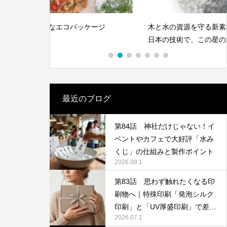
S対策にも
体”です｜オリジナルラベル水の活用アイ
デア
2026.05.01
ッケージ
木と水の資源を守る新素材、LIMEX。
日本の技術で、この星の未来を変えていけ
る。
最近のブログ
第84話 神社だけじゃない！イ
ベントやカフェで大好評「水み
第142回 鳥取砂丘
くじ」の仕組みと製作ポイント
2026.08.1
2025.12.24
第83話 思わず触れたくなる印
刷物へ｜特殊印刷「発泡シルク
印刷」と「UV厚盛印刷」で差別
2026.07.1
化する方法