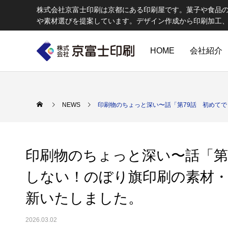
株式会社京富士印刷は京都にある印刷屋です。菓子や食品
や素材選びを提案しています。デザイン作成から印刷加工
HOME
会社紹介
印刷物のちょっと深い〜話
W
NEWS
印刷物のちょっと深い〜話「第79話 初めて
印刷物のちょっと深い〜話「第
しない！のぼり旗印刷の素材
新いたしました。
エコ製品
第84話 神社だけじゃない！イベントやカ
第83話
京富士印刷はクライアントのSDGsを支援し、CSR･環境保護製品の
2026.03.02