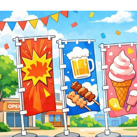
案をしています。
フェで大好評「水みくじ」の仕組みと製作
殊印刷「
ポイント
刷」で差
2026.08.01
2026.07.0
創業時より長年出
りのノウハウを駆
第145回 再熱した「推し活」
第144
2026.06.15
2026.04.1