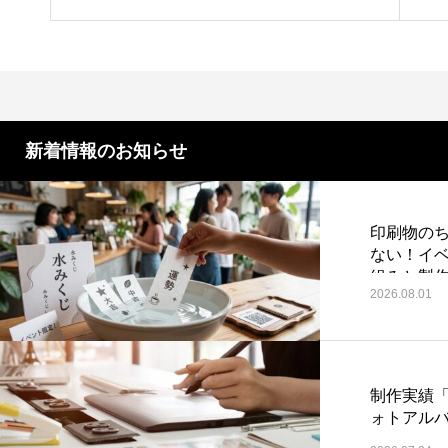
第4回 色の話をしますが何か…
第3回 
を
2015.04.10
2015.03.1
新着情報のお知らせ
印刷物のち
ない！イ
組みと製
2026.08.01
制作実績
ォトアル