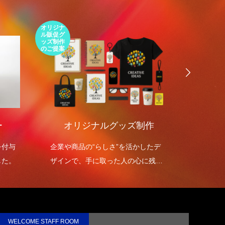
オリジナ
環境包装
ル販促グ
エコパッ
ッズ制作
ケージの
のご提案
ご提案
ー
オリジナルグッズ制作
環境
を付与
企業や商品の“らしさ”を活かしたデ
環境包
した。
ザインで、手に取った人の心に残る
を高め
オリジナルグッズを制作します。
WELCOME STAFF ROOM