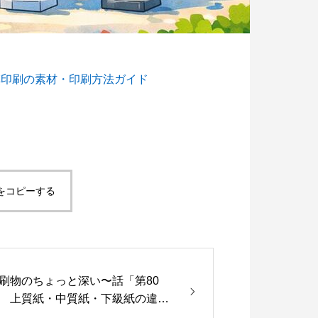
旗印刷の素材・印刷方法ガイド
脱プラ生活
世のため人のため「ソーシャル企
度 S認証」を取得！
5
2021.11.18
をコピーする
刷物のちょっと深い〜話「第80
 上質紙・中質紙・下級紙の違い
は？印刷用途別の選び方を解説」