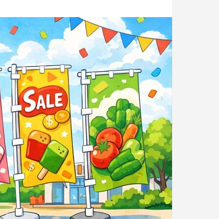
発泡シルク印刷」と「UV厚盛印
食店の集客力アップ！販促・SN
別化する方法
効果的◎
1
2026.06.01
版物を手掛けてきた本づく
おしゃれでサステナブルなエコパ
使してご提案します。
回 サブスクの入会・退会
第143回 だまし絵って？
5
2026.02.16