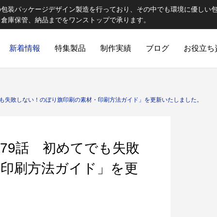
の包装パッケージデザイン製造を行っており、その中でも環境に優しい
、倉庫保管、納品までをワンストップで承ります。
新着情報
特集製品
制作実績
ブログ
お役立ち
ELCOME STAFF ROOM
誠心誠意
でも失敗しない！のぼり旗印刷の素材・印刷方法ガイド」を更新いたしました。
79話 初めてでも失敗
・印刷方法ガイド」を更
出版製品
 思わず触れたくなる印刷物へ｜特
第82話 オリジナルランチョン
ご提
出版印刷物（書籍、雑誌、参考書など）