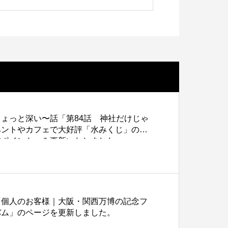
色上質紙の話をしますが何か…
第2回 紙の話をしますが何か…
更新いたしました。
3
2015.02.01
ょっと深い〜話「第84話 神社だけじゃ
ベントやカフェで大好評「水みくじ」の仕
作ポイント」を更新いたしました。
「個人のお客様｜大阪・関西万博の記念フ
バム」のページを更新しました。