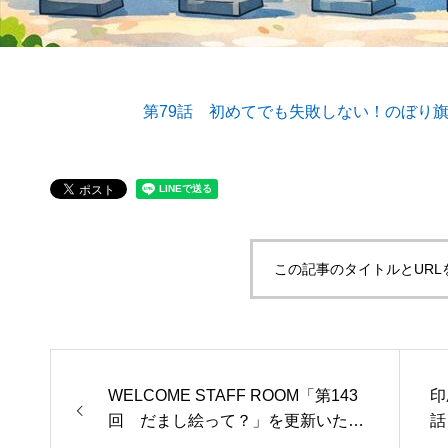
第79話 初めてでも失敗しない！のぼり
第53回青年経営者全国交流会 in 香川で
我が家の
「選ばれる企業の条件」を学んできまし
た！
2025.12.04
2023.05.2
この記事のタイトルとURL
WELCOME STAFF ROOM「第143
印
回 だまし絵って？」を更新いたし
話
ました。
と