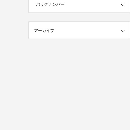
第1回 印刷の工程について話しますが何
バックナンバー
か…
2015.01.18
アーカイブ