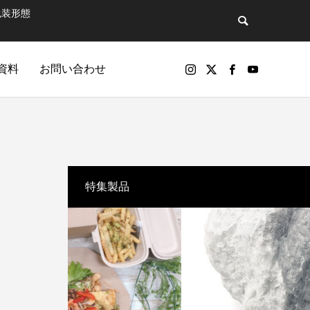
包装形態
資料
お問い合わせ
バックナンバー
特集製品
包装製品
マットで飲
第81話 そのペットボトル、実は“広告媒
パッケージ印刷物や包装資材の製品（紙器、軟包装）