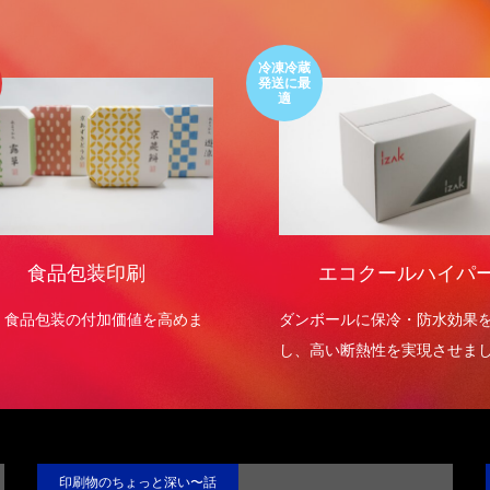
冷凍冷蔵
発送に最
適
食品包装印刷
エコクールハイパ
・食品包装の付加価値を高めま
ダンボールに保冷・防水効果
し、高い断熱性を実現させま
印刷物のちょっと深い〜話