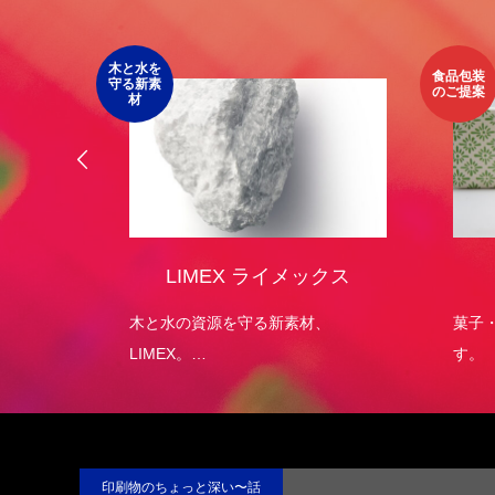
木と水を
食品包装
守る新素
のご提案
材
オリジ
LIMEX ライメックス
）
エコパッ
木と水の資源を守る新素材、
菓子
LIMEX。
す。
日本の技術で、この星の未来を変え
ていける。
印刷物のちょっと深い〜話