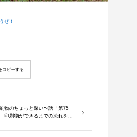
こうぜ！
脱プラ生活
世のため人のため「ソーシャル企
度 S認証」を取得！
5
2021.11.18
をコピーする
刷物のちょっと深い〜話「第75
 印刷物ができるまでの流れを解
｜4つの工程でわかる印刷の仕組
」を更新いたしました。