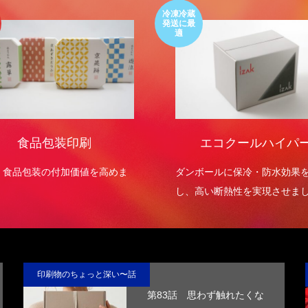
冷凍冷蔵
発送に最
適
食品包装印刷
エコクールハイパ
・食品包装の付加価値を高めま
ダンボールに保冷・防水効果
し、高い断熱性を実現させま
印刷物のちょっと深い〜話
第83話 思わず触れたくな