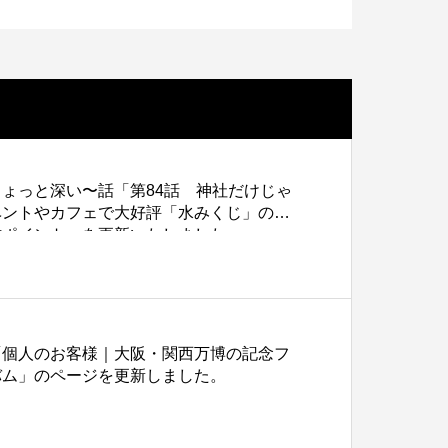
色上質紙の話をしますが何か…
第2回 紙の話をしますが何か…
3
2015.02.01
ょっと深い〜話「第84話 神社だけじゃ
ベントやカフェで大好評「水みくじ」の仕
作ポイント」を更新いたしました。
「個人のお客様｜大阪・関西万博の記念フ
バム」のページを更新しました。