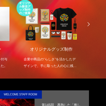
オリジナ
環境包装
ル販促グ
エコパッ
ッズ制作
ケージの
のご提案
ご提案
ー
オリジナルグッズ制作
環境
を付与
企業や商品の“らしさ”を活かしたデ
環境包
した。
ザインで、手に取った人の心に残る
を高め
オリジナルグッズを制作します。
WELCOME STAFF ROOM
第145回 再熱した「推し