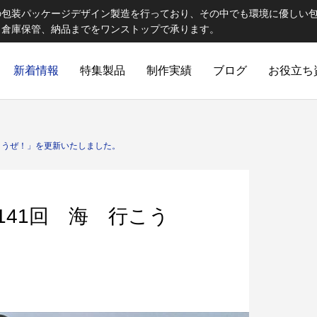
の包装パッケージデザイン製造を行っており、その中でも環境に優しい
、倉庫保管、納品までをワンストップで承ります。
新着情報
特集製品
制作実績
ブログ
お役立ち
ELCOME STAFF ROOM
誠心誠意
海 行こうぜ！」を更新いたしました。
「第141回 海 行こう
出版製品
 思わず触れたくなる印刷物へ｜特
第82話 オリジナルランチョン
ご提
出版印刷物（書籍、雑誌、参考書など）