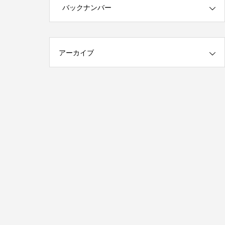
第1回 印刷の工程について話しますが何
バックナンバー
か…
2015.01.18
アーカイブ