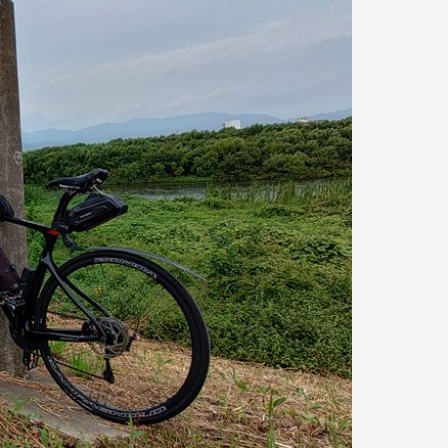
発泡シルク印刷」と「UV厚盛印
食店の集客力アップ！販促・SN
別化する方法
効果的◎
1
2026.06.01
版物を手掛けてきた本づく
おしゃれでサステナブルなエコパ
使してご提案します。
回 サブスクの入会・退会
第143回 だまし絵って？
5
2026.02.16