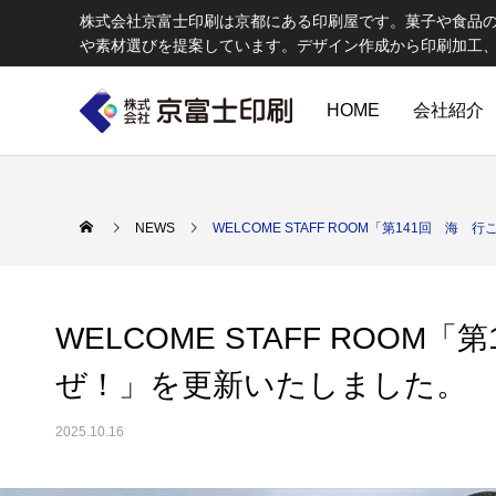
株式会社京富士印刷は京都にある印刷屋です。菓子や食品
や素材選びを提案しています。デザイン作成から印刷加工
HOME
会社紹介
印刷物のちょっと深い〜話
W
NEWS
WELCOME STAFF ROOM「第141回 
WELCOME STAFF ROOM
ぜ！」を更新いたしました。
2025.10.16
エコ製品
第84話 神社だけじゃない！イベントやカ
第83話
京富士印刷はクライアントのSDGsを支援し、CSR･環境保護製品の