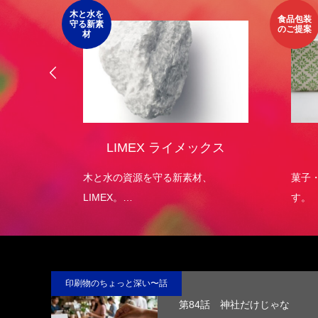
木と水を
食品包装
守る新素
のご提案
材
オリジ
LIMEX ライメックス
）
エコパッ
木と水の資源を守る新素材、
菓子
LIMEX。
す。
日本の技術で、この星の未来を変え
ていける。
印刷物のちょっと深い〜話
第84話 神社だけじゃな