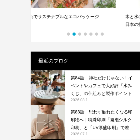
S対策にも
体”です｜オリジナルラベル水の活用アイ
デア
2026.05.01
ッケージ
木と水の資源を守る新素材、LIMEX。
日本の技術で、この星の未来を変えていけ
る。
最近のブログ
第84話 神社だけじゃない！イ
ベントやカフェで大好評「水み
第142回 鳥取砂丘
くじ」の仕組みと製作ポイント
2026.08.1
2025.12.24
第83話 思わず触れたくなる印
刷物へ｜特殊印刷「発泡シルク
印刷」と「UV厚盛印刷」で差別
2026.07.1
化する方法