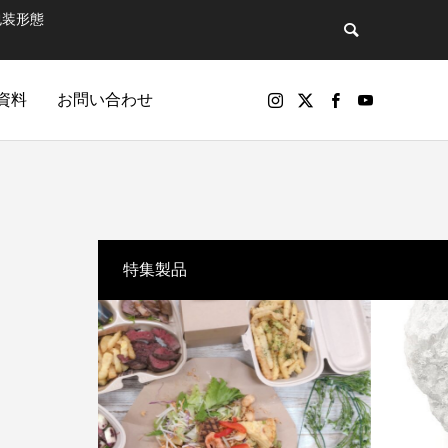
包装形態
資料
お問い合わせ
バックナンバー
特集製品
包装製品
マットで飲
第81話 そのペットボトル、実は“広告媒
パッケージ印刷物や包装資材の製品（紙器、軟包装）