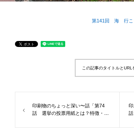
第141回 海 行
第53回青年経営者全国交流会 in 香川で
我が家の
「選ばれる企業の条件」を学んできまし
た！
2025.12.04
2023.05.2
この記事のタイトルとURL
印刷物のちょっと深い〜話「第74
印
話 選挙の投票用紙とは？特徴・紙
話
質・印刷の仕組みを徹底解説」を更
説
新いたしました。
み