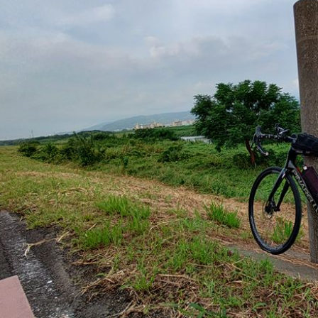
案をしています。
フェで大好評「水みくじ」の仕組みと製作
殊印刷「
ポイント
刷」で差
2026.08.01
2026.07.0
創業時より長年出
りのノウハウを駆
第145回 再熱した「推し活」
第144
2026.06.15
2026.04.1