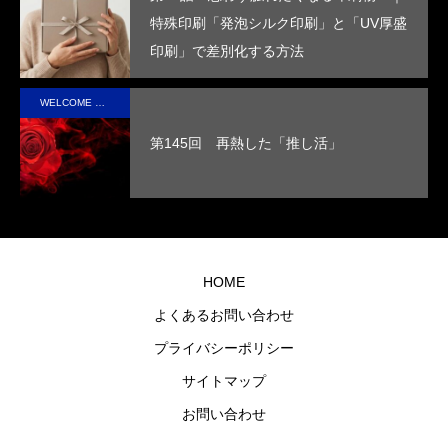
る。
高い
で、
す
特殊印刷「発泡シルク印刷」と「UV厚盛
断熱
手に
印刷」で差別化する方法
性を
取っ
実現
た人
WELCOME STAFF ROOM
させ
の心
第145回 再熱した「推し活」
まし
に残
た。
るオ
リジ
ナル
グッ
HOME
ズを
よくあるお問い合わせ
制作
プライバシーポリシー
しま
す。
サイトマップ
お問い合わせ