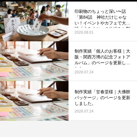
印刷物のちょっと深い〜話
「第84話 神社だけじゃな
い！イベントやカフェで大好
評「水みくじ」の仕組みと製
2026.08.01
作ポイント」を更新いたしま
した。
第53回青年経営者全国交流会 in 香川で
我が家の脱プラ生活
制作実績「個人のお客様｜大
「選ばれる企業の条件」を学んできまし
阪・関西万博の記念フォトア
た！
2025.12.04
2023.05.25
ルバム」のページを更新しま
した。
2026.07.24
制作実績「甘春堂様｜大佛餅
パッケージ」のページを更新
しました。
2026.07.24