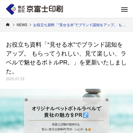
NEWS
お役立ち資料「“見せる水”でブランド認知をアップ。 もらってうれしい、見て楽しい、ラベルで魅せるボトルPR。」を更新いたしました。
お役立ち資料「“見せる水”でブランド認知を
アップ。 もらってうれしい、見て楽しい、ラ
印刷物のちょっと深い〜話
WELCOME 
ベルで魅せるボトルPR。」を更新いたしまし
た。
2025.07.23
エコ製品
第84話 神社だけじゃない！イベントやカ
第83話 思わず触
京富士印刷はクライアントのSDGsを支援し、CSR･環境保護製品のご提