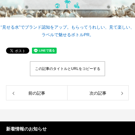
案をしています。
フェで大好評「水みくじ」の仕組みと製作
殊印刷「発泡シルク
ポイント
刷」で差別化する方
2026.08.01
2026.07.01
“見せる水”でブランド認知をアップ。もらってうれしい、見て楽しい、
ラベルで魅せるボトルPR。
この記事のタイトルとURLをコピーする
第145回 再熱した「推し活」
第144回 サブスク
前の記事
次の記事
2026.06.15
2026.04.15
新着情報のお知らせ