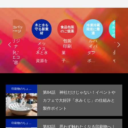
第4回 色の話をしますが何か…
第3回 色上質紙の
イ
2015.04.10
2015.03.13
ア
オリジナ
環
ト
木と水を
冷凍冷蔵
パッ
食品包装
ル販促グ
エ
守る新素
発送に最
器
エコ
オリ
ージ
のご提案
ッズ制作
ケ
LIMEX
材
適
オ
食品
クー
ジナ
のご提案
ご
ライ
ジ
包装
ルハ
ルグ
メッ
ナ
印刷
イパ
ッズ
クス
・
ー
制作
し
木と水の
菓
ダン
企業
環
コ
れ
資源を守
子・
ボー
や商
包
容
）
サ
る新素
食品
ルに
品
に
テ
材、
包装
保
の“ら
る
ブ
LIMEX。
の付
冷・
し
品
印刷物のちょっと深い〜話
第84話 神社だけじゃない！イベントや
な
日本の技
加価
防水
さ”を
装
カフェで大好評「水みくじ」の仕組みと
コ
術で、こ
値を
効果
活か
付
製作ポイント
ッ
の星の未
高め
を付
した
価
ー
来を変え
ま
与
デザ
を
印刷物のちょっと深い〜話
ていけ
す。
し、
イン
め
第83話 思わず触れたくなる印刷物へ｜