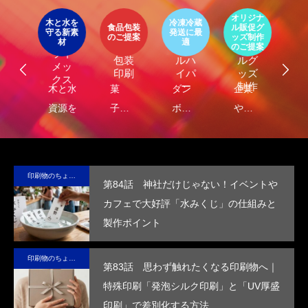
第4回 色の話をしますが何か…
第3回 色上質紙の
ア
オリジナ
環
ト
木と水を
冷凍冷蔵
パッ
食品包装
ル販促グ
エ
守る新素
発送に最
器
エコ
オリ
ージ
のご提案
ッズ制作
ケ
LIMEX
材
適
2015.04.10
2015.03.13
オ
食品
クー
ジナ
のご提案
ご
ライ
ジ
包装
ルハ
ルグ
メッ
ナ
印刷
イパ
ッズ
クス
・
ー
制作
し
木と水の
菓
ダン
企業
環
コ
れ
資源を守
子・
ボー
や商
包
容
）
サ
る新素
食品
ルに
品
に
テ
材、
包装
保
の“ら
る
ブ
LIMEX。
の付
冷・
し
品
印刷物のちょっと深い〜話
第84話 神社だけじゃない！イベントや
な
日本の技
加価
防水
さ”を
装
カフェで大好評「水みくじ」の仕組みと
コ
術で、こ
値を
効果
活か
付
製作ポイント
ッ
の星の未
高め
を付
した
価
ー
来を変え
ま
与
デザ
を
印刷物のちょっと深い〜話
ていけ
す。
し、
イン
め
第83話 思わず触れたくなる印刷物へ｜
る。
高い
で、
す
特殊印刷「発泡シルク印刷」と「UV厚盛
断熱
手に
印刷」で差別化する方法