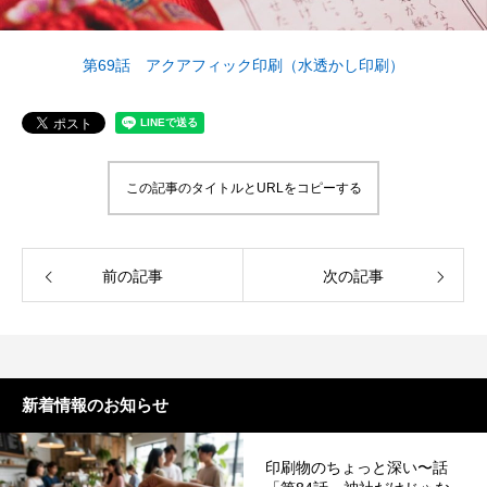
案をしています。
フェで大好評「水みくじ」の仕組みと製作
殊印刷「発泡シルク
ポイント
刷」で差別化する方
2026.08.01
2026.07.01
第69話 アクアフィック印刷（水透かし印刷）
この記事のタイトルとURLをコピーする
前の記事
次の記事
第145回 再熱した「推し活」
第144回 サブスク
2026.06.15
2026.04.15
新着情報のお知らせ
印刷物のちょっと深い〜話