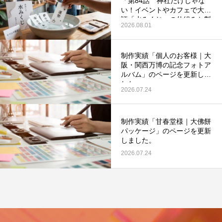
「第84話 神社だけじゃな
い！イベントやカフェで大好
評「水みくじ」の仕組みと製
2026.08.01
作ポイント」を更新いたしま
した。
制作実績「個人のお客様｜大
阪・関西万博の記念フォトア
第53回青年経営者全国交流会 in 香川で
我が家の脱プラ生活
ルバム」のページを更新しま
した。
「選ばれる企業の条件」を学んできまし
2026.07.24
た！
2025.12.04
2023.05.25
制作実績「甘春堂様｜大佛餅
パッケージ」のページを更新
しました。
2026.07.24
イ