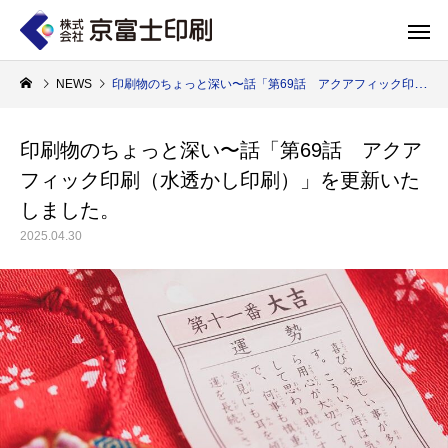
NEWS
印刷物のちょっと深い〜話「第69話 アクアフィック印刷（水透かし印刷）」を更新いたしました。
印刷物のちょっと深い〜話「第69話 アクア
フィック印刷（水透かし印刷）」を更新いた
印刷物のちょっと深い〜話
WELCOME 
しました。
2025.04.30
エコ製品
第84話 神社だけじゃない！イベントやカ
第83話 思わず触
京富士印刷はクライアントのSDGsを支援し、CSR･環境保護製品のご提