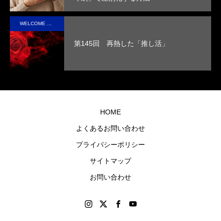
性を
取っ
実現
た人
WELCOME STAFF ROOM
させ
の心
第145回 再熱した「推し活」
まし
に残
た。
るオ
リジ
ナル
グッ
HOME
ズを
よくあるお問い合わせ
制作
プライバシーポリシー
しま
す。
サイトマップ
お問い合わせ