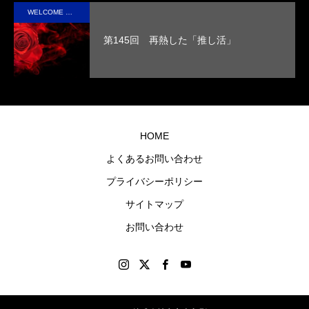
実現
た人
WELCOME STAFF ROOM
させ
の心
第145回 再熱した「推し活」
まし
に残
た。
るオ
リジ
ナル
グッ
HOME
ズを
よくあるお問い合わせ
制作
プライバシーポリシー
しま
す。
サイトマップ
お問い合わせ