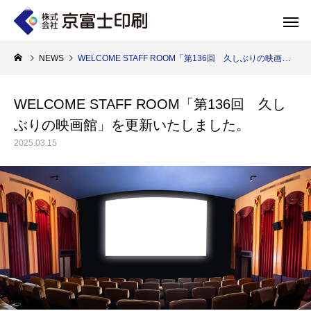
NEWS
WELCOME STAFF ROOM「第136回 久しぶりの映画館」を更新いたしました。
WELCOME STAFF ROOM「第136回 久し
ぶりの映画館」を更新いたしました。
印刷物のちょっと深い〜話
WELCOME 
2025.03.15
エコ製品
第84話 神社だけじゃない！イベントやカ
第83話 思わず触
京富士印刷はクライアントのSDGsを支援し、CSR･環境保護製品のご提