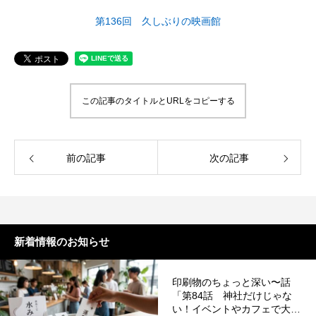
案をしています。
フェで大好評「水みくじ」の仕組みと製作
殊印刷「発泡シルク
第136回 久しぶりの映画館
ポイント
刷」で差別化する方
2026.08.01
2026.07.01
この記事のタイトルとURLをコピーする
前の記事
次の記事
第145回 再熱した「推し活」
第144回 サブスク
新着情報のお知らせ
2026.06.15
2026.04.15
印刷物のちょっと深い〜話
「第84話 神社だけじゃな
い！イベントやカフェで大好