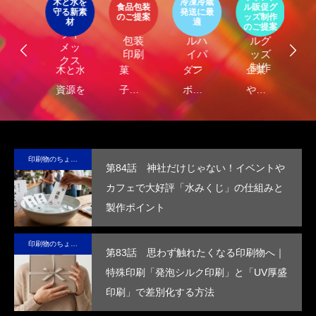
木と水を
冷凍冷蔵
第4回 色の話をしますが何か…
第3回 色上質紙の
パッ
食品包装
ル販促グ
エ
守る新素
発送に最
器
エコ
オリ
ージ
のご提案
ッズ制作
ケ
LIMEX
材
適
オ
食品
クー
ジナ
のご提案
ご
ライ
ジ
包装
ルハ
ルグ
2015.04.10
2015.03.13
メッ
ナ
印刷
イパ
ッズ
クス
・
ー
制作
し
木と水の
菓
ダン
企業
環
コ
れ
資源を守
子・
ボー
や商
包
容
）
サ
る新素
食品
ルに
品
に
テ
材、
包装
保
の“ら
る
ブ
LIMEX。
の付
冷・
し
品
印刷物のちょっと深い〜話
第84話 神社だけじゃない！イベントや
な
日本の技
加価
防水
さ”を
装
カフェで大好評「水みくじ」の仕組みと
コ
術で、こ
値を
効果
活か
付
製作ポイント
ッ
の星の未
高め
を付
した
価
ー
来を変え
ま
与
デザ
を
印刷物のちょっと深い〜話
ていけ
す。
し、
イン
め
第83話 思わず触れたくなる印刷物へ｜
る。
高い
で、
す
特殊印刷「発泡シルク印刷」と「UV厚盛
断熱
手に
印刷」で差別化する方法
性を
取っ