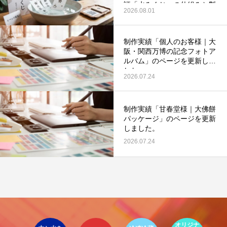
評「水みくじ」の仕組みと製
2026.08.01
作ポイント」を更新いたしま
した。
制作実績「個人のお客様｜大
阪・関西万博の記念フォトア
ルバム」のページを更新しま
した。
第53回青年経営者全国交流会 in 香川で
我が家の脱プラ生活
2026.07.24
「選ばれる企業の条件」を学んできまし
た！
2025.12.04
2023.05.25
制作実績「甘春堂様｜大佛餅
パッケージ」のページを更新
しました。
2026.07.24
イ
ア
オリジナ
環
ト