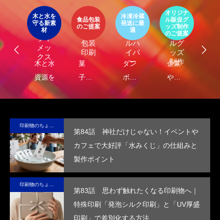
第4回 色の話をしますが何か…
第3回 色上質紙の
ア
オリジナ
環
ト
木と水を
冷凍冷蔵
パッ
食品包装
ル販促グ
エ
守る新素
発送に最
器
エコ
オリ
ージ
のご提案
ッズ制作
ケ
LIMEX
材
適
2015.04.10
2015.03.13
オ
食品
クー
ジナ
のご提案
ご
ライ
ジ
包装
ルハ
ルグ
メッ
ナ
印刷
イパ
ッズ
クス
・
ー
制作
し
木と水の
菓
ダン
企業
環
コ
れ
資源を守
子・
ボー
や商
包
容
）
サ
る新素
食品
ルに
品
に
テ
材、
包装
保
の“ら
る
ブ
LIMEX。
の付
冷・
し
品
印刷物のちょっと深い〜話
第84話 神社だけじゃない！イベントや
な
日本の技
加価
防水
さ”を
装
カフェで大好評「水みくじ」の仕組みと
コ
術で、こ
値を
効果
活か
付
製作ポイント
ッ
の星の未
高め
を付
した
価
ー
来を変え
ま
与
デザ
を
印刷物のちょっと深い〜話
ていけ
す。
し、
イン
め
第83話 思わず触れたくなる印刷物へ｜
る。
高い
で、
す
特殊印刷「発泡シルク印刷」と「UV厚盛
断熱
手に
印刷」で差別化する方法