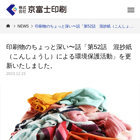
NEWS
印刷物のちょっと深い〜話「第52話 混抄紙（こんしょうし）による環境保護活動」を更新いたしました。
印刷物のちょっと深い〜話「第52話 混抄紙
（こんしょうし）による環境保護活動」を更
印刷物のちょっと深い〜話
WELCOME 
新いたしました。
2023.12.15
エコ製品
第84話 神社だけじゃない！イベントやカ
第83話 思わず触
京富士印刷はクライアントのSDGsを支援し、CSR･環境保護製品のご提