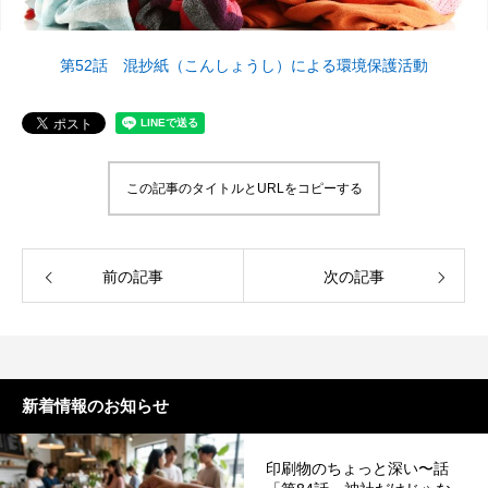
案をしています。
フェで大好評「水みくじ」の仕組みと製作
殊印刷「発泡シルク
ポイント
刷」で差別化する方
2026.08.01
2026.07.01
第52話 混抄紙（こんしょうし）による環境保護活動
この記事のタイトルとURLをコピーする
前の記事
次の記事
第145回 再熱した「推し活」
第144回 サブスク
2026.06.15
2026.04.15
新着情報のお知らせ
印刷物のちょっと深い〜話