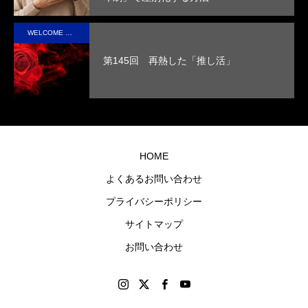
性を
取っ
実現
た人
WELCOME STAFF ROOM
させ
の心
第145回 再熱した「推し活」
まし
に残
た。
るオ
リジ
ナル
グッ
HOME
ズを
よくあるお問い合わせ
制作
プライバシーポリシー
しま
す。
サイトマップ
お問い合わせ