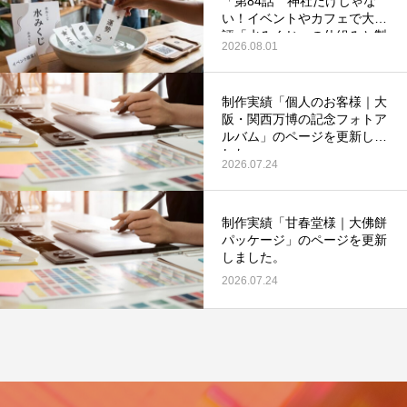
「第84話 神社だけじゃな
い！イベントやカフェで大好
評「水みくじ」の仕組みと製
2026.08.01
作ポイント」を更新いたしま
した。
制作実績「個人のお客様｜大
阪・関西万博の記念フォトア
第53回青年経営者全国交流会 in 香川で
我が家の脱プラ生活
ルバム」のページを更新しま
した。
「選ばれる企業の条件」を学んできまし
2026.07.24
た！
2025.12.04
2023.05.25
制作実績「甘春堂様｜大佛餅
パッケージ」のページを更新
しました。
2026.07.24
イ