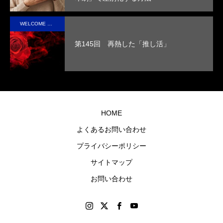
性を
取っ
実現
た人
WELCOME STAFF ROOM
させ
の心
第145回 再熱した「推し活」
まし
に残
た。
るオ
リジ
ナル
グッ
HOME
ズを
よくあるお問い合わせ
制作
プライバシーポリシー
しま
す。
サイトマップ
お問い合わせ