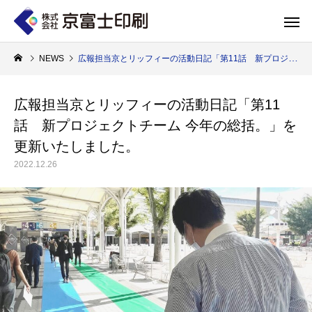
NEWS
広報担当京とリッフィーの活動日記「第11話 新プロジェクトチーム 今年の総括。」を更新いたしました。
広報担当京とリッフィーの活動日記「第11
話 新プロジェクトチーム 今年の総括。」を
印刷物のちょっと深い〜話
WELCOME 
更新いたしました。
2022.12.26
エコ製品
第84話 神社だけじゃない！イベントやカ
第83話 思わず触
京富士印刷はクライアントのSDGsを支援し、CSR･環境保護製品のご提