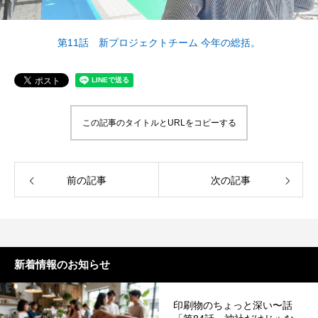
案をしています。
フェで大好評「水みくじ」の仕組みと製作
殊印刷「発泡シルク
ポイント
刷」で差別化する方
2026.08.01
2026.07.01
第11話 新プロジェクトチーム 今年の総括。
この記事のタイトルとURLをコピーする
前の記事
次の記事
第145回 再熱した「推し活」
第144回 サブスク
2026.06.15
2026.04.15
新着情報のお知らせ
印刷物のちょっと深い〜話