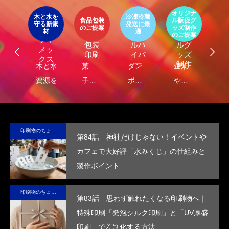
第4回 色の話をしますが何か…
第3回 色上質紙の
ア
オリジナ
環
ト
木と水を
冷凍冷蔵
パッ
食品包装
ル販促グ
エ
守る新素
発送に最
器
エコ
オリ
ージ
のご提案
ッズ制作
ケ
LIMEX
材
適
2015.04.10
2015.03.13
オ
食品
クー
ジナ
のご提案
ご
ライ
ジ
包装
ルハ
ルグ
メッ
ナ
印刷
イパ
ッズ
クス
・
ー
制作
し
木と水の
菓
ダン
企業
環
コ
れ
資源を守
子・
ボー
や商
包
容
）
サ
る新素
食品
ルに
品
に
テ
材、
包装
保
の“ら
る
ブ
LIMEX。
の付
冷・
し
品
印刷物のちょっと深い〜話
第84話 神社だけじゃない！イベントや
な
日本の技
加価
防水
さ”を
装
カフェで大好評「水みくじ」の仕組みと
コ
術で、こ
値を
効果
活か
付
製作ポイント
ッ
の星の未
高め
を付
した
価
ー
来を変え
ま
与
デザ
を
印刷物のちょっと深い〜話
ていけ
す。
し、
イン
め
第83話 思わず触れたくなる印刷物へ｜
る。
高い
で、
す
特殊印刷「発泡シルク印刷」と「UV厚盛
断熱
手に
印刷」で差別化する方法