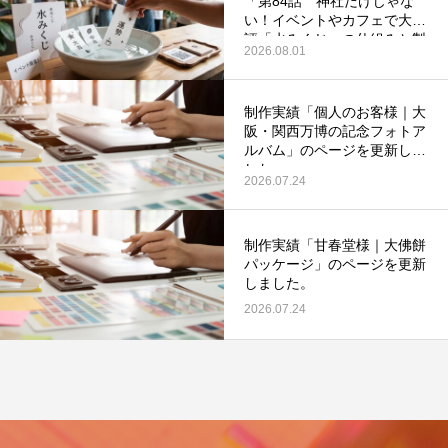
「第84話 神社だけじゃな
い！イベントやカフェで大好
評「水みくじ」の仕組みと製
2026.08.01
作ポイント」を更新いたしま
した。
制作実績「個人のお客様｜大
阪・関西万博の記念フォトア
第53回青年経営者全国交流会 in 香川で
我が家の脱プラ生活
ルバム」のページを更新しま
した。
「選ばれる企業の条件」を学んできまし
2026.07.24
た！
2025.12.04
2023.05.25
制作実績「甘春堂様｜大佛餅
パッケージ」のページを更新
しました。
2026.07.24
イ