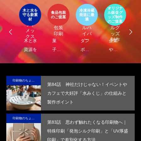
第4回 色の話をしますが何か…
第3回 色上質紙の
ア
オリジナ
環
ト
木と水を
冷凍冷蔵
パッ
食品包装
ル販促グ
エ
守る新素
発送に最
器
エコ
オリ
ージ
のご提案
ッズ制作
ケ
LIMEX
材
適
2015.04.10
2015.03.13
オ
食品
クー
ジナ
のご提案
ご
ライ
ジ
包装
ルハ
ルグ
メッ
ナ
印刷
イパ
ッズ
クス
・
ー
制作
し
木と水の
菓
ダン
企業
環
コ
れ
資源を守
子・
ボー
や商
包
容
）
サ
る新素
食品
ルに
品
に
テ
材、
包装
保
の“ら
る
ブ
LIMEX。
の付
冷・
し
品
印刷物のちょっと深い〜話
第84話 神社だけじゃない！イベントや
な
日本の技
加価
防水
さ”を
装
カフェで大好評「水みくじ」の仕組みと
コ
術で、こ
値を
効果
活か
付
製作ポイント
ッ
の星の未
高め
を付
した
価
ー
来を変え
ま
与
デザ
を
印刷物のちょっと深い〜話
ていけ
す。
し、
イン
め
第83話 思わず触れたくなる印刷物へ｜
る。
高い
で、
す
特殊印刷「発泡シルク印刷」と「UV厚盛
断熱
手に
印刷」で差別化する方法