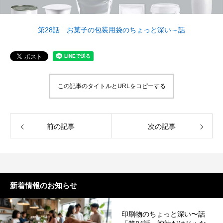
案をしています。
フェで大好評「水みくじ」の仕組みと製作
殊印刷「発泡シルク
ポイント
刷」で差別化する方
2026.08.01
2026.07.01
第28話 お菓子の包装用袋のちょっと深い～話
この記事のタイトルとURLをコピーする
前の記事
次の記事
第145回 再熱した「推し活」
第144回 サブスク
2026.06.15
2026.04.15
新着情報のお知らせ
印刷物のちょっと深い〜話