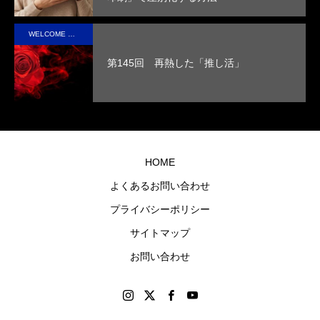
性を
取っ
実現
た人
WELCOME STAFF ROOM
させ
の心
第145回 再熱した「推し活」
まし
に残
た。
るオ
リジ
ナル
グッ
HOME
ズを
よくあるお問い合わせ
制作
プライバシーポリシー
しま
す。
サイトマップ
お問い合わせ