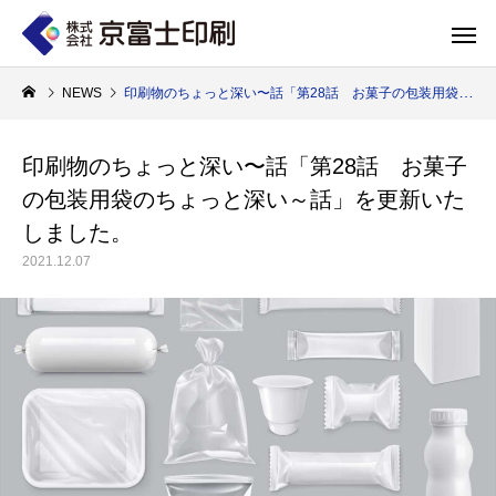
NEWS
印刷物のちょっと深い〜話「第28話 お菓子の包装用袋のちょっと深い～話」を更新いたしました。
印刷物のちょっと深い〜話「第28話 お菓子
の包装用袋のちょっと深い～話」を更新いた
印刷物のちょっと深い〜話
WELCOME 
しました。
2021.12.07
エコ製品
第84話 神社だけじゃない！イベントやカ
第83話 思わず触
京富士印刷はクライアントのSDGsを支援し、CSR･環境保護製品のご提