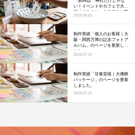
「第84話 神社だけじゃな
い！イベントやカフェで大好
評「水みくじ」の仕組みと製
2026.08.01
作ポイント」を更新いたしま
した。
制作実績「個人のお客様｜大
阪・関西万博の記念フォトア
第53回青年経営者全国交流会 in 香川で
我が家の脱プラ生活
ルバム」のページを更新しま
した。
「選ばれる企業の条件」を学んできまし
2026.07.24
た！
2025.12.04
2023.05.25
制作実績「甘春堂様｜大佛餅
パッケージ」のページを更新
しました。
2026.07.24
イ