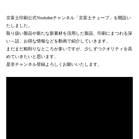
案をしています。
フェで大好評「水みくじ」の仕組みと製作
殊印刷「発泡シルク
ポイント
刷」で差別化する方
2026.08.01
2026.07.01
京富士印刷公式Youtubeチャンネル「京富士チューブ」を開設い
たしました。
取り扱い製品や新たな新素材を活用した製品、印刷にまつわる深
い～話、お得な情報などを動画で紹介していきます。
まだまだ粗削りなところが多いですが、少しずつクオリティを高
めていきたいと思います。
是非チャンネル登録よろしくお願いいたします。
第145回 再熱した「推し活」
第144回 サブスク
2026.06.15
2026.04.15