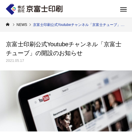
NEWS
京富士印刷公式Youtubeチャンネル「京富士チューブ」の開設のお知らせ
京富士印刷公式Youtubeチャンネル「京富士
チューブ」の開設のお知らせ
印刷物のちょっと深い〜話
WELCOME 
2021.05.17
エコ製品
第84話 神社だけじゃない！イベントやカ
第83話 思わず触
京富士印刷はクライアントのSDGsを支援し、CSR･環境保護製品のご提