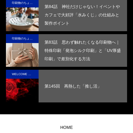
印刷物のちょっと深い〜話
第84話 神社だけじゃない！イベントや
防水
さ”を
装の
ルな
日本の技
カフェで大好評「水みくじ」の仕組みと
効果
活か
付加
エコ
術で、こ
製作ポイント
を付
した
価値
パッ
の星の未
与
デザ
を高
ケー
来を変え
印刷物のちょっと深い〜話
し、
イン
めま
ジ
ていけ
第83話 思わず触れたくなる印刷物へ｜
高い
で、
す。
る。
特殊印刷「発泡シルク印刷」と「UV厚盛
断熱
手に
印刷」で差別化する方法
性を
取っ
実現
た人
WELCOME STAFF ROOM
させ
の心
第145回 再熱した「推し活」
まし
に残
た。
るオ
リジ
ナル
グッ
HOME
ズを