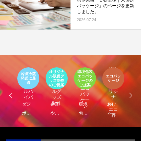
パッケージ」のページを更新
しました。
2026.07.24
テイ
クア
オリジナ
環境包装
ウト
凍冷蔵
木と水を
環境
ル販促グ
エコパッ
エコパッ
食
送に最
守る新素
エコ
オリ
容器
ッズ制作
ケージの
ケージ
の
包装
LIMEX
適
材
クー
ジナ
（オ
のご提案
ご提案
エコ
ライ
ルハ
ルグ
リジ
パッ
メッ
イパ
ッズ
ナ
ケー
クス
ー
制作
ル・
ダン
企業
環境
おし
木と水の
ジ
エコ
ボー
や商
包装
ゃれ
資源を守
容
器）
ルに
品
によ
でサ
る新素
保
の“ら
る食
ステ
材、
冷・
し
品包
ナブ
LIMEX。