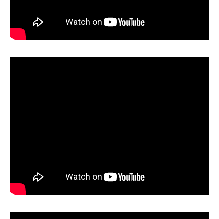
第53回青年経営者全国交流会 in 香川で
我が家の脱プラ生活
「選ばれる企業の条件」を学んできまし
た！
2025.12.04
2023.05.25