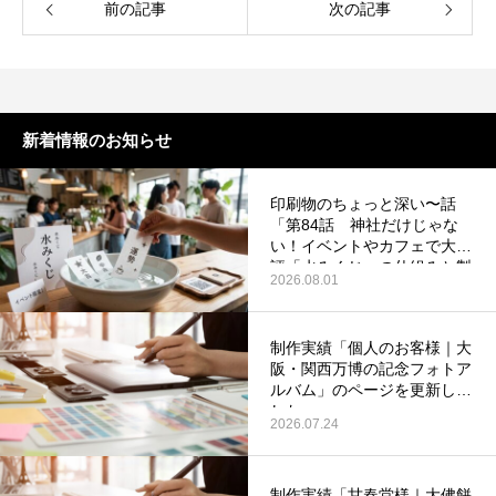
前の記事
次の記事
新着情報のお知らせ
印刷物のちょっと深い〜話
「第84話 神社だけじゃな
い！イベントやカフェで大好
評「水みくじ」の仕組みと製
2026.08.01
作ポイント」を更新いたしま
した。
制作実績「個人のお客様｜大
阪・関西万博の記念フォトア
ルバム」のページを更新しま
した。
2026.07.24
制作実績「甘春堂様｜大佛餅