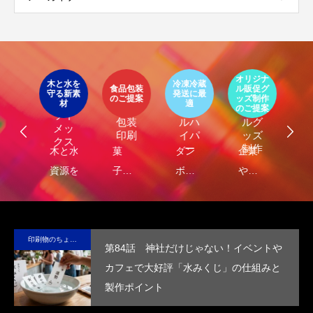
イ
ア
オリジナ
環
ト
木と水を
冷凍冷蔵
パッ
食品包装
ル販促グ
エ
守る新素
発送に最
器
エコ
オリ
ージ
のご提案
ッズ制作
ケ
LIMEX
材
適
オ
食品
クー
ジナ
のご提案
ご
ライ
ジ
包装
ルハ
ルグ
メッ
ナ
印刷
イパ
ッズ
クス
・
ー
制作
し
木と水の
菓
ダン
企業
環
コ
れ
資源を守
子・
ボー
や商
包
容
）
サ
る新素
食品
ルに
品
に
テ
材、
包装
保
の“ら
る
ブ
LIMEX。
の付
冷・
し
品
印刷物のちょっと深い〜話
第84話 神社だけじゃない！イベントや
な
日本の技
加価
防水
さ”を
装
カフェで大好評「水みくじ」の仕組みと
コ
術で、こ
値を
効果
活か
付
製作ポイント
ッ
の星の未
高め
を付
した
価
ー
来を変え
ま
与
デザ
を