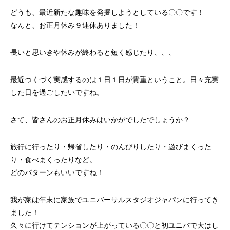
案をしています。
フェで大好評「水みくじ」の仕組みと製作
殊印刷「発泡シルク
どうも、最近新たな趣味を発掘しようとしている〇〇です！
ポイント
刷」で差別化する方
2026.08.01
2026.07.01
なんと、お正月休み９連休ありました！
長いと思いきや休みが終わると短く感じたり、、、
最近つくづく実感するのは１日１日が貴重ということ。日々充実
した日を過ごしたいですね。
さて、皆さんのお正月休みはいかがでしたでしょうか？
第145回 再熱した「推し活」
第144回 サブスク
旅行に行ったり・帰省したり・のんびりしたり・遊びまくった
り・食べまくったりなど。
どのパターンもいいですね！
2026.06.15
2026.04.15
我が家は年末に家族でユニバーサルスタジオジャパンに行ってき
ました！
久々に行けてテンションが上がっている〇〇と初ユニバで大はし