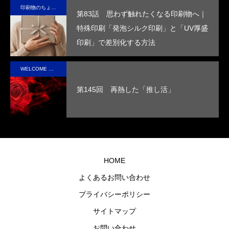
印刷物のちょっと深い〜話
ていけ
す。
し、
イン
め
第83話 思わず触れたくなる印刷物へ｜
る。
高い
で、
す
特殊印刷「発泡シルク印刷」と「UV厚盛
断熱
手に
印刷」で差別化する方法
性を
取っ
実現
た人
WELCOME STAFF ROOM
させ
の心
第145回 再熱した「推し活」
まし
に残
た。
るオ
リジ
ナル
グッ
HOME
ズを
よくあるお問い合わせ
制作
プライバシーポリシー
しま
す。
サイトマップ
お問い合わせ