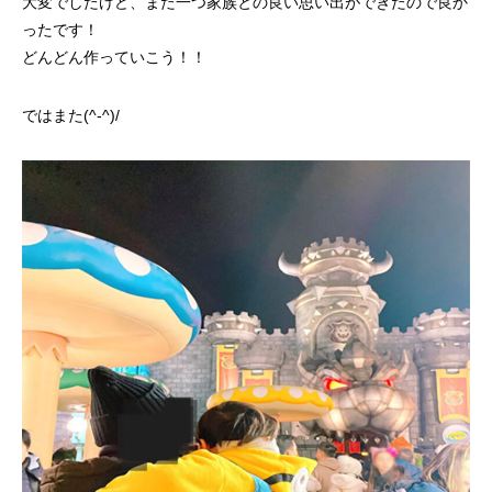
大変でしたけど、また一つ家族との良い思い出ができたので良か
第4回 色の話をしますが何か…
第3回 色上質紙の
ったです！
どんどん作っていこう！！
2015.04.10
2015.03.13
ではまた(^-^)/