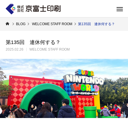
BLOG
WELCOME STAFF ROOM
第135回 連休何する？
第135回 連休何する？
2025.02.26
WELCOME STAFF ROOM
印刷物のちょっと深い〜話
WELCOME 
エコ製品
第84話 神社だけじゃない！イベントやカ
第83話 思わず触
京富士印刷はクライアントのSDGsを支援し、CSR･環境保護製品のご提