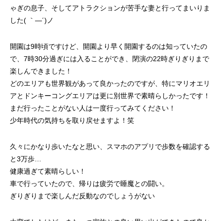
ゃぎの息子、そしてアトラクションが苦手な妻と行ってまいりま
した( ｀―´)ノ
開園は9時頃ですけど、開園より早く開園するのは知っていたの
で、7時30分過ぎには入ることができ、閉演の22時ぎりぎりまで
楽しんできました！
第53回青年経営者全国交流会 in 香川で
我が家の脱プラ生活
どのエリアも世界観があって良かったのですが、特にマリオエリ
「選ばれる企業の条件」を学んできまし
アとドンキーコングエリアは更に別世界で素晴らしかったです！
た！
2025.12.04
2023.05.25
まだ行ったことがない人は一度行ってみてください！
少年時代の気持ちを取り戻せますよ！笑
久々にかなり歩いたなと思い、スマホのアプリで歩数を確認する
と3万歩…
健康過ぎて素晴らしい！
車で行っていたので、帰りは疲労で睡魔との闘い。
ぎりぎりまで楽しんだ反動なのでしょうがない