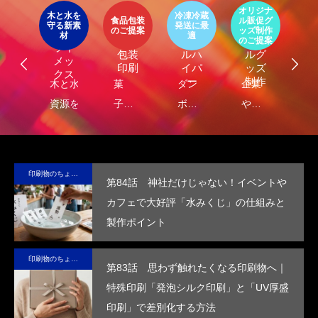
オリジナ
環
ト
木と水を
冷凍冷蔵
パッ
食品包装
ル販促グ
エ
守る新素
発送に最
器
エコ
オリ
ージ
のご提案
ッズ制作
ケ
LIMEX
材
適
オ
食品
クー
ジナ
のご提案
ご
ライ
ジ
包装
ルハ
ルグ
メッ
ナ
印刷
イパ
ッズ
クス
・
ー
制作
し
木と水の
菓
ダン
企業
環
コ
れ
資源を守
子・
ボー
や商
包
容
）
サ
る新素
食品
ルに
品
に
テ
材、
包装
保
の“ら
る
ブ
LIMEX。
の付
冷・
し
品
印刷物のちょっと深い〜話
第84話 神社だけじゃない！イベントや
な
日本の技
加価
防水
さ”を
装
カフェで大好評「水みくじ」の仕組みと
コ
術で、こ
値を
効果
活か
付
製作ポイント
ッ
の星の未
高め
を付
した
価
ー
来を変え
ま
与
デザ
を
印刷物のちょっと深い〜話
ていけ
す。
し、
イン
め
第83話 思わず触れたくなる印刷物へ｜
る。
高い
で、
す
特殊印刷「発泡シルク印刷」と「UV厚盛
断熱
手に
印刷」で差別化する方法