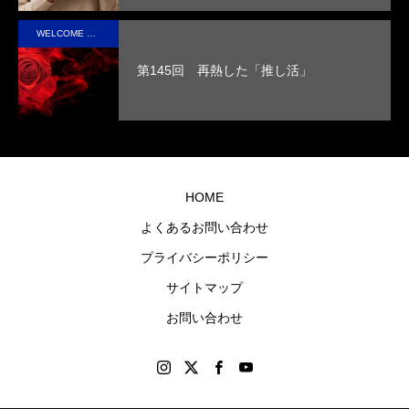
性を
取っ
実現
た人
WELCOME STAFF ROOM
させ
の心
第145回 再熱した「推し活」
まし
に残
た。
るオ
リジ
ナル
グッ
HOME
ズを
よくあるお問い合わせ
制作
プライバシーポリシー
しま
す。
サイトマップ
お問い合わせ