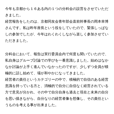
今年も京都から１６ある内の１つの分科会の設営をさせていただ
きました。
経営報告をしたのは、京都同友会青年部会直前幹事長の岡本幸博
さんです。私は昨年座長という役をしていたので、緊張しっぱな
しの参加でしたが、今年はわくわくしながら楽しく参加させてい
第53回青年経営者全国交流会 in 香川で
我が家の脱プラ生活
ただきました。
「選ばれる企業の条件」を学んできまし
た！
2025.12.04
2023.05.25
分科会において、報告は実行委員会内で何度も聞いていたので、
私自身はグループ討論での学びを一番意識しました。始めはなか
なか討論が上手く進んでいなかったのですが、少しずつ全員が積
極的に話し始めて、場が和やかになってきました。
経営者の責任というカテゴリーの中で、積極的で自信のある経営
意識を持っている方と、消極的で自分に自信なく経営されている
方で意見が分かれ、その中で自分自身も過去と現在と未来の自分
を思い描きながら、自分なりの経営者像を想像し、その責任とい
うものを考える事が出来ました。