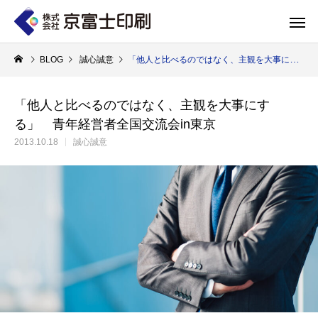
BLOG
誠心誠意
「他人と比べるのではなく、主観を大事にする」 青年経営者全国交流会in東京
「他人と比べるのではなく、主観を大事にす
る」 青年経営者全国交流会in東京
印刷物のちょっと深い〜話
WELCOME 
2013.10.18
誠心誠意
エコ製品
第84話 神社だけじゃない！イベントやカ
第83話 思わず触
京富士印刷はクライアントのSDGsを支援し、CSR･環境保護製品のご提