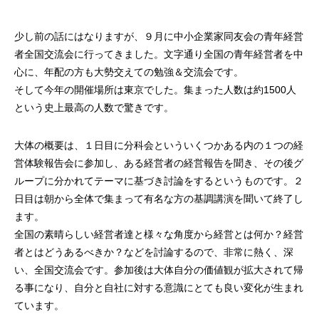
案をしています。
フェで大好評「水みくじ」の仕組みと製作
殊印刷「発泡シルク
ポイント
刷」で差別化する方
2026.08.01
2026.07.01
少し前の話にはなりますが、９月に中小企業家同友会の青年経営
者全国交流会に行ってきました。文字通り全国の青年経営者を中
心に、年配の方も大勢交えての勉強＆交流会です。
そして今年の開催場所は東京でした。集まった人数は約1500人
という史上最高の人数で驚きです。
大体の概要は、１日目に分科会といういくつかある内の１つの経
営体験報告会に参加し、ある経営者の経営報告を聞き、その後グ
ループに分かれてテーマに基づき討論をするというものです。２
日目は朝から全体で集まって有名な方の基調講演を聞いて終了し
第145回 再熱した「推し活」
第144回 サブスク
ます。
全国の素晴らしい経営者達と様々な角度から経営とは何か？経営
2026.06.15
2026.04.15
者とはどうあるべきか？などを討論するので、非常に熱く、深
い、全国交流会です。参加後は大体自分の価値観が拡大されて帰
る事になり、自分と自社に対する意識にとても良い変化が生まれ
ています。