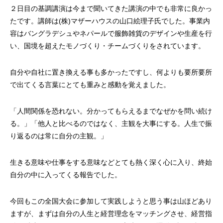
第4回 色の話をしますが何か…
第3回 色上質紙の
２日目の基調講演は今まで聞いてきた講演の中でも非常に良かっ
たです。講師は(株)マザーハウスの山口絵理子氏でした。事業内
2015.04.10
2015.03.13
容はバングラデシュやネパールで服飾雑貨のデザインや生産を行
い、国境を超えたモノづくり・チームづくりをされています。
自分や自社に置き換える事も多かったですし、何よりも要所要所
で出てくる言葉にとても重みと感動を覚えました。
「人間関係を恐れない。分かってもらえるまでなぜかを問い続け
る。」「他人と比べるのではなく、主観を大事にする。人生で振
り返るのは常に自分の主観。」
生きる意味や仕事をする意味などとても熱く深く心に入り、終始
自分の中に入ってくる報告でした。
今回もこの全国大会に参加して実践しようと思う事は山ほどあり
ますが、まずは自分の人生と経営理念をマッチングさせ、経営指