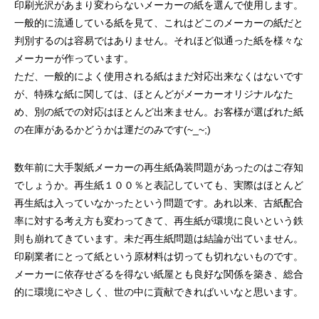
印刷光沢があまり変わらないメーカーの紙を選んで使用します。
一般的に流通している紙を見て、これはどこのメーカーの紙だと
判別するのは容易ではありません。それほど似通った紙を様々な
メーカーが作っています。
ただ、一般的によく使用される紙はまだ対応出来なくはないです
が、特殊な紙に関しては、ほとんどがメーカーオリジナルなた
第53回青年経営者全国交流会 in 香川で
我が家の脱プラ生活
め、別の紙での対応はほとんど出来ません。お客様が選ばれた紙
「選ばれる企業の条件」を学んできまし
の在庫があるかどうかは運だのみです(~_~;)
た！
2025.12.04
2023.05.25
数年前に大手製紙メーカーの再生紙偽装問題があったのはご存知
でしょうか。再生紙１００％と表記していても、実際はほとんど
再生紙は入っていなかったという問題です。あれ以来、古紙配合
率に対する考え方も変わってきて、再生紙が環境に良いという鉄
則も崩れてきています。未だ再生紙問題は結論が出ていません。
印刷業者にとって紙という原材料は切っても切れないものです。
メーカーに依存せざるを得ない紙屋とも良好な関係を築き、総合
的に環境にやさしく、世の中に貢献できればいいなと思います。