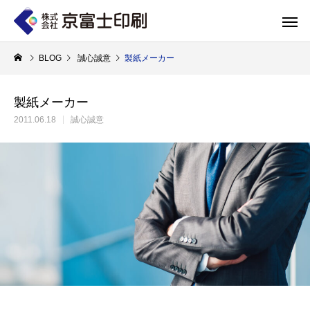
BLOG
誠心誠意
製紙メーカー
製紙メーカー
2011.06.18
誠心誠意
印刷物のちょっと深い〜話
WELCOME 
エコ製品
第84話 神社だけじゃない！イベントやカ
第83話 思わず触
京富士印刷はクライアントのSDGsを支援し、CSR･環境保護製品のご提