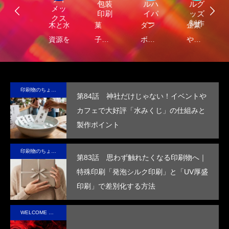
ジ
包装
ルハ
ルグ
メッ
ナ
印刷
イパ
ッズ
クス
・
ー
制作
し
木と水の
菓
ダン
企業
環
コ
れ
資源を守
子・
ボー
や商
包
容
）
サ
る新素
食品
ルに
品
に
テ
材、
包装
保
の“ら
る
ブ
LIMEX。
の付
冷・
し
品
印刷物のちょっと深い〜話
第84話 神社だけじゃない！イベントや
な
日本の技
加価
防水
さ”を
装
カフェで大好評「水みくじ」の仕組みと
コ
術で、こ
値を
効果
活か
付
製作ポイント
ッ
の星の未
高め
を付
した
価
ー
来を変え
ま
与
デザ
を
印刷物のちょっと深い〜話
ていけ
す。
し、
イン
め
第83話 思わず触れたくなる印刷物へ｜
る。
高い
で、
す
特殊印刷「発泡シルク印刷」と「UV厚盛
断熱
手に
印刷」で差別化する方法
性を
取っ
実現
た人
WELCOME STAFF ROOM
させ
の心