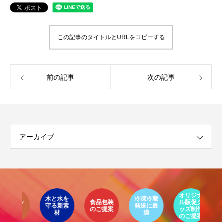
第4回 色の話をしますが何か…
第3回 色上質紙の
2015.04.10
2015.03.13
この記事のタイトルとURLをコピーする
前の記事
次の記事
アーカイブ
イ
ア
オリジナ
環
ト
木と水を
冷凍冷蔵
パッ
食品包装
ル販促グ
エ
守る新素
発送に最
器
エコ
オリ
ージ
のご提案
ッズ制作
ケ
LIMEX
材
適
オ
食品
クー
ジナ
のご提案
ご
ライ