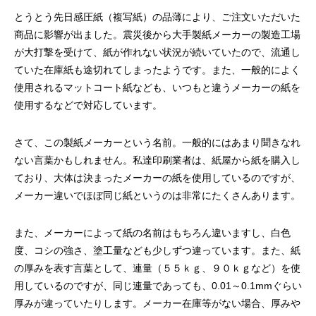
案をしています。
フェで大好評「水みくじ」の仕組みと製作
殊印刷「発泡シルク
とうとう先日感圧紙（複写紙）の品薄により、ご注文いただいた
ポイント
刷」で差別化する方
2026.08.01
2026.07.01
商品に影響が出ました。震災後から大手製紙メーカーの製造工場
が大打撃を受けて、紙が作れない状況が続いていたので、流通し
ていた在庫紙も途切れてしまったようです。また、一般的によく
使用されるマットコート紙なども、いつもと違うメーカーの紙を
使用するなどで対応しています。
さて、この製紙メーカーという名前。一般的にはあまり聞きなれ
ない言葉かもしれません。私達印刷業者は、紙屋から紙を購入し
ており、大体は決まったメーカーの紙を使用しているのですが、
メーカー違いでほぼ同じ紙というのは非常にたくさんあります。
第145回 再熱した「推し活」
第144回 サブスク
また、メーカーによって紙の名前はもちろん違いますし、白色
2026.06.15
2026.04.15
度、コシの強さ、塗工量なども少しずつ違っています。また、紙
の厚みを表す言葉として、連量（５５ｋｇ、９０ｋｇなど）を使
用しているのですが、同じ連量であっても、0.01～0.1mmぐらい
厚みが違っていたりします。メーカー在庫等がない場合、厚みや