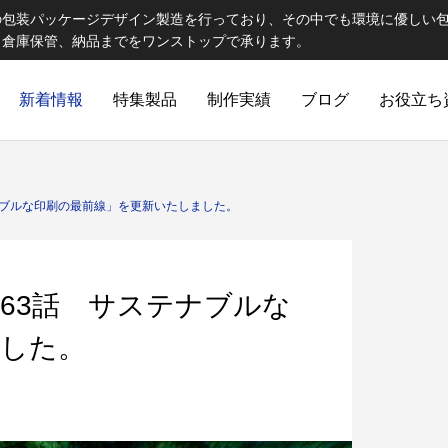
の包装パッケージデザイン製造を行っており、その中でも環境に優しい
、倉庫保管、納品までをワンストップで承ります。
新着情報
特集製品
制作実績
ブログ
お役立ち
ELCOME STAFF ROOM
誠心誠意
ナブルな印刷の最前線」を更新いたしました。
63話 サステナブルな
ました。
出版製品
 思わず触れたくなる印刷物へ｜特
第82話 オリジナルランチョン
ご提
出版印刷物（書籍、雑誌、参考書など）