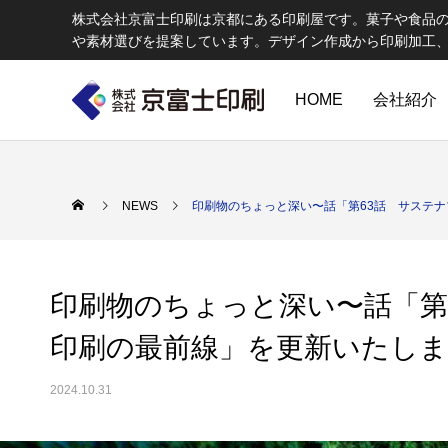
株式会社京富士印刷は京都にある印刷屋です。菓子や食品
や素材選びを提案しています。デザイン作成から印刷加工
HOME
会社紹介
印刷物のちょっと深い〜話
W
NEWS
印刷物のちょっと深い〜話「第63話 サステ
印刷物のちょっと深い〜話「第
印刷の最前線」を更新いたし
2024.10.31
エコ製品
第84話 神社だけじゃない！イベントやカ
第83話
京富士印刷はクライアントのSDGsを支援し、CSR･環境保護製品の