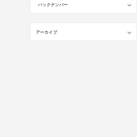
第1回 印刷の工程について話しますが何
バックナンバー
か…
2015.01.18
アーカイブ