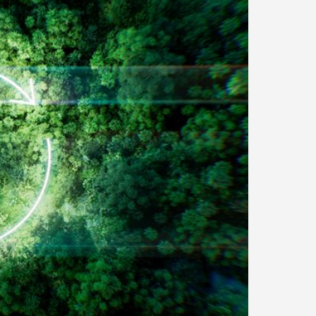
発泡シルク印刷」と「UV厚盛印
食店の集客力アップ！販促・SN
別化する方法
効果的◎
1
2026.06.01
創業時より長年出版物を手掛けてきた本づく
おしゃれで
りのノウハウを駆使してご提案します。
回 サブスクの入会・退会
第143回 だまし絵って？
5
2026.02.16