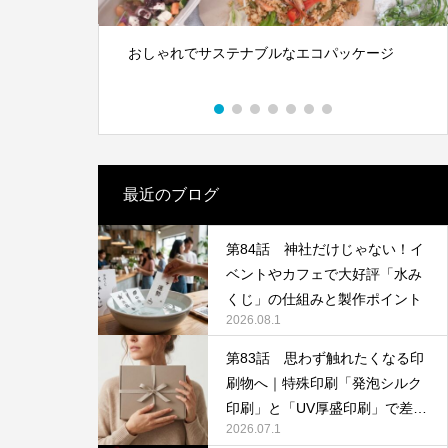
S対策にも
体”です｜オリジナルラベル水の活用アイ
デア
2026.05.01
サステナブルなエコパッケージ
木と水の資源を守る新素材、
日本の技術で、この星の未
る。
最近のブログ
第84話 神社だけじゃない！イ
ベントやカフェで大好評「水み
第142回 鳥取砂丘
くじ」の仕組みと製作ポイント
2026.08.1
2025.12.24
第83話 思わず触れたくなる印
刷物へ｜特殊印刷「発泡シルク
印刷」と「UV厚盛印刷」で差別
2026.07.1
化する方法