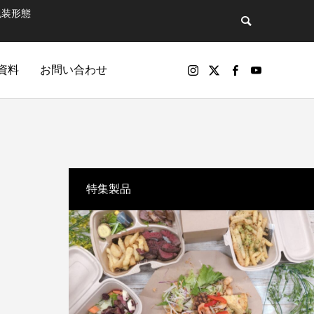
包装形態
資料
お問い合わせ
バックナンバー
特集製品
包装製品
マットで飲
第81話 そのペットボトル、実は“広告媒
パッケージ印刷物や包装資材の製品（紙器、軟包装）