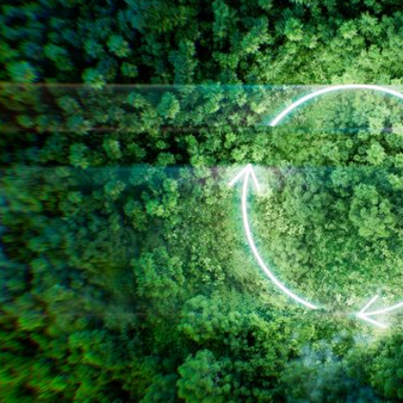
案をしています。
フェで大好評「水みくじ」の仕組みと製作
殊印刷「
ポイント
刷」で差
2026.08.01
2026.07.0
第145回 再熱した「推し活」
第144
2026.06.15
2026.04.1