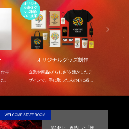
オリジナ
環境包装
ル販促グ
エコパッ
ッズ制作
ケージの
のご提案
ご提案
ー
オリジナルグッズ制作
環境
を付与
企業や商品の“らしさ”を活かしたデ
環境包
した。
ザインで、手に取った人の心に残る
を高め
オリジナルグッズを制作します。
WELCOME STAFF ROOM
第145回 再熱した「推し