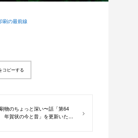
印刷の最前線
脱プラ生活
世のため人のため「ソーシャル企
度 S認証」を取得！
5
2021.11.18
をコピーする
刷物のちょっと深い〜話「第64
 年賀状の今と昔」を更新いたし
した。