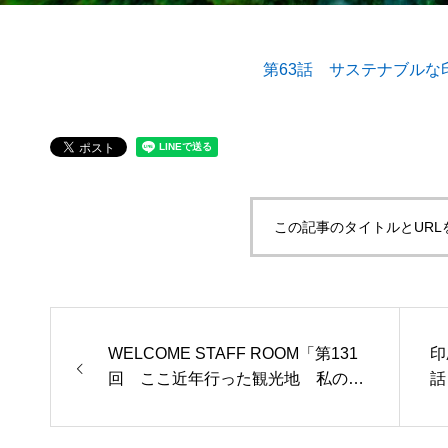
第63話 サステナブルな
第53回青年経営者全国交流会 in 香川で
我が家の
「選ばれる企業の条件」を学んできまし
た！
2025.12.04
2023.05.2
この記事のタイトルとURL
WELCOME STAFF ROOM「第131
印
回 ここ近年行った観光地 私の癒
話
しとパワースポット」を更新いたし
ま
ました。