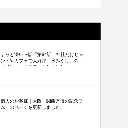
色上質紙の話をしますが何か…
第2回 紙の話をしますが何か…
3
2015.02.01
ょっと深い〜話「第84話 神社だけじゃ
ベントやカフェで大好評「水みくじ」の仕
作ポイント」を更新いたしました。
「個人のお客様｜大阪・関西万博の記念フ
バム」のページを更新しました。