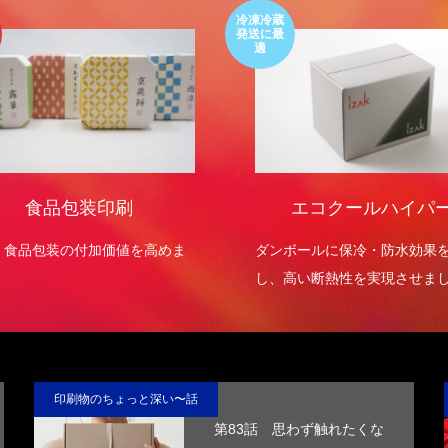
冷凍冷蔵
発送に最
適
食品包装印刷
エコクールハイパ
・食品包装の付加価値を高めま
ダンボールに保冷・防水効果
し、高い断熱性を実現させま
印刷物のちょっと深い〜話
第83話 思わず触れたくな