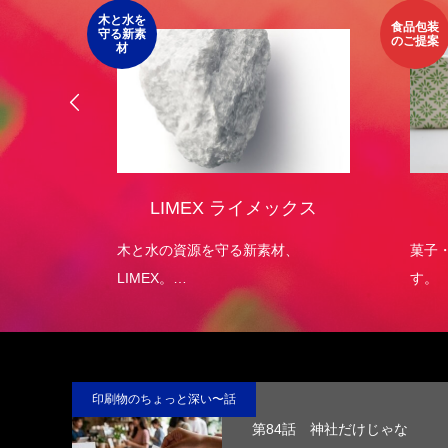
木と水を
食品包装
守る新素
のご提案
材
オリジ
LIMEX ライメックス
）
エコパッ
木と水の資源を守る新素材、
菓子
LIMEX。
す。
日本の技術で、この星の未来を変え
ていける。
印刷物のちょっと深い〜話
第84話 神社だけじゃな