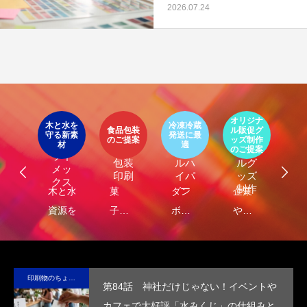
第4回 色の話をしますが何か…
第3回 色上質紙の
2026.07.24
2015.04.10
2015.03.13
イ
ア
オリジナ
環
ト
木と水を
冷凍冷蔵
パッ
食品包装
ル販促グ
エ
守る新素
発送に最
器
エコ
オリ
ージ
のご提案
ッズ制作
ケ
LIMEX
材
適
オ
食品
クー
ジナ
のご提案
ご
ライ
ジ
包装
ルハ
ルグ
メッ
ナ
印刷
イパ
ッズ
クス
・
ー
制作
し
木と水の
菓
ダン
企業
環
コ
れ
資源を守
子・
ボー
や商
包
容
）
サ
る新素
食品
ルに
品
に
テ
材、
包装
保
の“ら
る
ブ
LIMEX。
の付
冷・
し
品
印刷物のちょっと深い〜話
第84話 神社だけじゃない！イベントや
な
日本の技
加価
防水
さ”を
装
カフェで大好評「水みくじ」の仕組みと
コ
術で、こ
値を
効果
活か
付