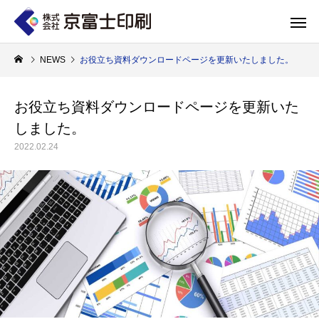
NEWS
お役立ち資料ダウンロードページを更新いたしました。
お役立ち資料ダウンロードページを更新いた
しました。
印刷物のちょっと深い〜話
WELCOME 
2022.02.24
エコ製品
第84話 神社だけじゃない！イベントやカ
第83話 思わず触
京富士印刷はクライアントのSDGsを支援し、CSR･環境保護製品のご提