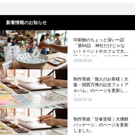
新着情報のお知らせ
印刷物のちょっと深い〜話
第53回青年経営者全国交流会 in 香川で
我が家の脱プラ生活
「第84話 神社だけじゃな
い！イベントやカフェで大好
「選ばれる企業の条件」を学んできまし
評「水みくじ」の仕組みと製
た！
2026.08.01
2025.12.04
2023.05.25
作ポイント」を更新いたしま
した。
制作実績「個人のお客様｜大
阪・関西万博の記念フォトア
ルバム」のページを更新しま
した。
2026.07.24
制作実績「甘春堂様｜大佛餅
パッケージ」のページを更新
しました。