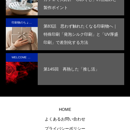
製作ポイント
ッ
の星の未
高め
を付
した
価
ー
来を変え
ま
与
デザ
を
印刷物のちょっと深い〜話
ていけ
す。
し、
イン
め
第83話 思わず触れたくなる印刷物へ｜
る。
高い
で、
す
特殊印刷「発泡シルク印刷」と「UV厚盛
断熱
手に
印刷」で差別化する方法
性を
取っ
実現
た人
WELCOME STAFF ROOM
させ
の心
第145回 再熱した「推し活」
まし
に残
た。
るオ
リジ
ナル
グッ
HOME
ズを
よくあるお問い合わせ
制作
プライバシーポリシー
しま