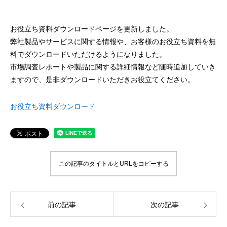
案をしています。
フェで大好評「水みくじ」の仕組みと製作
殊印刷「発泡シルク
ポイント
刷」で差別化する方
2026.08.01
2026.07.01
お役立ち資料ダウンロードページを更新しました。
弊社製品やサービスに関する情報や、お客様のお役立ち資料を無
料でダウンロードいただけるようになりました。
市場調査レポートや製品に関する詳細情報など随時追加していき
ますので、是非ダウンロードいただきお役立てください。
お役立ち資料ダウンロード
第145回 再熱した「推し活」
第144回 サブスク
この記事のタイトルとURLをコピーする
2026.06.15
2026.04.15
前の記事
次の記事