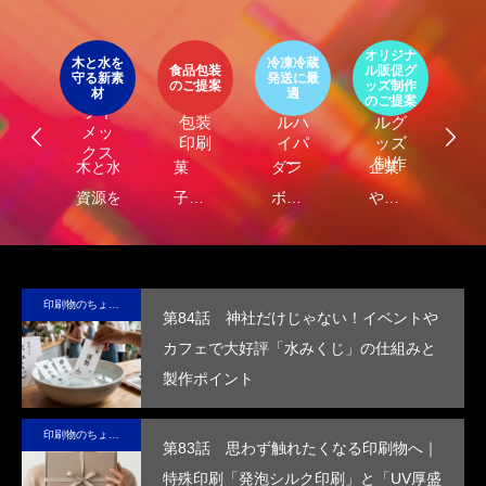
第4回 色の話をしますが何か…
第3回 色上質紙の
イ
ア
オリジナ
環
ト
木と水を
冷凍冷蔵
2015.04.10
2015.03.13
パッ
食品包装
ル販促グ
エ
守る新素
発送に最
器
エコ
オリ
ージ
のご提案
ッズ制作
ケ
LIMEX
材
適
オ
食品
クー
ジナ
のご提案
ご
ライ
ジ
包装
ルハ
ルグ
メッ
ナ
印刷
イパ
ッズ
クス
・
ー
制作
し
木と水の
菓
ダン
企業
環
コ
れ
資源を守
子・
ボー
や商
包
容
）
サ
る新素
食品
ルに
品
に
テ
材、
包装
保
の“ら
る
ブ
LIMEX。
の付
冷・
し
品
印刷物のちょっと深い〜話
第84話 神社だけじゃない！イベントや
な
日本の技
加価
防水
さ”を
装
カフェで大好評「水みくじ」の仕組みと
コ
術で、こ
値を
効果
活か
付
製作ポイント
ッ
の星の未
高め
を付
した
価
ー
来を変え
ま
与
デザ
を
印刷物のちょっと深い〜話
ていけ
す。
し、
イン
め
第83話 思わず触れたくなる印刷物へ｜
る。
高い
で、
す
特殊印刷「発泡シルク印刷」と「UV厚盛