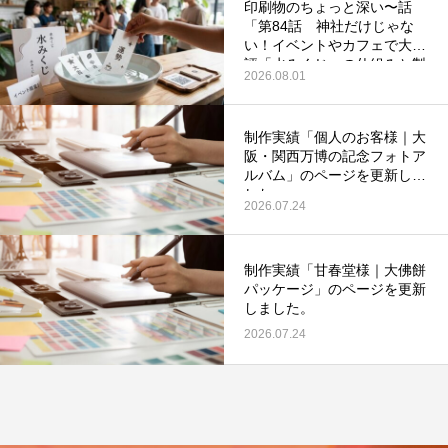
印刷物のちょっと深い〜話
「第84話 神社だけじゃな
い！イベントやカフェで大好
評「水みくじ」の仕組みと製
2026.08.01
作ポイント」を更新いたしま
した。
制作実績「個人のお客様｜大
第53回青年経営者全国交流会 in 香川で
我が家の脱プラ生活
阪・関西万博の記念フォトア
「選ばれる企業の条件」を学んできまし
ルバム」のページを更新しま
した。
た！
2025.12.04
2023.05.25
2026.07.24
制作実績「甘春堂様｜大佛餅
パッケージ」のページを更新
しました。
2026.07.24