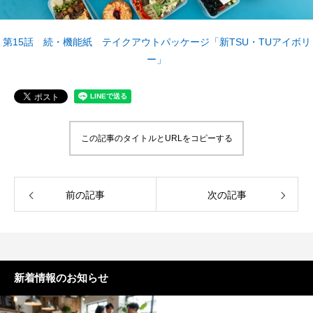
案をしています。
フェで大好評「水みくじ」の仕組みと製作
殊印刷「発泡シルク
ポイント
刷」で差別化する方
2026.08.01
2026.07.01
第15話 続・機能紙 テイクアウトパッケージ「新TSU・TUアイボリ
ー」
この記事のタイトルとURLをコピーする
前の記事
次の記事
第145回 再熱した「推し活」
第144回 サブスク
2026.06.15
2026.04.15
新着情報のお知らせ