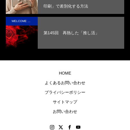
断熱
手に
印刷」で差別化する方法
性を
取っ
実現
た人
WELCOME STAFF ROOM
させ
の心
第145回 再熱した「推し活」
まし
に残
た。
るオ
リジ
ナル
グッ
HOME
ズを
よくあるお問い合わせ
制作
プライバシーポリシー
しま
す。
サイトマップ
お問い合わせ