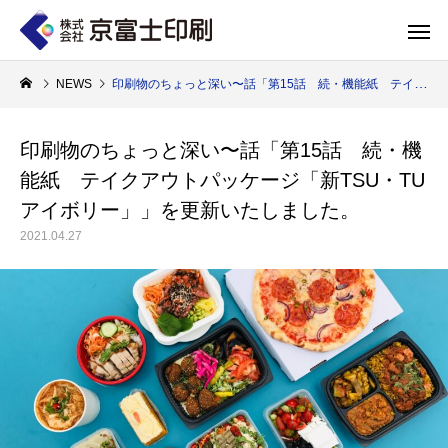
NEWS
印刷物のちょっと深い〜話「第15話 続・機能紙 テイクアウトパッケージ「新TSU・TUアイボリー」」を更新いたしました。
印刷物のちょっと深い〜話「第15話 続・機
能紙 テイクアウトパッケージ「新TSU・TU
印刷物のちょっと深い〜話
WELCOME 
アイボリー」」を更新いたしました。
2021.04.27
エコ製品
第84話 神社だけじゃない！イベントやカ
第83話 思わず触
京富士印刷はクライアントのSDGsを支援し、CSR･環境保護製品のご提