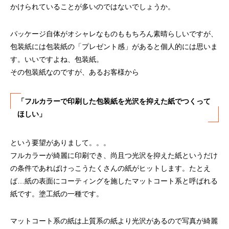
かけられていることが多いのではないでしょうか。
パッケージ自体がオシャレなものももちろん素晴らしいですが、
包装紙には包装紙の「プレゼント感」があると個人的には思いま
す。いいですよね、包装紙。
その包装紙なのですが、あるお客様から
第53回青年経営者全国交流会 in 香川で
我が家の脱プラ生活
「選ばれる企業の条件」を学んできまし
「フルカラーで印刷した包装紙を光沢を抑えた紙でつくって
た！
2025.12.04
2023.05.25
ほしい」
という要望がありまして。。。
フルカラーが綺麗に印刷でき、尚且つ光沢を抑えた紙というだけ
の条件であればけっこうたくさんの紙がヒットします。たとえ
ば…紙の表面にコーティングを施したマットコート系と呼ばれる
紙です。塗工紙の一種です。
マットコート系の紙は上質系の紙より光沢があるので写真が綺麗