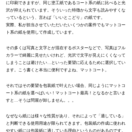
第4回 色の話をしますが何か…
第3回 色上質紙の
に印刷できますが、同じ塗工紙であるコート系の紙に比べると光
沢が抑えられています。そういった特徴から文字も読みやすくな
っているという、言わば「いいとこどり」の紙です。
2015.04.10
2015.03.13
実際、私が担当させていただいたいくつかの案件でもマットコー
ト系の紙を使用して作成しています。
その多くは写真と文字とが混在するポスターなどで、写真はフル
カラーで綺麗に見せたいけれど、光沢で文字が見えにくくなって
しまうことは避けたい…といった要望に応えるために選択してい
ます。こう書くと本当に便利ですよね、マットコート。
それではその要望を包装紙で叶えたい場合、同じようにマットコ
ート系の紙を選べばいい！マットコート最高！となるかと言いま
すと…そうは問屋が卸しません。。。
なぜなら紙には様々な性質があり、それによって「適している」
と判断できる使用用途が限られてきます。包装紙の作成に使われ
やすい紙には包装紙に適している理由というものがあるのです。