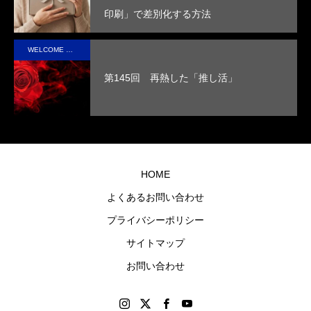
断熱
手に
印刷」で差別化する方法
性を
取っ
実現
た人
WELCOME STAFF ROOM
させ
の心
第145回 再熱した「推し活」
まし
に残
た。
るオ
リジ
ナル
グッ
HOME
ズを
よくあるお問い合わせ
制作
プライバシーポリシー
しま
す。
サイトマップ
お問い合わせ