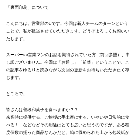
案をしています。
フェで大好評「水みくじ」の仕組みと製作
殊印刷「発泡シルク
「裏面印刷」について
ポイント
刷」で差別化する方
2026.08.01
2026.07.01
こんにちは。営業部のUです。今回は新人チームのターンという
ことで、私が担当させていただきます。どうぞよろしくお願いい
たします。
スーパー○○営業マンのお話を期待されていた方（前回参照）、申
し訳ございません。今回は「お通し」「前菜」ということで、こ
の記事をゆるりと読みながら次回の更新をお待ちいただきたく存
じます。
第145回 再熱した「推し活」
第144回 サブスク
ところで。
2026.06.15
2026.04.15
皆さんは普段和菓子を食べますか？？
来客時に提供する、ご挨拶の手土産にする、いやいや日常的に食
べる！…などなどその用途はとても広いと思うのですが、ある程
度個数の揃った商品なんかだと、箱に収められた上から包装紙が