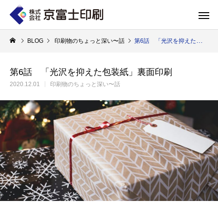
BLOG
印刷物のちょっと深い〜話
第6話 「光沢を抑えた包装紙」裏面印刷
第6話 「光沢を抑えた包装紙」裏面印刷
2020.12.01
印刷物のちょっと深い〜話
印刷物のちょっと深い〜話
WELCOME 
エコ製品
第84話 神社だけじゃない！イベントやカ
第83話 思わず触
京富士印刷はクライアントのSDGsを支援し、CSR･環境保護製品のご提