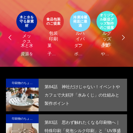
イ
ア
オリジナ
環
ト
木と水を
冷凍冷蔵
パッ
食品包装
ル販促グ
エ
守る新素
発送に最
器
エコ
オリ
ージ
のご提案
ッズ制作
ケ
LIMEX
材
適
オ
食品
クー
ジナ
のご提案
ご
ライ
ジ
包装
ルハ
ルグ
メッ
ナ
印刷
イパ
ッズ
クス
・
ー
制作
し
木と水の
菓
ダン
企業
環
コ
れ
資源を守
子・
ボー
や商
包
容
）
サ
る新素
食品
ルに
品
に
テ
材、
包装
保
の“ら
る
ブ
LIMEX。
の付
冷・
し
品
印刷物のちょっと深い〜話
第84話 神社だけじゃない！イベントや
な
日本の技
加価
防水
さ”を
装
カフェで大好評「水みくじ」の仕組みと
コ
術で、こ
値を
効果
活か
付
製作ポイント
ッ
の星の未
高め
を付
した
価
ー
来を変え
ま
与
デザ
を
印刷物のちょっと深い〜話
ていけ
す。
し、
イン
め
第83話 思わず触れたくなる印刷物へ｜
る。
高い
で、
す
特殊印刷「発泡シルク印刷」と「UV厚盛