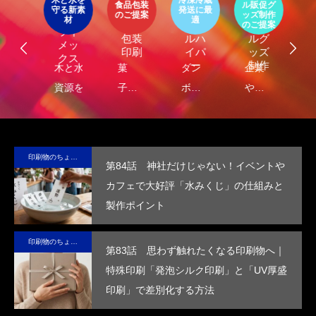
木と水を
冷凍冷蔵
パッ
食品包装
ル販促グ
エ
守る新素
発送に最
器
エコ
オリ
ージ
のご提案
ッズ制作
ケ
LIMEX
材
適
オ
食品
クー
ジナ
のご提案
ご
ライ
ジ
包装
ルハ
ルグ
メッ
ナ
印刷
イパ
ッズ
クス
・
ー
制作
し
木と水の
菓
ダン
企業
環
コ
れ
資源を守
子・
ボー
や商
包
容
第53回青年経営者全国交流会 in 香川で
我が家の脱プラ生活
）
サ
る新素
食品
ルに
品
に
「選ばれる企業の条件」を学んできまし
テ
材、
包装
保
の“ら
る
た！
2025.12.04
2023.05.25
ブ
LIMEX。
の付
冷・
し
品
印刷物のちょっと深い〜話
第84話 神社だけじゃない！イベントや
な
日本の技
加価
防水
さ”を
装
カフェで大好評「水みくじ」の仕組みと
コ
術で、こ
値を
効果
活か
付
製作ポイント
ッ
の星の未
高め
を付
した
価
ー
来を変え
ま
与
デザ
を
印刷物のちょっと深い〜話
ていけ
す。
し、
イン
め
第83話 思わず触れたくなる印刷物へ｜
る。
高い
で、
す
特殊印刷「発泡シルク印刷」と「UV厚盛
断熱
手に
印刷」で差別化する方法
性を
取っ