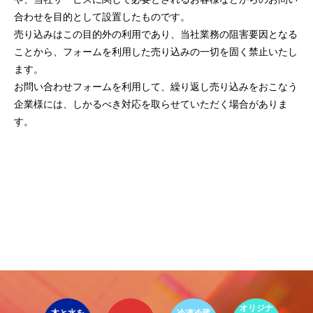
案をしています。
フェで大好評「水みくじ」の仕組みと製作
殊印刷「発泡シルク
合わせを目的として設置したものです。
ポイント
刷」で差別化する方
2026.08.01
2026.07.01
売り込みはこの目的外の利用であり、当社業務の阻害要因となる
ことから、フォームを利用した売り込みの一切を固く禁止いたし
ます。
お問い合わせフォームを利用して、繰り返し売り込みをおこなう
企業様には、しかるべき対応を取らせていただく場合がありま
す。
第145回 再熱した「推し活」
第144回 サブスク
2026.06.15
2026.04.15
イ
ア
オリジナ
環
ト