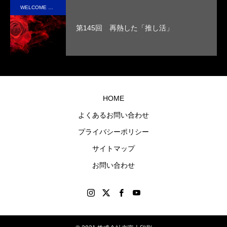
第4回 色の話をしますが何か…
第3回 色上質紙の
実現
た人
WELCOME STAFF ROOM
させ
の心
第145回 再熱した「推し活」
2015.04.10
2015.03.13
まし
に残
た。
るオ
リジ
ナル
グッ
HOME
ズを
よくあるお問い合わせ
制作
プライバシーポリシー
しま
す。
サイトマップ
お問い合わせ