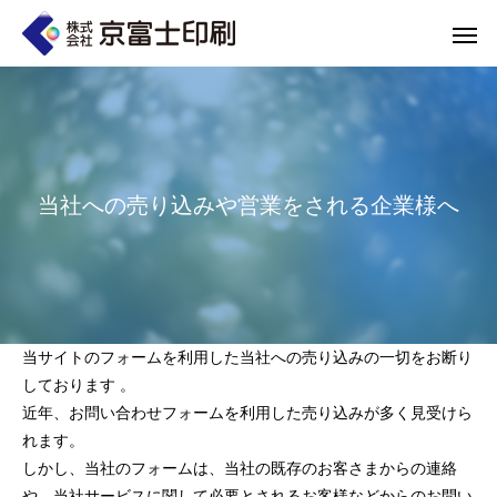
当社への売り込みや営業をされる企業様へ
印刷物のちょっと深い〜話
WELCOME 
当サイトのフォームを利用した当社への売り込みの一切をお断り
しております 。
近年、お問い合わせフォームを利用した売り込みが多く見受けら
れます。
エコ製品
しかし、当社のフォームは、当社の既存のお客さまからの連絡
第84話 神社だけじゃない！イベントやカ
第83話 思わず触
京富士印刷はクライアントのSDGsを支援し、CSR･環境保護製品のご提
や、当社サービスに関して必要とされるお客様などからのお問い