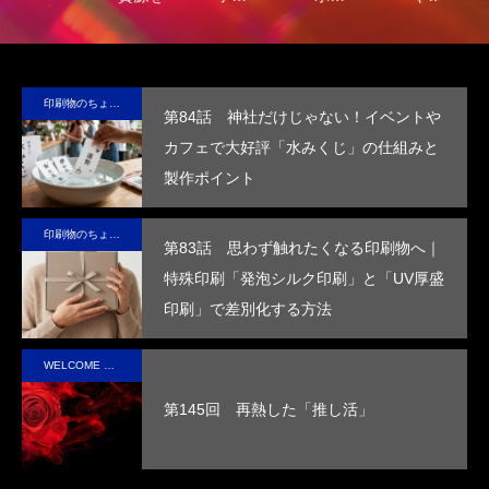
容
第4回 色の話をしますが何か…
第3回 色上質紙の
）
サ
る新素
食品
ルに
品
に
テ
材、
包装
保
の“ら
る
2015.04.10
2015.03.13
ブ
LIMEX。
の付
冷・
し
品
印刷物のちょっと深い〜話
第84話 神社だけじゃない！イベントや
な
日本の技
加価
防水
さ”を
装
カフェで大好評「水みくじ」の仕組みと
コ
術で、こ
値を
効果
活か
付
製作ポイント
ッ
の星の未
高め
を付
した
価
ー
来を変え
ま
与
デザ
を
印刷物のちょっと深い〜話
ていけ
す。
し、
イン
め
第83話 思わず触れたくなる印刷物へ｜
る。
高い
で、
す
特殊印刷「発泡シルク印刷」と「UV厚盛
断熱
手に
印刷」で差別化する方法
性を
取っ
実現
た人
WELCOME STAFF ROOM
させ
の心
第145回 再熱した「推し活」
まし
に残
た。
るオ
リジ