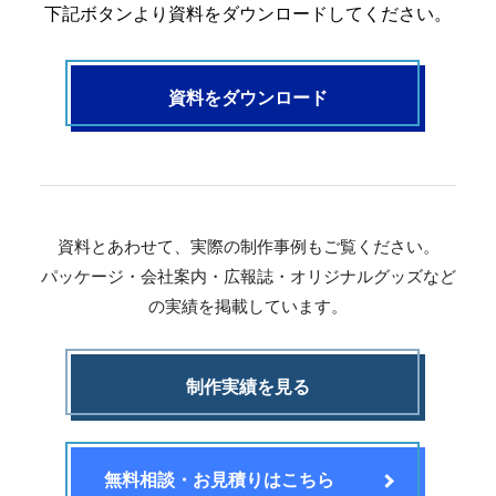
案をしています。
フェで大好評「水みくじ」の仕組みと製作
殊印刷「発泡シルク
下記ボタンより資料をダウンロードしてください。
ポイント
刷」で差別化する方
2026.08.01
2026.07.01
資料をダウンロード
資料とあわせて、実際の制作事例もご覧ください。
パッケージ・会社案内・広報誌・オリジナルグッズなど
の実績を掲載しています。
第145回 再熱した「推し活」
第144回 サブスク
2026.06.15
2026.04.15
制作実績を見る
無料相談・お見積りはこちら