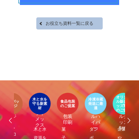
お役立ち資料一覧に戻る
第53回青年経営者全国交流会 in 香川で
我が家の脱プラ生活
「選ばれる企業の条件」を学んできまし
た！
2025.12.04
2023.05.25
イ
ア
オリジナ
環
ト
木と水を
冷凍冷蔵
パッ
食品包装
ル販促グ
エ
守る新素
発送に最
器
エコ
オリ
ージ
のご提案
ッズ制作
ケ
LIMEX
材
適
オ
食品
クー
ジナ
のご提案
ご
ライ
ジ
包装
ルハ
ルグ
メッ
ナ
印刷
イパ
ッズ
クス
・
ー
制作
し
木と水の
菓
ダン
企業
環
コ
れ
資源を守
子・
ボー
や商
包