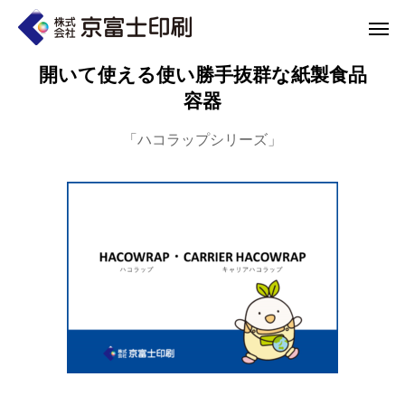
開いて使える使い勝手抜群な紙製食品
容器
「ハコラップシリーズ」
印刷物のちょっと深い〜話
WELCOME 
エコ製品
第84話 神社だけじゃない！イベントやカ
第83話 思わず触
京富士印刷はクライアントのSDGsを支援し、CSR･環境保護製品のご提